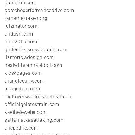
pamufon.com
porscheperformancedrive.com
tamethekraken.org
lutzinator.com
ondasrl.com
blife2016.com
glutenfreesnowboarder.com
lizmorrowdesign.com
healwithcannabidiol.com
kioskpages.com
trianglecurry.com
imagedum.com
thetowerswellnessretreat.com
officialgelatostrain.com
kaethejeweler.com
sattamatkasattaking.com
onepetlife.com