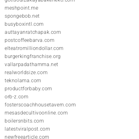
meshpoint.me
spongebob.net
busyboxintl.com
auttayanratchapak.com
postcoffeebarva.com
elteatromilliondollar.com
burgerkingfranchise.org
vallarpadathamma.net
realworldsize.com
teknolama.com
productforbaby.com
orb-z.com
fosterscoachhousetavern.com
mesasdecultivoonline.com
boilersnbits.com
latestviralpost.com
newfreearticle.com