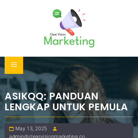
Skip
KUMPULAN DAFTAR SITUS
to
SLOT TERBAIK DENGAN SLOT
content
GACOR DEPOSIT PULSA
Temukan daftar situs slot terbaik yang menawarkan fitur
slot gacor dan kemudahan deposit pulsa untuk peluang
menang yang lebih besar.
Primary
Menu
ASIKQQ: PANDUAN
LENGKAP UNTUK PEMULA
May 13, 2025
admin@clearvisionmarketing.co