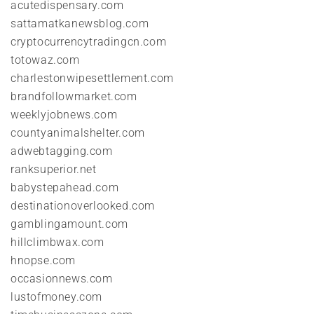
acutedispensary.com
sattamatkanewsblog.com
cryptocurrencytradingcn.com
totowaz.com
charlestonwipesettlement.com
brandfollowmarket.com
weeklyjobnews.com
countyanimalshelter.com
adwebtagging.com
ranksuperior.net
babystepahead.com
destinationoverlooked.com
gamblingamount.com
hillclimbwax.com
hnopse.com
occasionnews.com
lustofmoney.com