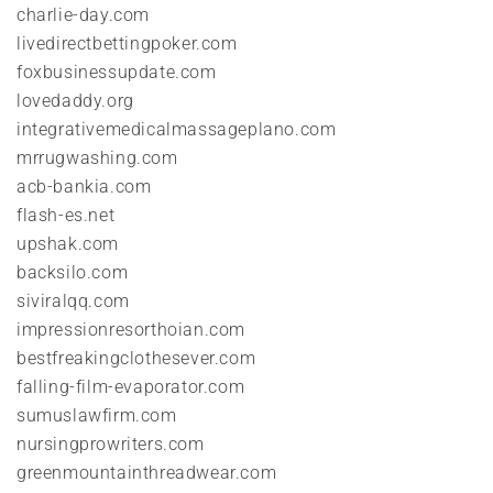
charlie-day.com
livedirectbettingpoker.com
foxbusinessupdate.com
lovedaddy.org
integrativemedicalmassageplano.com
mrrugwashing.com
acb-bankia.com
flash-es.net
upshak.com
backsilo.com
siviralqq.com
impressionresorthoian.com
bestfreakingclothesever.com
falling-film-evaporator.com
sumuslawfirm.com
nursingprowriters.com
greenmountainthreadwear.com