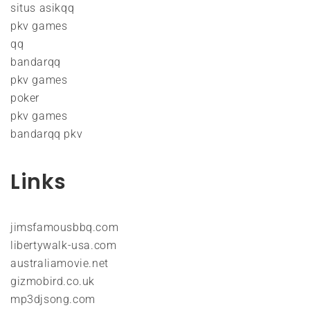
situs asikqq
pkv games
qq
bandarqq
pkv games
poker
pkv games
bandarqq pkv
Links
jimsfamousbbq.com
libertywalk-usa.com
australiamovie.net
gizmobird.co.uk
mp3djsong.com