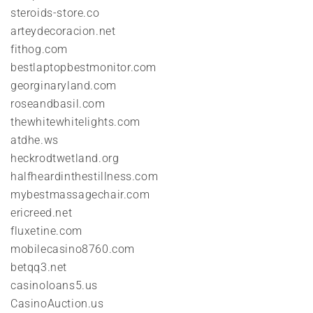
steroids-store.co
arteydecoracion.net
fithog.com
bestlaptopbestmonitor.com
georginaryland.com
roseandbasil.com
thewhitewhitelights.com
atdhe.ws
heckrodtwetland.org
halfheardinthestillness.com
mybestmassagechair.com
ericreed.net
fluxetine.com
mobilecasino8760.com
betqq3.net
casinoloans5.us
CasinoAuction.us