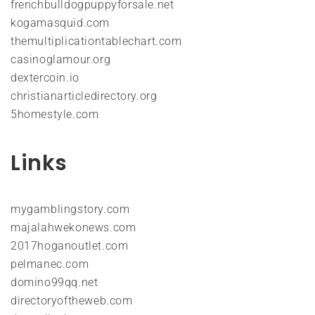
frenchbulldogpuppyforsale.net
kogamasquid.com
themultiplicationtablechart.com
casinoglamour.org
dextercoin.io
christianarticledirectory.org
5homestyle.com
Links
mygamblingstory.com
majalahwekonews.com
2017hoganoutlet.com
pelmanec.com
domino99qq.net
directoryoftheweb.com