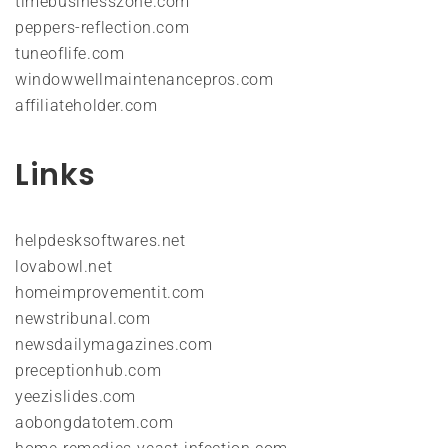
timebusinesszone.com
peppers-reflection.com
tuneoflife.com
windowwellmaintenancepros.com
affiliateholder.com
Links
helpdesksoftwares.net
lovabowl.net
homeimprovementit.com
newstribunal.com
newsdailymagazines.com
preceptionhub.com
yeezislides.com
aobongdatotem.com