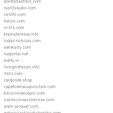
donttellashton.com
rush3studio.com
roro90.com
herzio.com
in-hi5.com
krainafantasy.info
todas-noticias.com
senikartu.com
rusportal.net
watty.io
livinginthesun.info
itsriz.com
cargoods.shop
capetownacupuncture.com
bitcoinvideospro.com
cosmiccrowcollective.com
alain-jacquet.com
gotisouizakayabakeneko.com