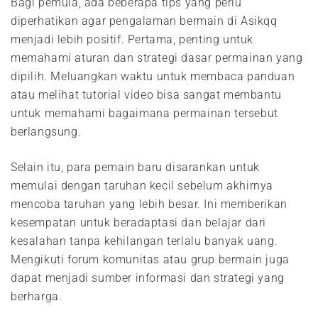
Bagi pemula, ada beberapa tips yang perlu
diperhatikan agar pengalaman bermain di Asikqq
menjadi lebih positif. Pertama, penting untuk
memahami aturan dan strategi dasar permainan yang
dipilih. Meluangkan waktu untuk membaca panduan
atau melihat tutorial video bisa sangat membantu
untuk memahami bagaimana permainan tersebut
berlangsung.
Selain itu, para pemain baru disarankan untuk
memulai dengan taruhan kecil sebelum akhirnya
mencoba taruhan yang lebih besar. Ini memberikan
kesempatan untuk beradaptasi dan belajar dari
kesalahan tanpa kehilangan terlalu banyak uang.
Mengikuti forum komunitas atau grup bermain juga
dapat menjadi sumber informasi dan strategi yang
berharga.