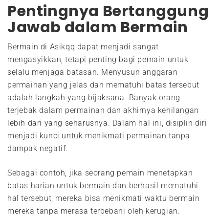
Pentingnya Bertanggung
Jawab dalam Bermain
Bermain di Asikqq dapat menjadi sangat
mengasyikkan, tetapi penting bagi pemain untuk
selalu menjaga batasan. Menyusun anggaran
permainan yang jelas dan mematuhi batas tersebut
adalah langkah yang bijaksana. Banyak orang
terjebak dalam permainan dan akhirnya kehilangan
lebih dari yang seharusnya. Dalam hal ini, disiplin diri
menjadi kunci untuk menikmati permainan tanpa
dampak negatif.
Sebagai contoh, jika seorang pemain menetapkan
batas harian untuk bermain dan berhasil mematuhi
hal tersebut, mereka bisa menikmati waktu bermain
mereka tanpa merasa terbebani oleh kerugian.