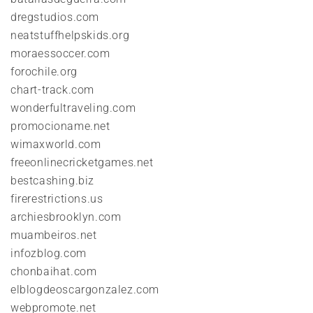
dregstudios.com
neatstuffhelpskids.org
moraessoccer.com
forochile.org
chart-track.com
wonderfultraveling.com
promocioname.net
wimaxworld.com
freeonlinecricketgames.net
bestcashing.biz
firerestrictions.us
archiesbrooklyn.com
muambeiros.net
infozblog.com
chonbaihat.com
elblogdeoscargonzalez.com
webpromote.net