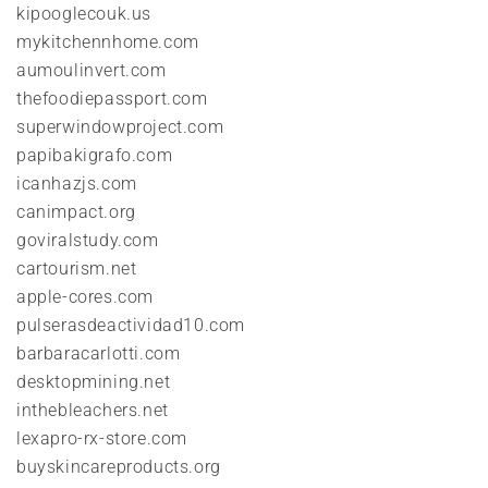
kipooglecouk.us
mykitchennhome.com
aumoulinvert.com
thefoodiepassport.com
superwindowproject.com
papibakigrafo.com
icanhazjs.com
canimpact.org
goviralstudy.com
cartourism.net
apple-cores.com
pulserasdeactividad10.com
barbaracarlotti.com
desktopmining.net
inthebleachers.net
lexapro-rx-store.com
buyskincareproducts.org