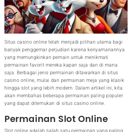
Situs casino online telah menjadi pilihan utama bagi
banyak penggemar perjudian karena kenyamanannya
yang memungkinkan pemain untuk menikmati
permainan favorit mereka kapan saja dan di mana
saja. Berbagai jenis permainan ditawarkan di situs
casino online, mulai dari permainan meja yang klasik
hingga slot yang lebih modern. Dalam artikel ini, kita
akan membahas beberapa permainan paling populer
yang dapat ditemukan di situs casino online.
Permainan Slot Online
Slot online adalah salah satu permainan yang paling