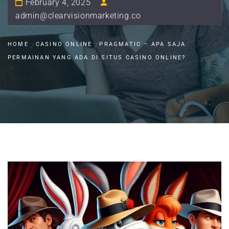
February 4, 2025
admin@clearvisionmarketing.co
HOME
CASINO ONLINE
PRAGMATIC – APA SAJA
PERMAINAN YANG ADA DI SITUS CASINO ONLINE?