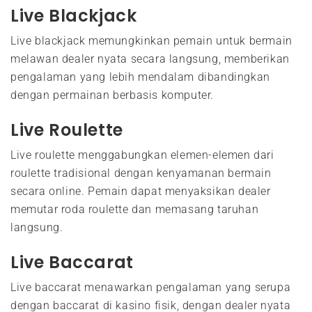
Live Blackjack
Live blackjack memungkinkan pemain untuk bermain
melawan dealer nyata secara langsung, memberikan
pengalaman yang lebih mendalam dibandingkan
dengan permainan berbasis komputer.
Live Roulette
Live roulette menggabungkan elemen-elemen dari
roulette tradisional dengan kenyamanan bermain
secara online. Pemain dapat menyaksikan dealer
memutar roda roulette dan memasang taruhan
langsung.
Live Baccarat
Live baccarat menawarkan pengalaman yang serupa
dengan baccarat di kasino fisik, dengan dealer nyata