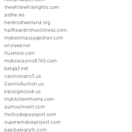
thewhitewhitelights.com
atdhe.ws
heckrodtwetland.org
halfheardinthestillness.com
mybestmassagechair.com
ericreed.net
fluxetine.com
mobilecasino8760.com
betqq3.net
casinoloans5.us
CasinoAuction.us
kipooglecouk.us
mykitchennhome.com
aumoulinvert.com
thefoodiepassport.com
superwindowproject.com
papibakigrafo.com