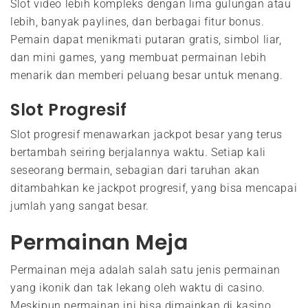
Slot video lebih kompleks dengan lima gulungan atau
lebih, banyak paylines, dan berbagai fitur bonus.
Pemain dapat menikmati putaran gratis, simbol liar,
dan mini games, yang membuat permainan lebih
menarik dan memberi peluang besar untuk menang.
Slot Progresif
Slot progresif menawarkan jackpot besar yang terus
bertambah seiring berjalannya waktu. Setiap kali
seseorang bermain, sebagian dari taruhan akan
ditambahkan ke jackpot progresif, yang bisa mencapai
jumlah yang sangat besar.
Permainan Meja
Permainan meja adalah salah satu jenis permainan
yang ikonik dan tak lekang oleh waktu di casino.
Meskipun permainan ini bisa dimainkan di kasino