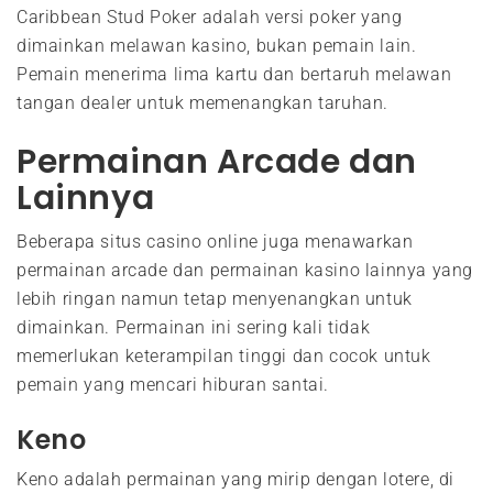
Caribbean Stud Poker adalah versi poker yang
dimainkan melawan kasino, bukan pemain lain.
Pemain menerima lima kartu dan bertaruh melawan
tangan dealer untuk memenangkan taruhan.
Permainan Arcade dan
Lainnya
Beberapa situs casino online juga menawarkan
permainan arcade dan permainan kasino lainnya yang
lebih ringan namun tetap menyenangkan untuk
dimainkan. Permainan ini sering kali tidak
memerlukan keterampilan tinggi dan cocok untuk
pemain yang mencari hiburan santai.
Keno
Keno adalah permainan yang mirip dengan lotere, di