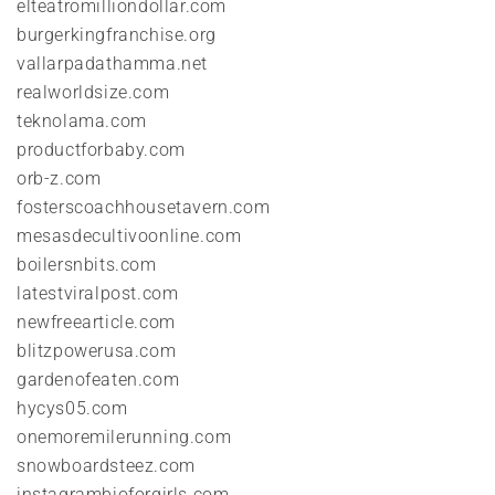
elteatromilliondollar.com
burgerkingfranchise.org
vallarpadathamma.net
realworldsize.com
teknolama.com
productforbaby.com
orb-z.com
fosterscoachhousetavern.com
mesasdecultivoonline.com
boilersnbits.com
latestviralpost.com
newfreearticle.com
blitzpowerusa.com
gardenofeaten.com
hycys05.com
onemoremilerunning.com
snowboardsteez.com
instagrambioforgirls.com