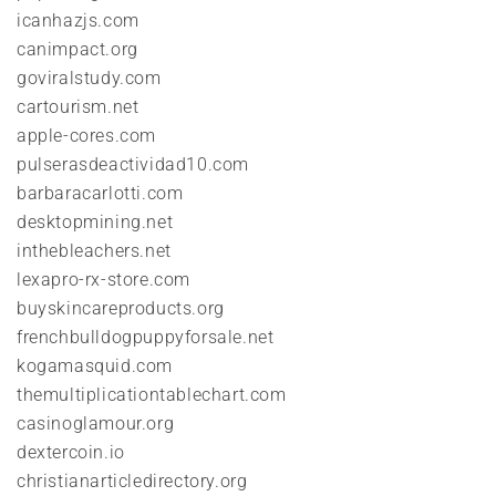
icanhazjs.com
canimpact.org
goviralstudy.com
cartourism.net
apple-cores.com
pulserasdeactividad10.com
barbaracarlotti.com
desktopmining.net
inthebleachers.net
lexapro-rx-store.com
buyskincareproducts.org
frenchbulldogpuppyforsale.net
kogamasquid.com
themultiplicationtablechart.com
casinoglamour.org
dextercoin.io
christianarticledirectory.org