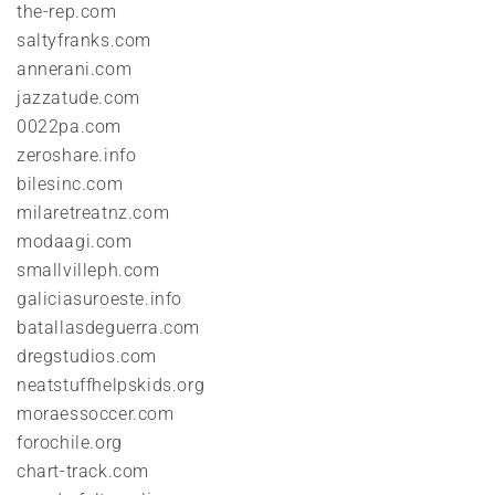
the-rep.com
saltyfranks.com
annerani.com
jazzatude.com
0022pa.com
zeroshare.info
bilesinc.com
milaretreatnz.com
modaagi.com
smallvilleph.com
galiciasuroeste.info
batallasdeguerra.com
dregstudios.com
neatstuffhelpskids.org
moraessoccer.com
forochile.org
chart-track.com