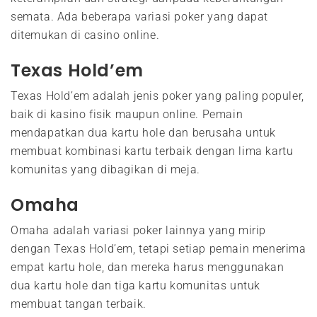
semata. Ada beberapa variasi poker yang dapat
ditemukan di casino online.
Texas Hold’em
Texas Hold’em adalah jenis poker yang paling populer,
baik di kasino fisik maupun online. Pemain
mendapatkan dua kartu hole dan berusaha untuk
membuat kombinasi kartu terbaik dengan lima kartu
komunitas yang dibagikan di meja.
Omaha
Omaha adalah variasi poker lainnya yang mirip
dengan Texas Hold’em, tetapi setiap pemain menerima
empat kartu hole, dan mereka harus menggunakan
dua kartu hole dan tiga kartu komunitas untuk
membuat tangan terbaik.