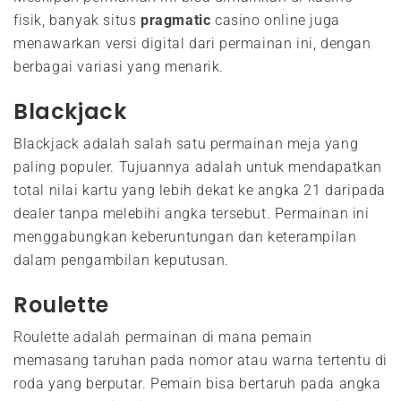
fisik, banyak situs
pragmatic
casino online juga
menawarkan versi digital dari permainan ini, dengan
berbagai variasi yang menarik.
Blackjack
Blackjack adalah salah satu permainan meja yang
paling populer. Tujuannya adalah untuk mendapatkan
total nilai kartu yang lebih dekat ke angka 21 daripada
dealer tanpa melebihi angka tersebut. Permainan ini
menggabungkan keberuntungan dan keterampilan
dalam pengambilan keputusan.
Roulette
Roulette adalah permainan di mana pemain
memasang taruhan pada nomor atau warna tertentu di
roda yang berputar. Pemain bisa bertaruh pada angka