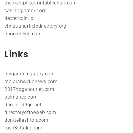
themultiplicationtablechart.com
casinoglamour.org
dextercoin.io
christianarticledirectory.org
5homestyle.com
Links
mygamblingstory.com
majalahwekonews.com
2017hoganoutlet.com
pelmanec.com
domino99qq.net
directoryoftheweb.com
donttellashton.com
rush3studio.com