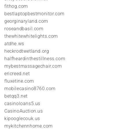
fithog.com
bestlaptopbestmonitor.com
georginaryland.com
roseandbasil.com
thewhitewhitelights.com
atdhe.ws
heckrodtwetland.org
halfheardinthestillness.com
mybestmassagechair.com
ericreed.net
fluxetine.com
mobilecasino8760.com
betqq3.net
casinoloans5.us
CasinoAuction.us
kipooglecouk.us
mykitchennhome.com