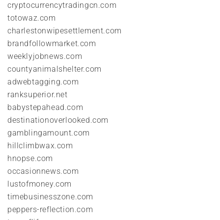
cryptocurrencytradingcn.com
totowaz.com
charlestonwipesettlement.com
brandfollowmarket.com
weeklyjobnews.com
countyanimalshelter.com
adwebtagging.com
ranksuperior.net
babystepahead.com
destinationoverlooked.com
gamblingamount.com
hillclimbwax.com
hnopse.com
occasionnews.com
lustofmoney.com
timebusinesszone.com
peppers-reflection.com