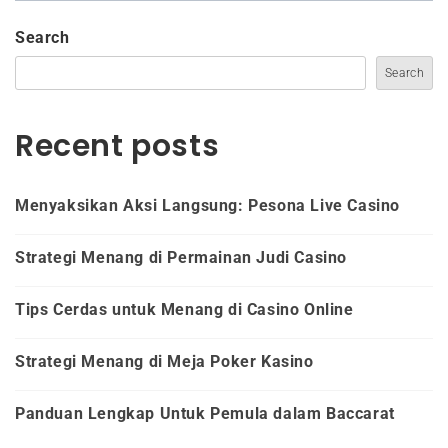
Search
Search
Recent posts
Menyaksikan Aksi Langsung: Pesona Live Casino
Strategi Menang di Permainan Judi Casino
Tips Cerdas untuk Menang di Casino Online
Strategi Menang di Meja Poker Kasino
Panduan Lengkap Untuk Pemula dalam Baccarat