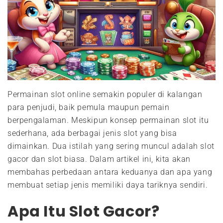
Permainan slot online semakin populer di kalangan
para penjudi, baik pemula maupun pemain
berpengalaman. Meskipun konsep permainan slot itu
sederhana, ada berbagai jenis slot yang bisa
dimainkan. Dua istilah yang sering muncul adalah slot
gacor dan slot biasa. Dalam artikel ini, kita akan
membahas perbedaan antara keduanya dan apa yang
membuat setiap jenis memiliki daya tariknya sendiri.
Apa Itu Slot Gacor?