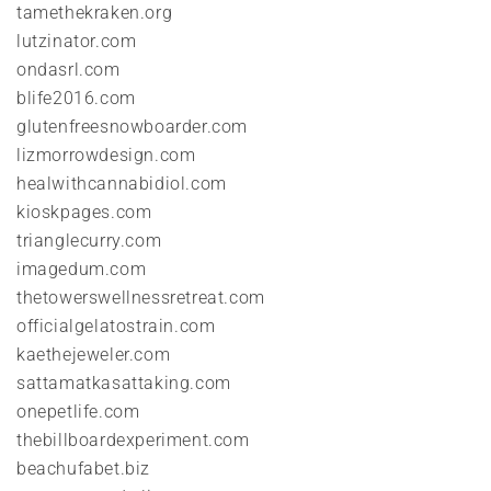
tamethekraken.org
lutzinator.com
ondasrl.com
blife2016.com
glutenfreesnowboarder.com
lizmorrowdesign.com
healwithcannabidiol.com
kioskpages.com
trianglecurry.com
imagedum.com
thetowerswellnessretreat.com
officialgelatostrain.com
kaethejeweler.com
sattamatkasattaking.com
onepetlife.com
thebillboardexperiment.com
beachufabet.biz