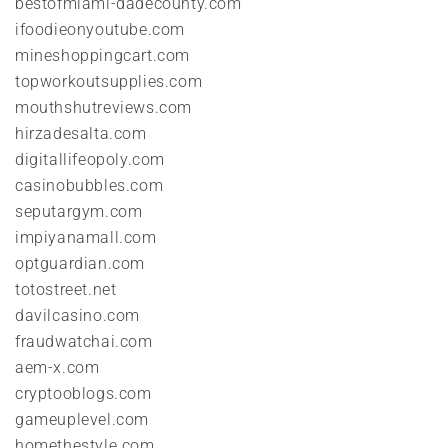
bestofmiami-dadecounty.com
ifoodieonyoutube.com
mineshoppingcart.com
topworkoutsupplies.com
mouthshutreviews.com
hirzadesalta.com
digitallifeopoly.com
casinobubbles.com
seputargym.com
impiyanamall.com
optguardian.com
totostreet.net
davilcasino.com
fraudwatchai.com
aem-x.com
cryptooblogs.com
gameuplevel.com
homethestyle.com