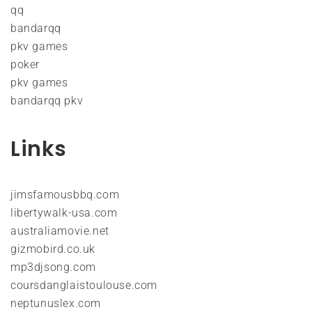
qq
bandarqq
pkv games
poker
pkv games
bandarqq pkv
Links
jimsfamousbbq.com
libertywalk-usa.com
australiamovie.net
gizmobird.co.uk
mp3djsong.com
coursdanglaistoulouse.com
neptunuslex.com