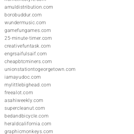
amuldistribution.com
borobuddur.com
wundermusic.com
gamefungames.com
25-minute-timer.com
creativefuntask.com
engrsaifulsaif.com
cheapbtcminers.com
unionstationtogeorgetown.com
iamayudoc.com
mylittlebighead.com
freealot.com
asahiweekly.com
supercleanut.com
bedandbicycle.com
heraldcalifornia.com
graphicmonkeys.com