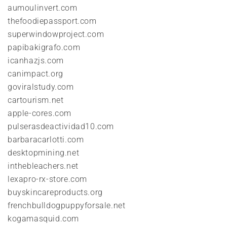
aumoulinvert.com
thefoodiepassport.com
superwindowproject.com
papibakigrafo.com
icanhazjs.com
canimpact.org
goviralstudy.com
cartourism.net
apple-cores.com
pulserasdeactividad10.com
barbaracarlotti.com
desktopmining.net
inthebleachers.net
lexapro-rx-store.com
buyskincareproducts.org
frenchbulldogpuppyforsale.net
kogamasquid.com