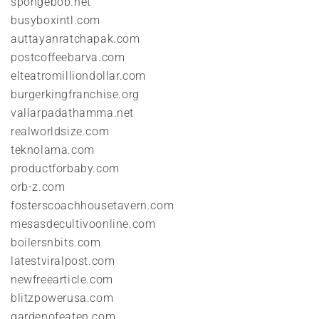
spongebob.net
busyboxintl.com
auttayanratchapak.com
postcoffeebarva.com
elteatromilliondollar.com
burgerkingfranchise.org
vallarpadathamma.net
realworldsize.com
teknolama.com
productforbaby.com
orb-z.com
fosterscoachhousetavern.com
mesasdecultivoonline.com
boilersnbits.com
latestviralpost.com
newfreearticle.com
blitzpowerusa.com
gardenofeaten.com