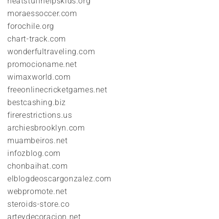
neatstuffhelpskids.org
moraessoccer.com
forochile.org
chart-track.com
wonderfultraveling.com
promocioname.net
wimaxworld.com
freeonlinecricketgames.net
bestcashing.biz
firerestrictions.us
archiesbrooklyn.com
muambeiros.net
infozblog.com
chonbaihat.com
elblogdeoscargonzalez.com
webpromote.net
steroids-store.co
arteydecoracion.net