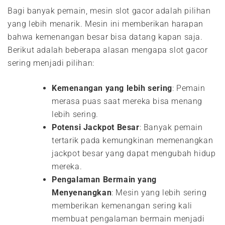
Bagi banyak pemain, mesin slot gacor adalah pilihan
yang lebih menarik. Mesin ini memberikan harapan
bahwa kemenangan besar bisa datang kapan saja.
Berikut adalah beberapa alasan mengapa slot gacor
sering menjadi pilihan:
Kemenangan yang lebih sering
: Pemain
merasa puas saat mereka bisa menang
lebih sering.
Potensi Jackpot Besar
: Banyak pemain
tertarik pada kemungkinan memenangkan
jackpot besar yang dapat mengubah hidup
mereka.
Pengalaman Bermain yang
Menyenangkan
: Mesin yang lebih sering
memberikan kemenangan sering kali
membuat pengalaman bermain menjadi