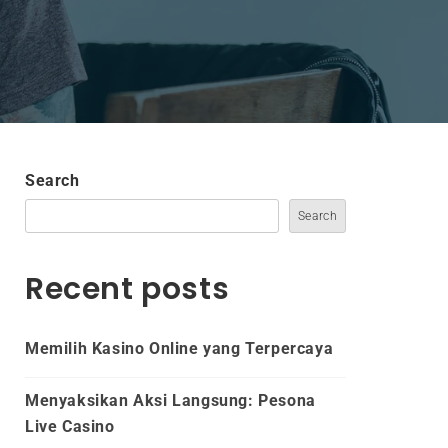
Search
Search
Recent posts
Memilih Kasino Online yang Terpercaya
Menyaksikan Aksi Langsung: Pesona
Live Casino