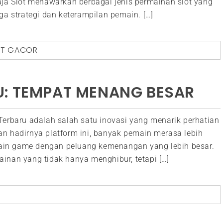
 Slot menawarkan berbagai jenis permainan slot yang
ga strategi dan keterampilan pemain. […]
OT GACOR
U: TEMPAT MENANG BESAR
Terbaru adalah salah satu inovasi yang menarik perhatian
n hadirnya platform ini, banyak pemain merasa lebih
in game dengan peluang kemenangan yang lebih besar.
inan yang tidak hanya menghibur, tetapi […]