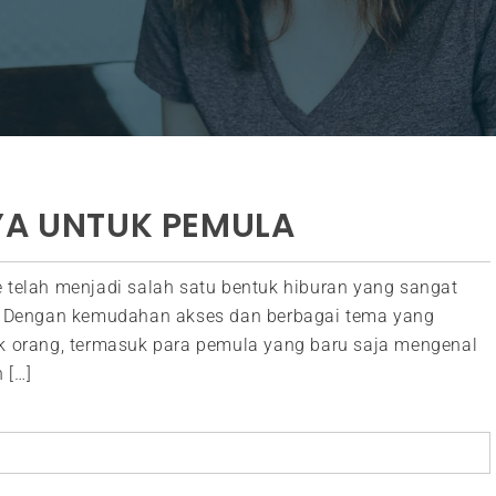
YA UNTUK PEMULA
e telah menjadi salah satu bentuk hiburan yang sangat
ia. Dengan kemudahan akses dan berbagai tema yang
ak orang, termasuk para pemula yang baru saja mengenal
 […]