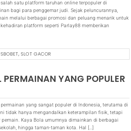
alah satu platform taruhan online terpopuler di
inan bagi para penggemar judi. Sejak peluncurannya,
main melalui berbagai promosi dan peluang menarik untuk
 kehadiran platform seperti Parlay88 memberikan
,
SBOBET
,
SLOT GACOR
L PERMAINAN YANG POPULER
ermainan yang sangat populer di Indonesia, terutama di
i tidak hanya mengandalkan keterampilan fisik, tetapi
ar pemain. Kaya Bola umumnya dimainkan di berbagai
sekolah, hingga taman-taman kota. Hal […]