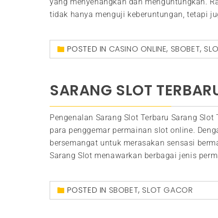
yang menyenangkan dan menguntungkan. Raja
tidak hanya menguji keberuntungan, tetapi ju
POSTED IN
CASINO ONLINE
,
SBOBET
,
SL
SARANG SLOT TERBAR
Pengenalan Sarang Slot Terbaru Sarang Slot 
para penggemar permainan slot online. Denga
bersemangat untuk merasakan sensasi berma
Sarang Slot menawarkan berbagai jenis perma
POSTED IN
SBOBET
,
SLOT GACOR