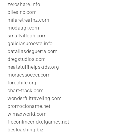
zeroshare.info
bilesinc.com
milaretreatnz.com
modaagi.com
smallvilleph.com
galiciasuroeste.info
batallasdeguerra.com
dregstudios.com
neatstuffhelpskids.org
moraessoccer.com
forochile.org
chart-track.com
wonderfultraveling.com
promocioname.net
wimaxworld.com
freeonlinecricketgames.net
bestcashing.biz