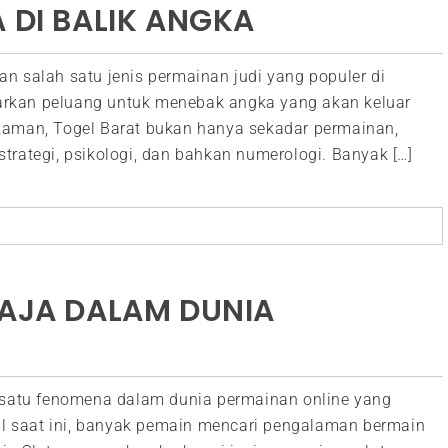
 DI BALIK ANGKA
n salah satu jenis permainan judi yang populer di
rkan peluang untuk menebak angka yang akan keluar
zaman, Togel Barat bukan hanya sekadar permainan,
trategi, psikologi, dan bahkan numerologi. Banyak […]
RAJA DALAM DUNIA
h satu fenomena dalam dunia permainan online yang
tal saat ini, banyak pemain mencari pengalaman bermain