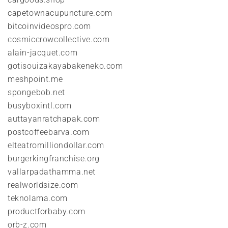
capetownacupuncture.com
bitcoinvideospro.com
cosmiccrowcollective.com
alain-jacquet.com
gotisouizakayabakeneko.com
meshpoint.me
spongebob.net
busyboxintl.com
auttayanratchapak.com
postcoffeebarva.com
elteatromilliondollar.com
burgerkingfranchise.org
vallarpadathamma.net
realworldsize.com
teknolama.com
productforbaby.com
orb-z.com