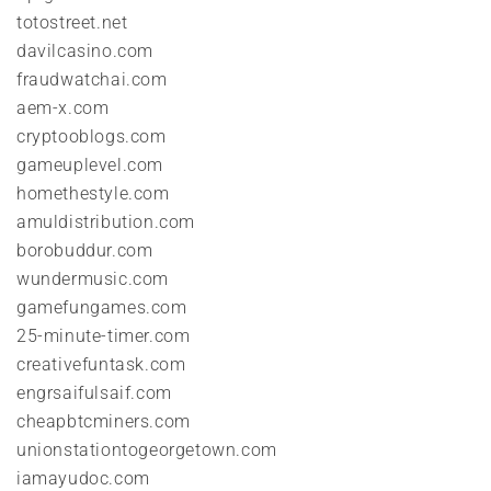
totostreet.net
davilcasino.com
fraudwatchai.com
aem-x.com
cryptooblogs.com
gameuplevel.com
homethestyle.com
amuldistribution.com
borobuddur.com
wundermusic.com
gamefungames.com
25-minute-timer.com
creativefuntask.com
engrsaifulsaif.com
cheapbtcminers.com
unionstationtogeorgetown.com
iamayudoc.com