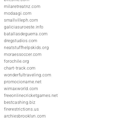
milaretreatnz.com
modaagi.com
smallvilleph.com
galiciasuroeste.info
batallasdeguerra.com
dregstudios.com
neatstuffhelpskids.org
moraessoccer.com
forochile.org
chart-track.com
wonderfultraveling.com
promocioname.net
wimaxworld.com
freeonlinecricketgames.net
bestcashing.biz
firerestrictions.us
archiesbrooklyn.com