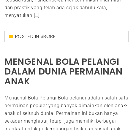
dan praktik yang telah ada sejak dahulu kala,
menyatukan […]
POSTED IN
SBOBET
MENGENAL BOLA PELANGI
DALAM DUNIA PERMAINAN
ANAK
Mengenal Bola Pelangi Bola pelangi adalah salah satu
permainan populer yang banyak dimainkan oleh anak-
anak di seluruh dunia. Permainan ini bukan hanya
sekadar menghibur, tetapi juga memiliki berbagai
manfaat untuk perkembangan fisik dan sosial anak.