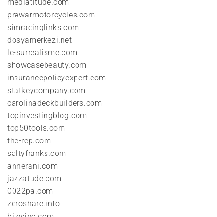
mediatitude.com
prewarmotorcycles.com
simracinglinks.com
dosyamerkezi.net
le-surrealisme.com
showcasebeauty.com
insurancepolicyexpert.com
statkeycompany.com
carolinadeckbuilders.com
topinvestingblog.com
top50tools.com
the-rep.com
saltyfranks.com
annerani.com
jazzatude.com
0022pa.com
zeroshare.info
bilesinc.com