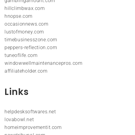
gamblingamount.com
hillclimbwax.com
hnopse.com
occasionnews.com
lustofmoney.com
timebusinesszone.com
peppers-reflection.com
tuneoflife.com
windowwellmaintenancepros.com
affiliateholder.com
Links
helpdesksoftwares.net
lovabowl.net
homeimprovementit.com