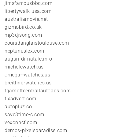
jimsfamousbbq.com
libertywalk-usa.com
australiamovie.net
gizmobird.co.uk
mp3djsong.com
coursdanglaistoulouse.com
neptunuslex.com
auguri-di-natale.info
michelewatch.us
omega--watches.us
breitling-watches.us
tgarnettcentrallautoads.com
fixadvert.com
autopluz.co
save3time-c.com
vexonhcf.com
demos-pixelsparadise.com