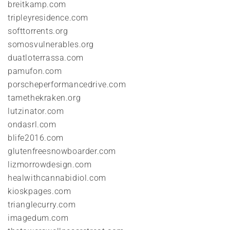
breitkamp.com
tripleyresidence.com
softtorrents.org
somosvulnerables.org
duatloterrassa.com
pamufon.com
porscheperformancedrive.com
tamethekraken.org
lutzinator.com
ondasrl.com
blife2016.com
glutenfreesnowboarder.com
lizmorrowdesign.com
healwithcannabidiol.com
kioskpages.com
trianglecurry.com
imagedum.com