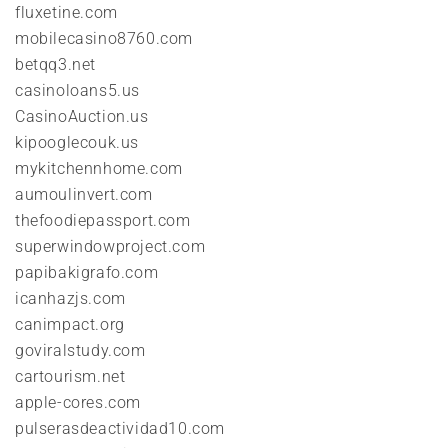
fluxetine.com
mobilecasino8760.com
betqq3.net
casinoloans5.us
CasinoAuction.us
kipooglecouk.us
mykitchennhome.com
aumoulinvert.com
thefoodiepassport.com
superwindowproject.com
papibakigrafo.com
icanhazjs.com
canimpact.org
goviralstudy.com
cartourism.net
apple-cores.com
pulserasdeactividad10.com