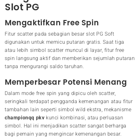
Slot PG
Mengaktifkan Free Spin
Fitur scatter pada sebagian besar slot PG Soft
digunakan untuk memicu putaran gratis. Saat tiga
atau lebih simbol scatter muncul di layar, fitur free
spin langsung aktif dan memberikan sejumlah putaran
tanpa mengurangi saldo taruhan.
Memperbesar Potensi Menang
Dalam mode free spin yang dipicu oleh scatter,
seringkali terdapat pengganda kemenangan atau fitur
tambahan lain seperti simbol wild ekstra, mekanisme
championqq pkv
kunci kombinasi, atau perluasan
simbol. Hal ini menjadikan scatter sangat berharga
bagi pemain yang mengincar kemenangan besar.