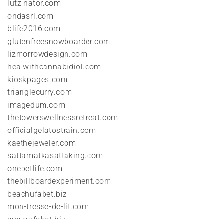
lutzinator.com
ondasrl.com
blife2016.com
glutenfreesnowboarder.com
lizmorrowdesign.com
healwithcannabidiol.com
kioskpages.com
trianglecurry.com
imagedum.com
thetowerswellnessretreat.com
officialgelatostrain.com
kaethejeweler.com
sattamatkasattaking.com
onepetlife.com
thebillboardexperiment.com
beachufabet.biz
mon-tresse-de-lit.com