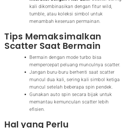
kali dikombinasikan dengan fitur wild,
tumble, atau koleksi simbol untuk
menambah keseruan permainan.
Tips Memaksimalkan
Scatter Saat Bermain
Bermain dengan mode turbo bisa
mempercepat peluang munculnya scatter.
Jangan buru-buru berhenti saat scatter
muncul dua kali, sering kali simbol ketiga
muncul setelah beberapa spin pendek.
Gunakan auto spin secara bijak untuk
memantau kemunculan scatter lebih
efisien.
Hal yang Perlu