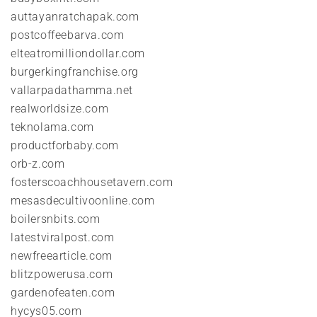
auttayanratchapak.com
postcoffeebarva.com
elteatromilliondollar.com
burgerkingfranchise.org
vallarpadathamma.net
realworldsize.com
teknolama.com
productforbaby.com
orb-z.com
fosterscoachhousetavern.com
mesasdecultivoonline.com
boilersnbits.com
latestviralpost.com
newfreearticle.com
blitzpowerusa.com
gardenofeaten.com
hycys05.com