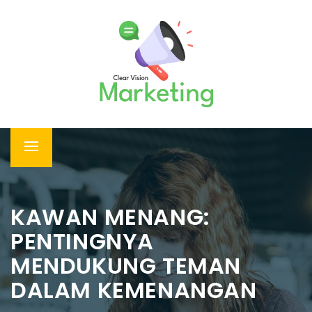
Skip
KUMPULAN DAFTAR SITUS
to
SLOT TERBAIK DENGAN SLOT
content
GACOR DEPOSIT PULSA
Temukan daftar situs slot terbaik yang menawarkan fitur
slot gacor dan kemudahan deposit pulsa untuk peluang
menang yang lebih besar.
Primary
Menu
KAWAN MENANG:
PENTINGNYA
MENDUKUNG TEMAN
DALAM KEMENANGAN