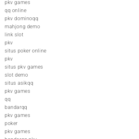
pkv games
qq online
pkv dominoqq
mahjong demo
link slot
pkv
situs poker online
pkv
situs pkv games
slot demo
situs asikqq
pkv games
qq
bandarqq
pkv games
poker
pkv games