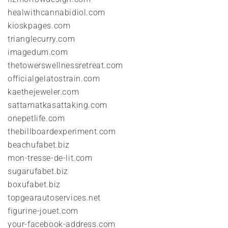
healwithcannabidiol.com
kioskpages.com
trianglecurry.com
imagedum.com
thetowerswellnessretreat.com
officialgelatostrain.com
kaethejeweler.com
sattamatkasattaking.com
onepetlife.com
thebillboardexperiment.com
beachufabet.biz
mon-tresse-de-lit.com
sugarufabet.biz
boxufabet.biz
topgearautoservices.net
figurine-jouet.com
your-facebook-address.com