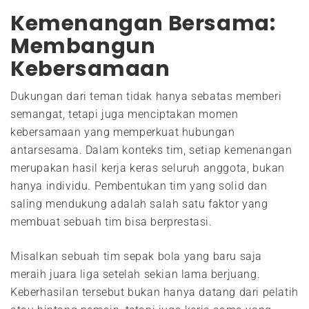
Kemenangan Bersama:
Membangun
Kebersamaan
Dukungan dari teman tidak hanya sebatas memberi
semangat, tetapi juga menciptakan momen
kebersamaan yang memperkuat hubungan
antarsesama. Dalam konteks tim, setiap kemenangan
merupakan hasil kerja keras seluruh anggota, bukan
hanya individu. Pembentukan tim yang solid dan
saling mendukung adalah salah satu faktor yang
membuat sebuah tim bisa berprestasi.
Misalkan sebuah tim sepak bola yang baru saja
meraih juara liga setelah sekian lama berjuang.
Keberhasilan tersebut bukan hanya datang dari pelatih