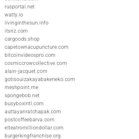
rusportal.net
watty.io
livinginthesun.info
itsriz.com
cargoods.shop
capetownacupuncture.com
bitcoinvideospro.com
cosmiccrowcollective.com
alain-jacquet.com
gotisouizakayabakeneko.com
meshpoint.me
spongebob.net
busyboxintl.com
auttayanratchapak.com
postcoffeebarva.com
elteatromilliondollar.com
burgerkingfranchise.org