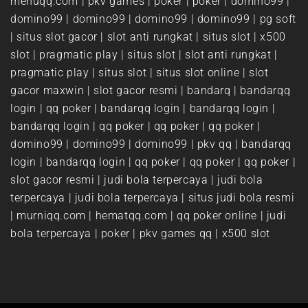
menuqq.com
|
pkv games
|
poker
|
poker
|
domino99
|
domino99
|
domino99
|
domino99
|
domino99
|
pg soft
|
situs slot gacor
|
slot anti rungkat
|
situs slot
|
x500
slot
|
pragmatic play
|
situs slot
|
slot anti rungkat
|
pragmatic play
|
situs slot
|
situs slot online
|
slot
gacor maxwin
|
slot gacor resmi
|
bandarq
|
bandarqq
login
|
qq poker
|
bandarqq login
|
bandarqq login
|
bandarqq login
|
qq poker
|
qq poker
|
qq poker
|
domino99
|
domino99
|
domino99
|
pkv qq
|
bandarqq
login
|
bandarqq login
|
qq poker
|
qq poker
|
qq poker
|
slot gacor resmi
|
judi bola terpercaya
|
judi bola
terpercaya
|
judi bola terpercaya
|
situs judi bola resmi
|
murniqq.com
|
hematqq.com
|
qq poker online
|
judi
bola terpercaya
|
poker
|
pkv games qq
|
x500 slot