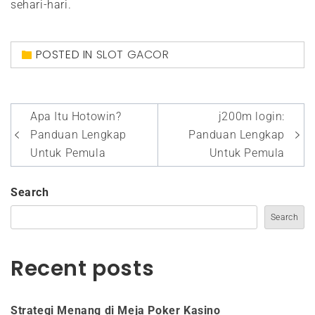
sehari-hari.
POSTED IN
SLOT GACOR
Post
Apa Itu Hotowin?
j200m login:
navigation
Panduan Lengkap
Panduan Lengkap
Untuk Pemula
Untuk Pemula
Search
Search
Recent posts
Strategi Menang di Meja Poker Kasino