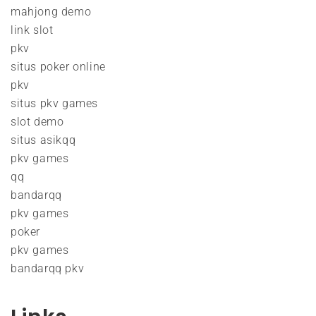
mahjong demo
link slot
pkv
situs poker online
pkv
situs pkv games
slot demo
situs asikqq
pkv games
qq
bandarqq
pkv games
poker
pkv games
bandarqq pkv