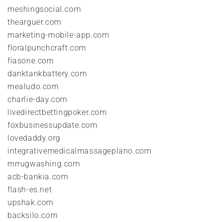
meshingsocial.com
thearguer.com
marketing-mobile-app.com
floralpunchcraft.com
fiasone.com
danktankbattery.com
mealudo.com
charlie-day.com
livedirectbettingpoker.com
foxbusinessupdate.com
lovedaddy.org
integrativemedicalmassageplano.com
mrrugwashing.com
acb-bankia.com
flash-es.net
upshak.com
backsilo.com