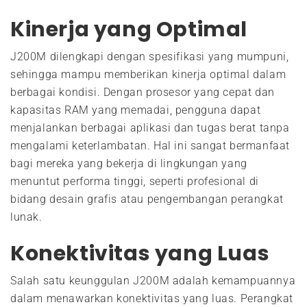
Kinerja yang Optimal
J200M dilengkapi dengan spesifikasi yang mumpuni,
sehingga mampu memberikan kinerja optimal dalam
berbagai kondisi. Dengan prosesor yang cepat dan
kapasitas RAM yang memadai, pengguna dapat
menjalankan berbagai aplikasi dan tugas berat tanpa
mengalami keterlambatan. Hal ini sangat bermanfaat
bagi mereka yang bekerja di lingkungan yang
menuntut performa tinggi, seperti profesional di
bidang desain grafis atau pengembangan perangkat
lunak.
Konektivitas yang Luas
Salah satu keunggulan J200M adalah kemampuannya
dalam menawarkan konektivitas yang luas. Perangkat