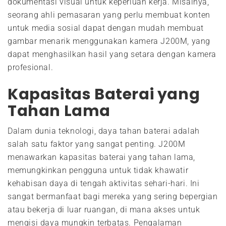
dokumentasi visual untuk keperluan kerja. Misalnya,
seorang ahli pemasaran yang perlu membuat konten
untuk media sosial dapat dengan mudah membuat
gambar menarik menggunakan kamera J200M, yang
dapat menghasilkan hasil yang setara dengan kamera
profesional.
Kapasitas Baterai yang
Tahan Lama
Dalam dunia teknologi, daya tahan baterai adalah
salah satu faktor yang sangat penting. J200M
menawarkan kapasitas baterai yang tahan lama,
memungkinkan pengguna untuk tidak khawatir
kehabisan daya di tengah aktivitas sehari-hari. Ini
sangat bermanfaat bagi mereka yang sering bepergian
atau bekerja di luar ruangan, di mana akses untuk
mengisi daya mungkin terbatas. Pengalaman