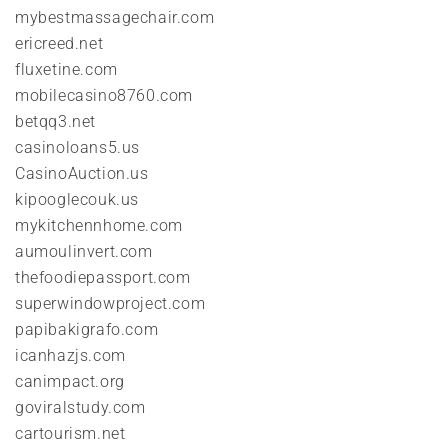
mybestmassagechair.com
ericreed.net
fluxetine.com
mobilecasino8760.com
betqq3.net
casinoloans5.us
CasinoAuction.us
kipooglecouk.us
mykitchennhome.com
aumoulinvert.com
thefoodiepassport.com
superwindowproject.com
papibakigrafo.com
icanhazjs.com
canimpact.org
goviralstudy.com
cartourism.net