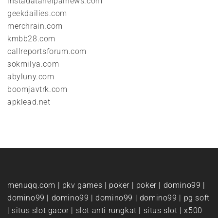
instadatahelpainews.com
geekdailies.com
merchrain.com
kmbb28.com
callreportsforum.com
sokmilya.com
abyluny.com
boomjavtrk.com
apklead.net
menuqq.com
|
pkv games
|
poker
|
poker
|
domino99
|
domino99
|
domino99
|
domino99
|
domino99
|
pg soft
|
situs slot gacor
|
slot anti rungkat
|
situs slot
|
x500