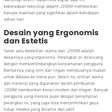
keberadaan teknologi seperti J200M memberikan
banyak manfaat yang signifikan dalam kehidupan
sehari-hari.
Desain yang Ergonomis
dan Estetis
Salah satu kelebihan utama dari J200M adalah
desainnya yang ergonomis. Perangkat ini dirancang
dengan mempertimbangkan kenyamanan pengguna.
Bentuknya yang slim dan ringan membuatnya mudah
untuk dibawa ke mana pun. Selain itu, pilihan warna
dan material yang digunakan dalam pembuatan
J200M memberikan kesan modern dan elegan. Banyak
pengguna yang merasa puas dengan penampilan
perangkat ini, yang juga bisa mencerminkan gaya
hidup mereka yang dinamis dan aktif.