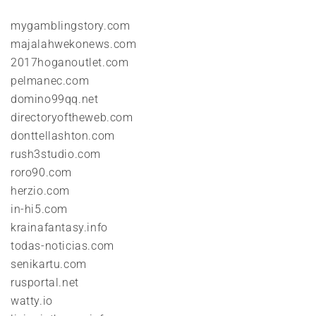
mygamblingstory.com
majalahwekonews.com
2017hoganoutlet.com
pelmanec.com
domino99qq.net
directoryoftheweb.com
donttellashton.com
rush3studio.com
roro90.com
herzio.com
in-hi5.com
krainafantasy.info
todas-noticias.com
senikartu.com
rusportal.net
watty.io