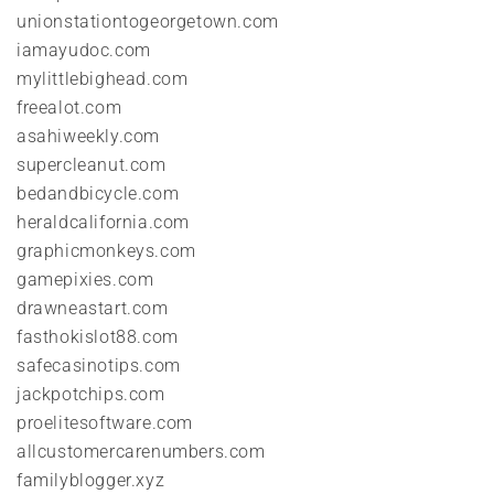
unionstationtogeorgetown.com
iamayudoc.com
mylittlebighead.com
freealot.com
asahiweekly.com
supercleanut.com
bedandbicycle.com
heraldcalifornia.com
graphicmonkeys.com
gamepixies.com
drawneastart.com
fasthokislot88.com
safecasinotips.com
jackpotchips.com
proelitesoftware.com
allcustomercarenumbers.com
familyblogger.xyz