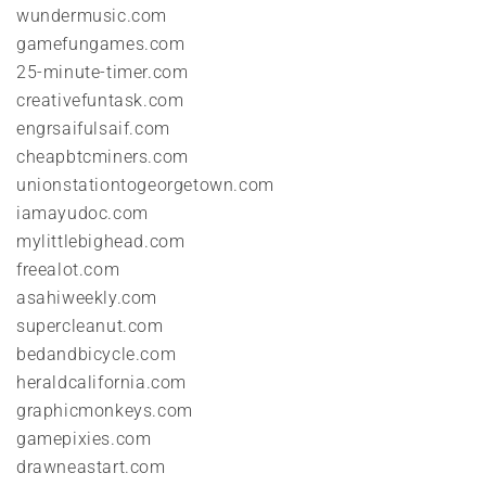
wundermusic.com
gamefungames.com
25-minute-timer.com
creativefuntask.com
engrsaifulsaif.com
cheapbtcminers.com
unionstationtogeorgetown.com
iamayudoc.com
mylittlebighead.com
freealot.com
asahiweekly.com
supercleanut.com
bedandbicycle.com
heraldcalifornia.com
graphicmonkeys.com
gamepixies.com
drawneastart.com