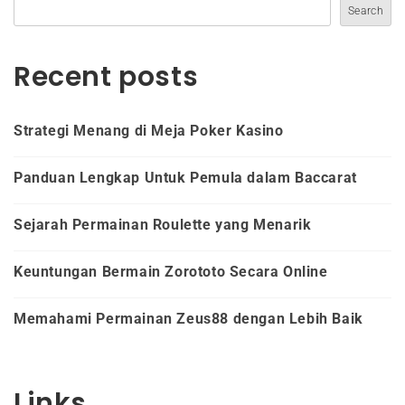
Search
Recent posts
Strategi Menang di Meja Poker Kasino
Panduan Lengkap Untuk Pemula dalam Baccarat
Sejarah Permainan Roulette yang Menarik
Keuntungan Bermain Zorototo Secara Online
Memahami Permainan Zeus88 dengan Lebih Baik
Links