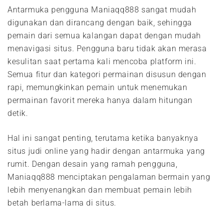
Antarmuka pengguna Maniaqq888 sangat mudah
digunakan dan dirancang dengan baik, sehingga
pemain dari semua kalangan dapat dengan mudah
menavigasi situs. Pengguna baru tidak akan merasa
kesulitan saat pertama kali mencoba platform ini.
Semua fitur dan kategori permainan disusun dengan
rapi, memungkinkan pemain untuk menemukan
permainan favorit mereka hanya dalam hitungan
detik.
Hal ini sangat penting, terutama ketika banyaknya
situs judi online yang hadir dengan antarmuka yang
rumit. Dengan desain yang ramah pengguna,
Maniaqq888 menciptakan pengalaman bermain yang
lebih menyenangkan dan membuat pemain lebih
betah berlama-lama di situs.