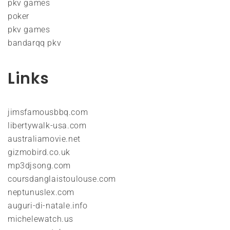
pkv games
poker
pkv games
bandarqq pkv
Links
jimsfamousbbq.com
libertywalk-usa.com
australiamovie.net
gizmobird.co.uk
mp3djsong.com
coursdanglaistoulouse.com
neptunuslex.com
auguri-di-natale.info
michelewatch.us