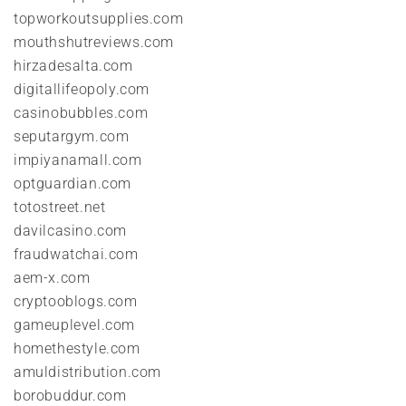
topworkoutsupplies.com
mouthshutreviews.com
hirzadesalta.com
digitallifeopoly.com
casinobubbles.com
seputargym.com
impiyanamall.com
optguardian.com
totostreet.net
davilcasino.com
fraudwatchai.com
aem-x.com
cryptooblogs.com
gameuplevel.com
homethestyle.com
amuldistribution.com
borobuddur.com