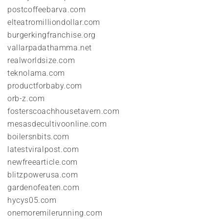
postcoffeebarva.com
elteatromilliondollar.com
burgerkingfranchise.org
vallarpadathamma.net
realworldsize.com
teknolama.com
productforbaby.com
orb-z.com
fosterscoachhousetavern.com
mesasdecultivoonline.com
boilersnbits.com
latestviralpost.com
newfreearticle.com
blitzpowerusa.com
gardenofeaten.com
hycys05.com
onemoremilerunning.com