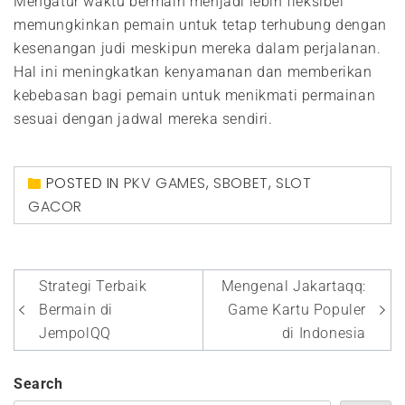
Mengatur waktu bermain menjadi lebih fleksibel
memungkinkan pemain untuk tetap terhubung dengan
kesenangan judi meskipun mereka dalam perjalanan.
Hal ini meningkatkan kenyamanan dan memberikan
kebebasan bagi pemain untuk menikmati permainan
sesuai dengan jadwal mereka sendiri.
POSTED IN
PKV GAMES
,
SBOBET
,
SLOT
GACOR
Post
Strategi Terbaik
Mengenal Jakartaqq:
navigation
Bermain di
Game Kartu Populer
JempolQQ
di Indonesia
Search