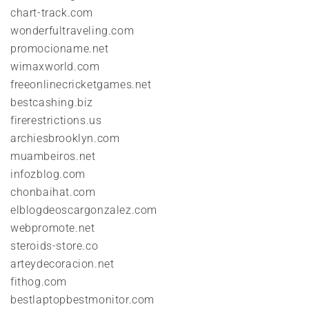
chart-track.com
wonderfultraveling.com
promocioname.net
wimaxworld.com
freeonlinecricketgames.net
bestcashing.biz
firerestrictions.us
archiesbrooklyn.com
muambeiros.net
infozblog.com
chonbaihat.com
elblogdeoscargonzalez.com
webpromote.net
steroids-store.co
arteydecoracion.net
fithog.com
bestlaptopbestmonitor.com