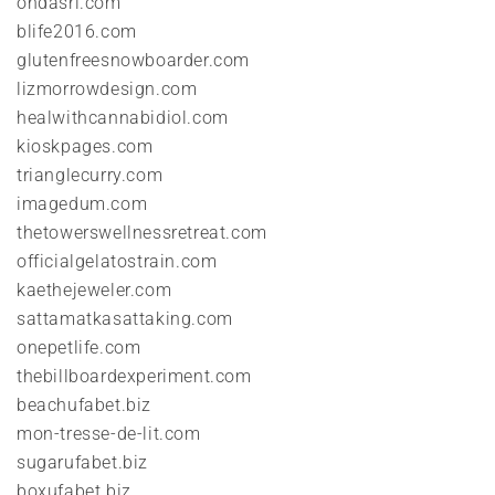
ondasrl.com
blife2016.com
glutenfreesnowboarder.com
lizmorrowdesign.com
healwithcannabidiol.com
kioskpages.com
trianglecurry.com
imagedum.com
thetowerswellnessretreat.com
officialgelatostrain.com
kaethejeweler.com
sattamatkasattaking.com
onepetlife.com
thebillboardexperiment.com
beachufabet.biz
mon-tresse-de-lit.com
sugarufabet.biz
boxufabet.biz