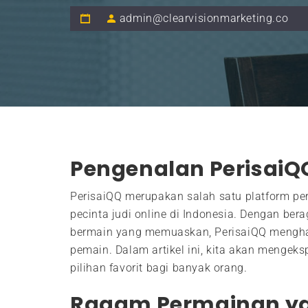
admin@clearvisionmarketing.co
Pengenalan PerisaiQ
PerisaiQQ merupakan salah satu platform pe
pecinta judi online di Indonesia. Dengan b
bermain yang memuaskan, PerisaiQQ menghad
pemain. Dalam artikel ini, kita akan mengek
pilihan favorit bagi banyak orang.
Ragam Permainan ya