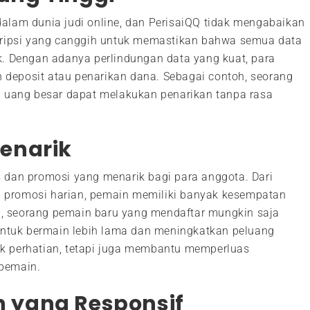
alam dunia judi online, dan PerisaiQQ tidak mengabaikan
nkripsi yang canggih untuk memastikan bahwa semua data
k. Dengan adanya perlindungan data yang kuat, para
deposit atau penarikan dana. Sebagai contoh, seorang
uang besar dapat melakukan penarikan tanpa rasa
enarik
 dan promosi yang menarik bagi para anggota. Dari
 promosi harian, pemain memiliki banyak kesempatan
, seorang pemain baru yang mendaftar mungkin saja
ntuk bermain lebih lama dan meningkatkan peluang
k perhatian, tetapi juga membantu memperluas
 pemain.
 yang Responsif