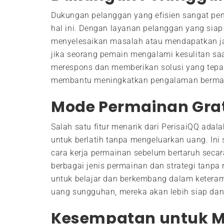
Dukungan pelanggan yang efisien sangat pen
hal ini. Dengan layanan pelanggan yang si
menyelesaikan masalah atau mendapatkan ja
jika seorang pemain mengalami kesulitan sa
merespons dan memberikan solusi yang tepat
membantu meningkatkan pengalaman bermain
Mode Permainan Grat
Salah satu fitur menarik dari PerisaiQQ ad
untuk berlatih tanpa mengeluarkan uang. In
cara kerja permainan sebelum bertaruh seca
berbagai jenis permainan dan strategi tanpa
untuk belajar dan berkembang dalam keteram
uang sungguhan, mereka akan lebih siap dan 
Kesempatan untuk 