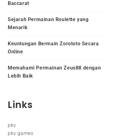
Baccarat
Sejarah Permainan Roulette yang
Menarik
Keuntungan Bermain Zorototo Secara
Online
Memahami Permainan Zeus88 dengan
Lebih Baik
Links
pkv
pkv games