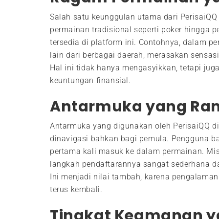
Salah satu keunggulan utama dari PerisaiQQ 
permainan tradisional seperti poker hingga p
tersedia di platform ini. Contohnya, dalam 
lain dari berbagai daerah, merasakan sensasi
Hal ini tidak hanya mengasyikkan, tetapi 
keuntungan finansial.
Antarmuka yang Ra
Antarmuka yang digunakan oleh PerisaiQQ 
dinavigasi bahkan bagi pemula. Pengguna bar
pertama kali masuk ke dalam permainan. Mis
langkah pendaftarannya sangat sederhana da
Ini menjadi nilai tambah, karena pengalaman
terus kembali.
Tingkat Keamanan y