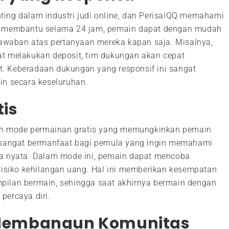
ting dalam industri judi online, dan PerisaiQQ memahami
ap membantu selama 24 jam, pemain dapat dengan mudah
waban atas pertanyaan mereka kapan saja. Misalnya,
at melakukan deposit, tim dukungan akan cepat
. Keberadaan dukungan yang responsif ini sangat
 secara keseluruhan.
is
alah mode permainan gratis yang memungkinkan pemain
i sangat bermanfaat bagi pemula yang ingin memahami
ra nyata. Dalam mode ini, pemain dapat mencoba
 risiko kehilangan uang. Hal ini memberikan kesempatan
pilan bermain, sehingga saat akhirnya bermain dengan
percaya diri.
Membangun Komunitas