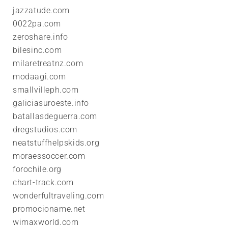
jazzatude.com
0022pa.com
zeroshare.info
bilesinc.com
milaretreatnz.com
modaagi.com
smallvilleph.com
galiciasuroeste.info
batallasdeguerra.com
dregstudios.com
neatstuffhelpskids.org
moraessoccer.com
forochile.org
chart-track.com
wonderfultraveling.com
promocioname.net
wimaxworld.com