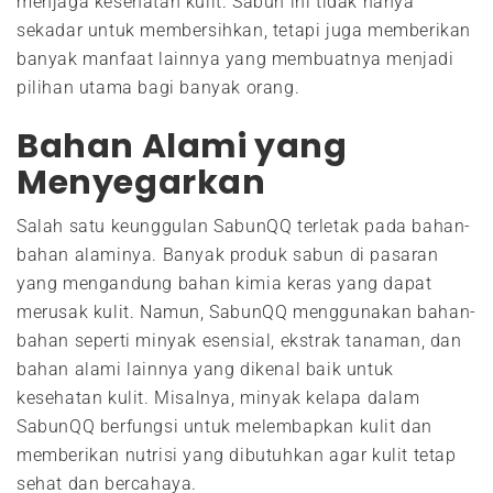
menjaga kesehatan kulit. Sabun ini tidak hanya
sekadar untuk membersihkan, tetapi juga memberikan
banyak manfaat lainnya yang membuatnya menjadi
pilihan utama bagi banyak orang.
Bahan Alami yang
Menyegarkan
Salah satu keunggulan SabunQQ terletak pada bahan-
bahan alaminya. Banyak produk sabun di pasaran
yang mengandung bahan kimia keras yang dapat
merusak kulit. Namun, SabunQQ menggunakan bahan-
bahan seperti minyak esensial, ekstrak tanaman, dan
bahan alami lainnya yang dikenal baik untuk
kesehatan kulit. Misalnya, minyak kelapa dalam
SabunQQ berfungsi untuk melembapkan kulit dan
memberikan nutrisi yang dibutuhkan agar kulit tetap
sehat dan bercahaya.