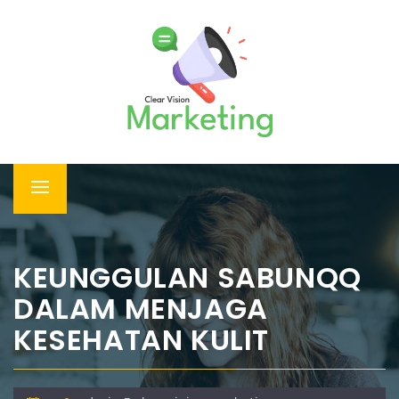
Skip
KUMPULAN DAFTAR SITUS
to
SLOT TERBAIK DENGAN SLOT
content
GACOR DEPOSIT PULSA
Temukan daftar situs slot terbaik yang menawarkan fitur
slot gacor dan kemudahan deposit pulsa untuk peluang
menang yang lebih besar.
Primary
Menu
KEUNGGULAN SABUNQQ
DALAM MENJAGA
KESEHATAN KULIT