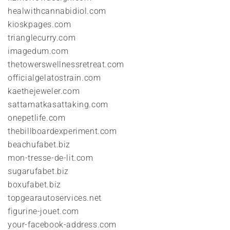
healwithcannabidiol.com
kioskpages.com
trianglecurry.com
imagedum.com
thetowerswellnessretreat.com
officialgelatostrain.com
kaethejeweler.com
sattamatkasattaking.com
onepetlife.com
thebillboardexperiment.com
beachufabet.biz
mon-tresse-de-lit.com
sugarufabet.biz
boxufabet.biz
topgearautoservices.net
figurine-jouet.com
your-facebook-address.com