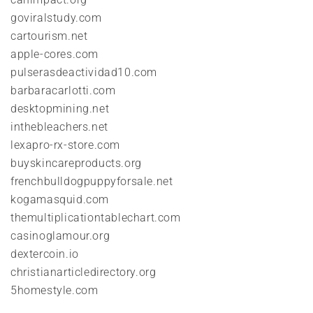
goviralstudy.com
cartourism.net
apple-cores.com
pulserasdeactividad10.com
barbaracarlotti.com
desktopmining.net
inthebleachers.net
lexapro-rx-store.com
buyskincareproducts.org
frenchbulldogpuppyforsale.net
kogamasquid.com
themultiplicationtablechart.com
casinoglamour.org
dextercoin.io
christianarticledirectory.org
5homestyle.com