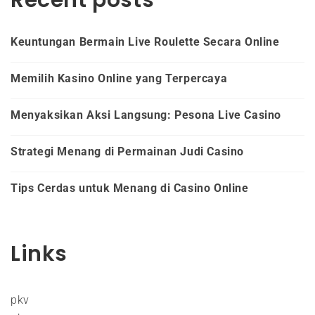
Recent posts
Keuntungan Bermain Live Roulette Secara Online
Memilih Kasino Online yang Terpercaya
Menyaksikan Aksi Langsung: Pesona Live Casino
Strategi Menang di Permainan Judi Casino
Tips Cerdas untuk Menang di Casino Online
Links
pkv