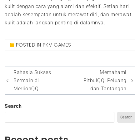
kulit dengan cara yang alami dan efektif. Setiap hari
adalah kesempatan untuk merawat diri, dan merawat
kulit adalah langkah penting di dalamnya.
POSTED IN
PKV GAMES
Post
Rahasia Sukses
Memahami
navigation
Bermain di
PitbulQQ: Peluang
MerlionQQ
dan Tantangan
Search
Search