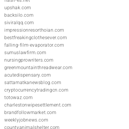
flash-es.net
upshak.com
backsilo.com
siviralqq.com
impressionresorthoian.com
bestfreakingclothesever.com
falling-film-evaporator.com
sumuslawfirm.com
nursingprowriters.com
greenmountainthreadwear.com
acutedispensary.com
sattamatkanewsblog.com
cryptocurrencytradingcn.com
totowaz.com
charlestonwipesettlement.com
brandfollowmarket.com
weeklyjobnews.com
countyanimalshelter.com