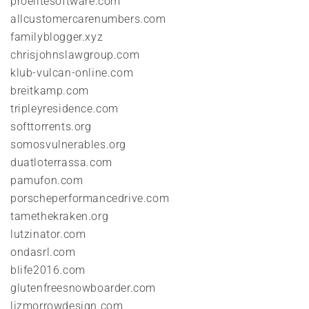
proelitesoftware.com
allcustomercarenumbers.com
familyblogger.xyz
chrisjohnslawgroup.com
klub-vulcan-online.com
breitkamp.com
tripleyresidence.com
softtorrents.org
somosvulnerables.org
duatloterrassa.com
pamufon.com
porscheperformancedrive.com
tamethekraken.org
lutzinator.com
ondasrl.com
blife2016.com
glutenfreesnowboarder.com
lizmorrowdesign.com