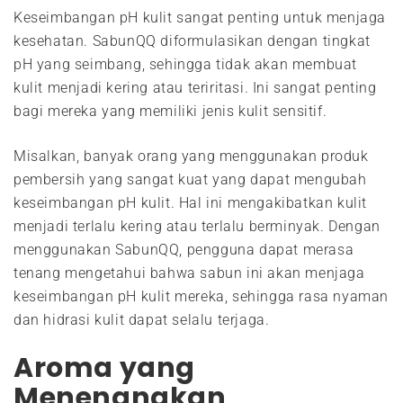
Keseimbangan pH kulit sangat penting untuk menjaga
kesehatan. SabunQQ diformulasikan dengan tingkat
pH yang seimbang, sehingga tidak akan membuat
kulit menjadi kering atau teriritasi. Ini sangat penting
bagi mereka yang memiliki jenis kulit sensitif.
Misalkan, banyak orang yang menggunakan produk
pembersih yang sangat kuat yang dapat mengubah
keseimbangan pH kulit. Hal ini mengakibatkan kulit
menjadi terlalu kering atau terlalu berminyak. Dengan
menggunakan SabunQQ, pengguna dapat merasa
tenang mengetahui bahwa sabun ini akan menjaga
keseimbangan pH kulit mereka, sehingga rasa nyaman
dan hidrasi kulit dapat selalu terjaga.
Aroma yang
Menenangkan