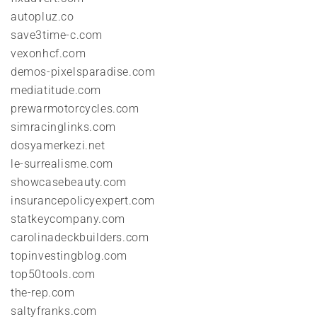
autopluz.co
save3time-c.com
vexonhcf.com
demos-pixelsparadise.com
mediatitude.com
prewarmotorcycles.com
simracinglinks.com
dosyamerkezi.net
le-surrealisme.com
showcasebeauty.com
insurancepolicyexpert.com
statkeycompany.com
carolinadeckbuilders.com
topinvestingblog.com
top50tools.com
the-rep.com
saltyfranks.com