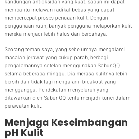
kandungan antioksidan yang kuat, sabun ini dapat
membantu melawan radikal bebas yang dapat
mempercepat proses penuaan kulit. Dengan
penggunaan rutin, banyak pengguna melaporkan kulit
mereka menjadi lebih halus dan bercahaya.
Seorang teman saya, yang sebelumnya mengalami
masalah jerawat yang cukup parah, berbagi
pengalamannya setelah menggunakan SabunQQ
selama beberapa minggu. Dia merasa kulitnya lebih
bersih dan tidak lagi mengalami breakout yang
mengganggu. Pendekatan menyeluruh yang
ditawarkan oleh SabunQQ tentu menjadi kunci dalam
perawatan kulit.
Menjaga Keseimbangan
pH Kulit