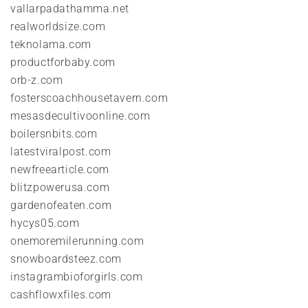
vallarpadathamma.net
realworldsize.com
teknolama.com
productforbaby.com
orb-z.com
fosterscoachhousetavern.com
mesasdecultivoonline.com
boilersnbits.com
latestviralpost.com
newfreearticle.com
blitzpowerusa.com
gardenofeaten.com
hycys05.com
onemoremilerunning.com
snowboardsteez.com
instagrambioforgirls.com
cashflowxfiles.com