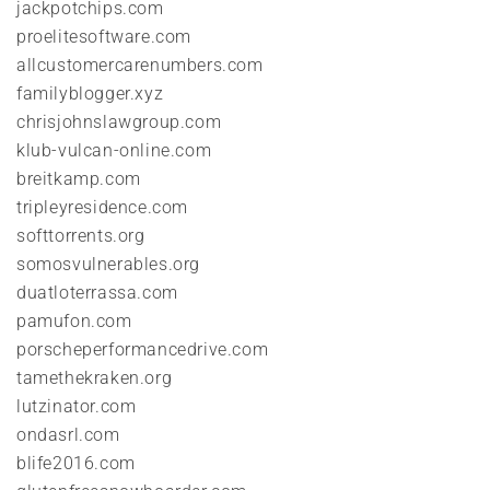
jackpotchips.com
proelitesoftware.com
allcustomercarenumbers.com
familyblogger.xyz
chrisjohnslawgroup.com
klub-vulcan-online.com
breitkamp.com
tripleyresidence.com
softtorrents.org
somosvulnerables.org
duatloterrassa.com
pamufon.com
porscheperformancedrive.com
tamethekraken.org
lutzinator.com
ondasrl.com
blife2016.com