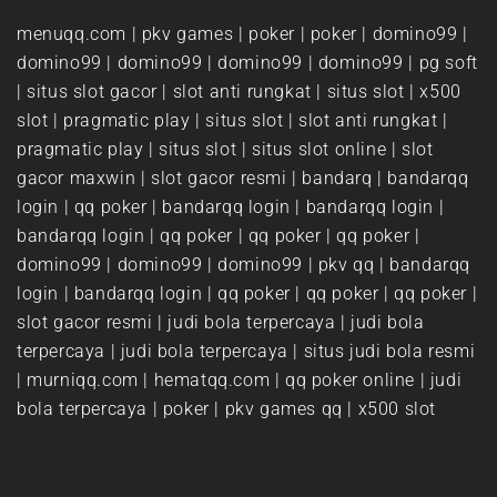
menuqq.com
|
pkv games
|
poker
|
poker
|
domino99
|
domino99
|
domino99
|
domino99
|
domino99
|
pg soft
|
situs slot gacor
|
slot anti rungkat
|
situs slot
|
x500
slot
|
pragmatic play
|
situs slot
|
slot anti rungkat
|
pragmatic play
|
situs slot
|
situs slot online
|
slot
gacor maxwin
|
slot gacor resmi
|
bandarq
|
bandarqq
login
|
qq poker
|
bandarqq login
|
bandarqq login
|
bandarqq login
|
qq poker
|
qq poker
|
qq poker
|
domino99
|
domino99
|
domino99
|
pkv qq
|
bandarqq
login
|
bandarqq login
|
qq poker
|
qq poker
|
qq poker
|
slot gacor resmi
|
judi bola terpercaya
|
judi bola
terpercaya
|
judi bola terpercaya
|
situs judi bola resmi
|
murniqq.com
|
hematqq.com
|
qq poker online
|
judi
bola terpercaya
|
poker
|
pkv games qq
|
x500 slot