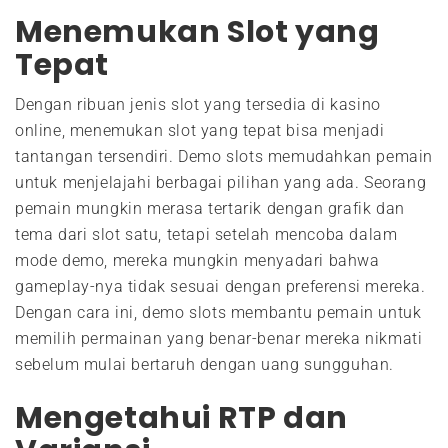
Menemukan Slot yang
Tepat
Dengan ribuan jenis slot yang tersedia di kasino
online, menemukan slot yang tepat bisa menjadi
tantangan tersendiri. Demo slots memudahkan pemain
untuk menjelajahi berbagai pilihan yang ada. Seorang
pemain mungkin merasa tertarik dengan grafik dan
tema dari slot satu, tetapi setelah mencoba dalam
mode demo, mereka mungkin menyadari bahwa
gameplay-nya tidak sesuai dengan preferensi mereka.
Dengan cara ini, demo slots membantu pemain untuk
memilih permainan yang benar-benar mereka nikmati
sebelum mulai bertaruh dengan uang sungguhan.
Mengetahui RTP dan