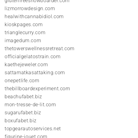
glutenfreesnowboarder.com
lizmorrowdesign.com
healwithcannabidiol.com
kioskpages.com
trianglecurry.com
imagedum.com
thetowerswellnessretreat.com
officialgelatostrain.com
kaethejeweler.com
sattamatkasattaking.com
onepetlife.com
thebillboardexperiment.com
beachufabet.biz
mon-tresse-de-lit.com
sugarufabet.biz
boxufabet.biz
topgearautoservices.net
figurine-jouet.com