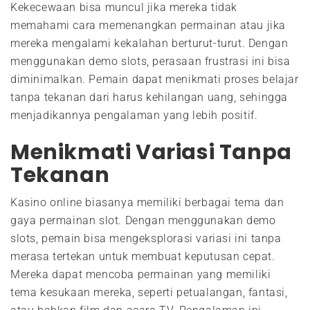
Kekecewaan bisa muncul jika mereka tidak
memahami cara memenangkan permainan atau jika
mereka mengalami kekalahan berturut-turut. Dengan
menggunakan demo slots, perasaan frustrasi ini bisa
diminimalkan. Pemain dapat menikmati proses belajar
tanpa tekanan dari harus kehilangan uang, sehingga
menjadikannya pengalaman yang lebih positif.
Menikmati Variasi Tanpa
Tekanan
Kasino online biasanya memiliki berbagai tema dan
gaya permainan slot. Dengan menggunakan demo
slots, pemain bisa mengeksplorasi variasi ini tanpa
merasa tertekan untuk membuat keputusan cepat.
Mereka dapat mencoba permainan yang memiliki
tema kesukaan mereka, seperti petualangan, fantasi,