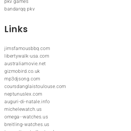
pkv games
bandarqq pkv
Links
jimsfamousbbq.com
libertywalk-usa.com
australiamovie.net
gizmobird.co.uk
mp3djsong.com
coursdanglaistoulouse.com
neptunuslex.com
auguri-di-natale.info
michelewatch.us
omega--watches.us
breitling-watches.us