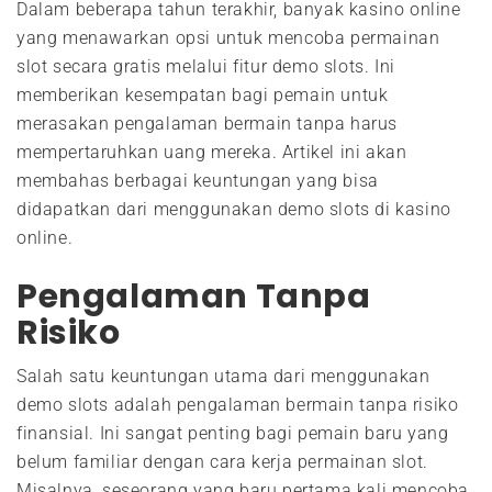
Dalam beberapa tahun terakhir, banyak kasino online
yang menawarkan opsi untuk mencoba permainan
slot secara gratis melalui fitur demo slots. Ini
memberikan kesempatan bagi pemain untuk
merasakan pengalaman bermain tanpa harus
mempertaruhkan uang mereka. Artikel ini akan
membahas berbagai keuntungan yang bisa
didapatkan dari menggunakan demo slots di kasino
online.
Pengalaman Tanpa
Risiko
Salah satu keuntungan utama dari menggunakan
demo slots adalah pengalaman bermain tanpa risiko
finansial. Ini sangat penting bagi pemain baru yang
belum familiar dengan cara kerja permainan slot.
Misalnya, seseorang yang baru pertama kali mencoba