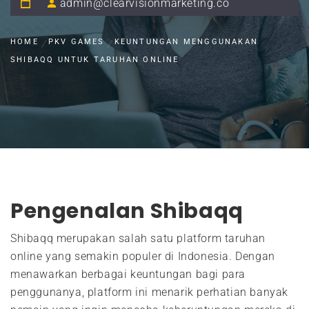
admin@clearvisionmarketing.co
HOME
PKV GAMES
KEUNTUNGAN MENGGUNAKAN
SHIBAQQ UNTUK TARUHAN ONLINE
Pengenalan Shibaqq
Shibaqq merupakan salah satu platform taruhan
online yang semakin populer di Indonesia. Dengan
menawarkan berbagai keuntungan bagi para
penggunanya, platform ini menarik perhatian banyak