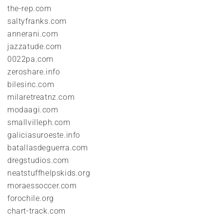
the-rep.com
saltyfranks.com
annerani.com
jazzatude.com
0022pa.com
zeroshare.info
bilesinc.com
milaretreatnz.com
modaagi.com
smallvilleph.com
galiciasuroeste.info
batallasdeguerra.com
dregstudios.com
neatstuffhelpskids.org
moraessoccer.com
forochile.org
chart-track.com