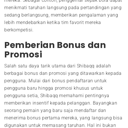
mereka. Sebagai contoh, penggemar sepak bola dapat
menikmati taruhan langsung pada pertandingan yang
sedang berlangsung, memberikan pengalaman yang
lebih mendebarkan ketika tim favorit mereka
berkompetisi.
Pemberian Bonus dan
Promosi
Salah satu daya tarik utama dari Shibaqq adalah
berbagai bonus dan promosi yang ditawarkan kepada
pengguna. Mulai dari bonus pendaftaran untuk
pengguna baru hingga promosi khusus untuk
pengguna setia, Shibaqq memahami pentingnya
memberikan insentif kepada pelanggan. Bayangkan
seorang pemain yang baru saja mendaftar dan
menerima bonus pertama mereka, yang langsung bisa
digunakan untuk memasang taruhan. Hal ini bukan