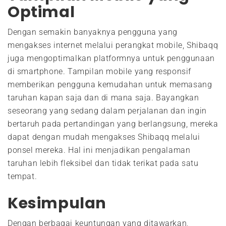
Optimal
Dengan semakin banyaknya pengguna yang
mengakses internet melalui perangkat mobile, Shibaqq
juga mengoptimalkan platformnya untuk penggunaan
di smartphone. Tampilan mobile yang responsif
memberikan pengguna kemudahan untuk memasang
taruhan kapan saja dan di mana saja. Bayangkan
seseorang yang sedang dalam perjalanan dan ingin
bertaruh pada pertandingan yang berlangsung, mereka
dapat dengan mudah mengakses Shibaqq melalui
ponsel mereka. Hal ini menjadikan pengalaman
taruhan lebih fleksibel dan tidak terikat pada satu
tempat.
Kesimpulan
Dengan berbagai keuntungan yang ditawarkan,