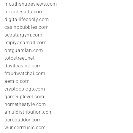
mouthshutreviews.com
hirzadesalta.com
digitallifeopoly.com
casinobubbles.com
seputargym.com
impiyanamall.com
optguardian.com
totostreet.net
davilcasino.com
fraudwatchai.com
aem-x.com
cryptooblogs.com
gameuplevel.com
homethestyle.com
amuldistribution.com
borobuddur.com
wundermusic.com