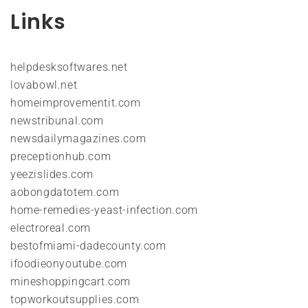
Links
helpdesksoftwares.net
lovabowl.net
homeimprovementit.com
newstribunal.com
newsdailymagazines.com
preceptionhub.com
yeezislides.com
aobongdatotem.com
home-remedies-yeast-infection.com
electroreal.com
bestofmiami-dadecounty.com
ifoodieonyoutube.com
mineshoppingcart.com
topworkoutsupplies.com