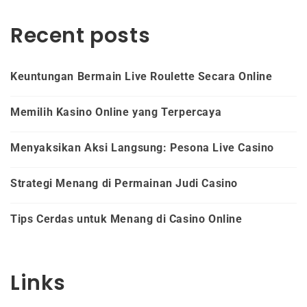
Recent posts
Keuntungan Bermain Live Roulette Secara Online
Memilih Kasino Online yang Terpercaya
Menyaksikan Aksi Langsung: Pesona Live Casino
Strategi Menang di Permainan Judi Casino
Tips Cerdas untuk Menang di Casino Online
Links