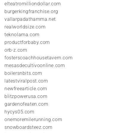
elteatromilliondollar.com
burgerkingfranchise.org
vallarpadathamma.net
realworldsize.com
teknolama.com
productforbaby.com
orb-z.com
fosterscoachhousetavern.com
mesasdecultivoonline.com
boilersnbits.com
latestviralpost.com
newfreearticle.com
blitzpowerusa.com
gardenofeaten.com
hycys05.com
onemoremilerunning.com
snowboardsteez.com