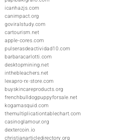
icanhazjs.com
canimpact.org
goviralstudy.com
cartourism.net
apple-cores.com
pulserasdeactividad10.com
barbaracarlotti.com
desktopmining.net
inthebleachers.net
lexapro-rx-store.com
buyskincareproducts.org
frenchbulldogpuppyforsale.net
kogamasquid.com
themultiplicationtablechart.com
casinoglamour.org
dextercoin.io
christianarticledirectory.org