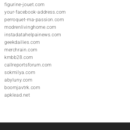
figurine-jouet.com
your-facebook-address.com
perroquet-ma-passion.com
modrenlivinghome.com
instadatahelpainews.com
geekdailies.com
merchrain.com
kmbb28.com
callreportsforum.com
sokmilya.com
abyluny.com
boomjavtrk.com
apklead.net