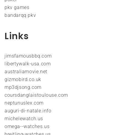
pkv games
bandarqq pkv
Links
jimsfamousbbq.com
libertywalk-usa.com
australiamovie.net
gizmobird.co.uk
mp3djsong.com
coursdanglaistoulouse.com
neptunuslex.com
auguri-di-natale.info
michelewatch.us
omega--watches.us
breitling-watches.us