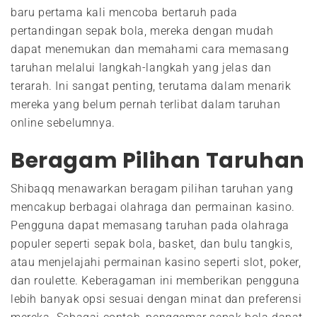
baru pertama kali mencoba bertaruh pada
pertandingan sepak bola, mereka dengan mudah
dapat menemukan dan memahami cara memasang
taruhan melalui langkah-langkah yang jelas dan
terarah. Ini sangat penting, terutama dalam menarik
mereka yang belum pernah terlibat dalam taruhan
online sebelumnya.
Beragam Pilihan Taruhan
Shibaqq menawarkan beragam pilihan taruhan yang
mencakup berbagai olahraga dan permainan kasino.
Pengguna dapat memasang taruhan pada olahraga
populer seperti sepak bola, basket, dan bulu tangkis,
atau menjelajahi permainan kasino seperti slot, poker,
dan roulette. Keberagaman ini memberikan pengguna
lebih banyak opsi sesuai dengan minat dan preferensi