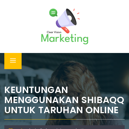
Skip
KUMPULAN DAFTAR SITUS
to
SLOT TERBAIK DENGAN SLOT
content
GACOR DEPOSIT PULSA
Temukan daftar situs slot terbaik yang menawarkan fitur
slot gacor dan kemudahan deposit pulsa untuk peluang
menang yang lebih besar.
Primary
Menu
KEUNTUNGAN
MENGGUNAKAN SHIBAQQ
UNTUK TARUHAN ONLINE