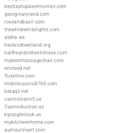
bestlaptopbestmonitor.com
georginaryland.com
roseandbasil.com
thewhitewhitelights.com
atdhe.ws
heckrodtwetland.org
halfheardinthestillness.com
mybestmassagechair.com
ericreed.net
fluxetine.com
mobilecasino8760.com
betqq3.net
casinoloans5.us
CasinoAuction.us
kipooglecouk.us
mykitchennhome.com
aumoulinvert.com