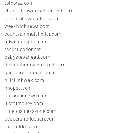
totowaz.com
charlestonwipesettlement.com
brandfollowmarket.com
weeklyjobnews.com
countyanimalshelter.com
adwebtagging.com
ranksuperior.net
babystepahead.com
destinationoverlooked.com
gamblingamount.com
hillclimbwax.com
hnopse.com
occasionnews.com
lustofmoney.com
timebusinesszone.com
peppers-reflection.com
tuneoflife.com