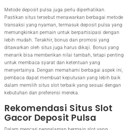
Metode deposit pulsa juga perlu diperhatikan.
Pastikan situs tersebut menawarkan berbagai metode
transaksi yang nyaman, termasuk deposit pulsa yang
memungkinkan pemain untuk berpartisipasi dengan
lebih mudah. Terakhir, bonus dan promosi yang
ditawarkan oleh situs juga harus dikaji. Bonus yang
menarik bisa memberikan nilai tambah, tetapi penting
untuk membaca syarat dan ketentuan yang
menyertainya. Dengan memahami berbagai aspek ini,
pembaca dapat membuat keputusan yang lebih baik
dalam memilih situs slot terbaik yang sesuai dengan
kebutuhan dan preferensi mereka.
Rekomendasi Situs Slot
Gacor Deposit Pulsa
Dalam mencari pengalaman bermain slot yang