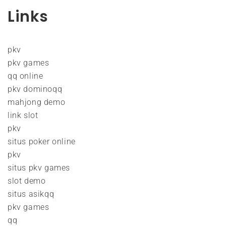
Links
pkv
pkv games
qq online
pkv dominoqq
mahjong demo
link slot
pkv
situs poker online
pkv
situs pkv games
slot demo
situs asikqq
pkv games
qq