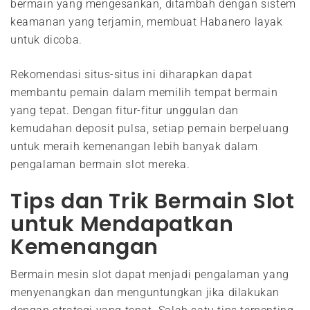
bermain yang mengesankan, ditambah dengan sistem
keamanan yang terjamin, membuat Habanero layak
untuk dicoba.
Rekomendasi situs-situs ini diharapkan dapat
membantu pemain dalam memilih tempat bermain
yang tepat. Dengan fitur-fitur unggulan dan
kemudahan deposit pulsa, setiap pemain berpeluang
untuk meraih kemenangan lebih banyak dalam
pengalaman bermain slot mereka.
Tips dan Trik Bermain Slot
untuk Mendapatkan
Kemenangan
Bermain mesin slot dapat menjadi pengalaman yang
menyenangkan dan menguntungkan jika dilakukan