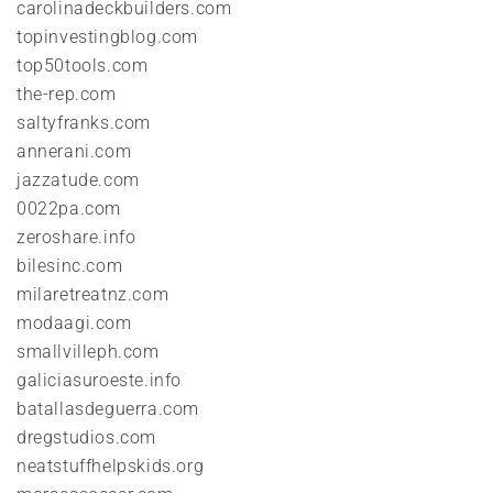
carolinadeckbuilders.com
topinvestingblog.com
top50tools.com
the-rep.com
saltyfranks.com
annerani.com
jazzatude.com
0022pa.com
zeroshare.info
bilesinc.com
milaretreatnz.com
modaagi.com
smallvilleph.com
galiciasuroeste.info
batallasdeguerra.com
dregstudios.com
neatstuffhelpskids.org