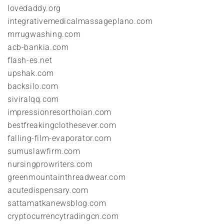
lovedaddy.org
integrativemedicalmassageplano.com
mrrugwashing.com
acb-bankia.com
flash-es.net
upshak.com
backsilo.com
siviralqq.com
impressionresorthoian.com
bestfreakingclothesever.com
falling-film-evaporator.com
sumuslawfirm.com
nursingprowriters.com
greenmountainthreadwear.com
acutedispensary.com
sattamatkanewsblog.com
cryptocurrencytradingcn.com