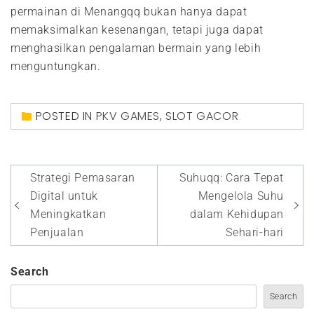
permainan di Menangqq bukan hanya dapat
memaksimalkan kesenangan, tetapi juga dapat
menghasilkan pengalaman bermain yang lebih
menguntungkan.
POSTED IN
PKV GAMES
,
SLOT GACOR
Post
Strategi Pemasaran
Suhuqq: Cara Tepat
navigation
Digital untuk
Mengelola Suhu
Meningkatkan
dalam Kehidupan
Penjualan
Sehari-hari
Search
Search