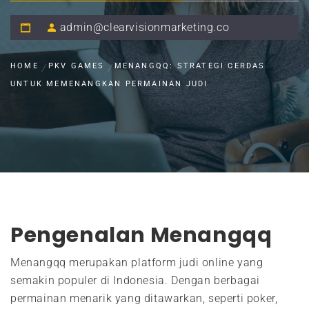
admin@clearvisionmarketing.co
HOME
PKV GAMES
MENANGQQ: STRATEGI CERDAS
UNTUK MEMENANGKAN PERMAINAN JUDI
Pengenalan Menangqq
Menangqq merupakan platform judi online yang
semakin populer di Indonesia. Dengan berbagai
permainan menarik yang ditawarkan, seperti poker,