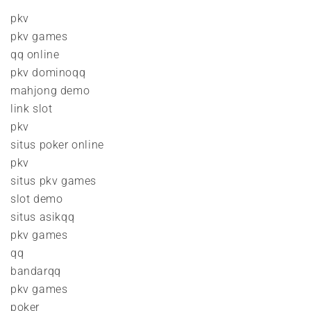
pkv
pkv games
qq online
pkv dominoqq
mahjong demo
link slot
pkv
situs poker online
pkv
situs pkv games
slot demo
situs asikqq
pkv games
qq
bandarqq
pkv games
poker