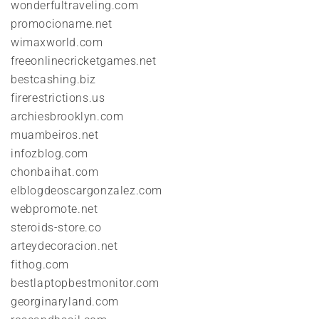
wonderfultraveling.com
promocioname.net
wimaxworld.com
freeonlinecricketgames.net
bestcashing.biz
firerestrictions.us
archiesbrooklyn.com
muambeiros.net
infozblog.com
chonbaihat.com
elblogdeoscargonzalez.com
webpromote.net
steroids-store.co
arteydecoracion.net
fithog.com
bestlaptopbestmonitor.com
georginaryland.com