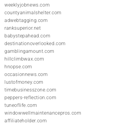
weeklyjobnews.com
countyanimalshelter.com
adwebtagging.com
ranksuperior.net
babystepahead.com
destinationoverlooked.com
gamblingamount.com
hillclimbwax.com
hnopse.com
occasionnews.com
lustofmoney.com
timebusinesszone.com
peppers-reflection.com
tuneoflife.com
windowwellmaintenancepros.com
affiliateholder.com