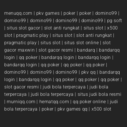
menuqq.com
|
pkv games
|
poker
|
poker
|
domino99
|
domino99
|
domino99
|
domino99
|
domino99
|
pg soft
|
situs slot gacor
|
slot anti rungkat
|
situs slot
|
x500
slot
|
pragmatic play
|
situs slot
|
slot anti rungkat
|
pragmatic play
|
situs slot
|
situs slot online
|
slot
gacor maxwin
|
slot gacor resmi
|
bandarq
|
bandarqq
login
|
qq poker
|
bandarqq login
|
bandarqq login
|
bandarqq login
|
qq poker
|
qq poker
|
qq poker
|
domino99
|
domino99
|
domino99
|
pkv qq
|
bandarqq
login
|
bandarqq login
|
qq poker
|
qq poker
|
qq poker
|
slot gacor resmi
|
judi bola terpercaya
|
judi bola
terpercaya
|
judi bola terpercaya
|
situs judi bola resmi
|
murniqq.com
|
hematqq.com
|
qq poker online
|
judi
bola terpercaya
|
poker
|
pkv games qq
|
x500 slot