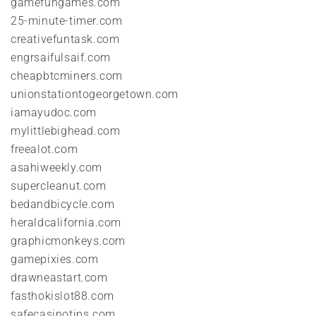
gamefungames.com
25-minute-timer.com
creativefuntask.com
engrsaifulsaif.com
cheapbtcminers.com
unionstationtogeorgetown.com
iamayudoc.com
mylittlebighead.com
freealot.com
asahiweekly.com
supercleanut.com
bedandbicycle.com
heraldcalifornia.com
graphicmonkeys.com
gamepixies.com
drawneastart.com
fasthokislot88.com
safecasinotips.com