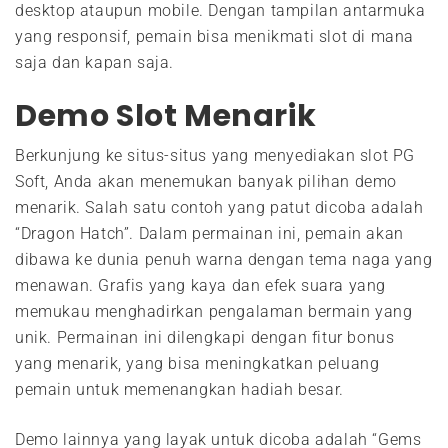
desktop ataupun mobile. Dengan tampilan antarmuka
yang responsif, pemain bisa menikmati slot di mana
saja dan kapan saja.
Demo Slot Menarik
Berkunjung ke situs-situs yang menyediakan slot PG
Soft, Anda akan menemukan banyak pilihan demo
menarik. Salah satu contoh yang patut dicoba adalah
“Dragon Hatch”. Dalam permainan ini, pemain akan
dibawa ke dunia penuh warna dengan tema naga yang
menawan. Grafis yang kaya dan efek suara yang
memukau menghadirkan pengalaman bermain yang
unik. Permainan ini dilengkapi dengan fitur bonus
yang menarik, yang bisa meningkatkan peluang
pemain untuk memenangkan hadiah besar.
Demo lainnya yang layak untuk dicoba adalah “Gems