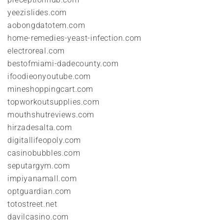
yeezislides.com
aobongdatotem.com
home-remedies-yeast-infection.com
electroreal.com
bestofmiami-dadecounty.com
ifoodieonyoutube.com
mineshoppingcart.com
topworkoutsupplies.com
mouthshutreviews.com
hirzadesalta.com
digitallifeopoly.com
casinobubbles.com
seputargym.com
impiyanamall.com
optguardian.com
totostreet.net
davilcasino.com