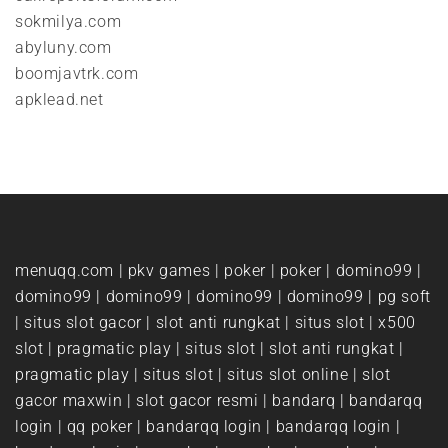
sokmilya.com
abyluny.com
boomjavtrk.com
apklead.net
menuqq.com
|
pkv games
|
poker
|
poker
|
domino99
|
domino99
|
domino99
|
domino99
|
domino99
|
pg soft
|
situs slot gacor
|
slot anti rungkat
|
situs slot
|
x500
slot
|
pragmatic play
|
situs slot
|
slot anti rungkat
|
pragmatic play
|
situs slot
|
situs slot online
|
slot
gacor maxwin
|
slot gacor resmi
|
bandarq
|
bandarqq
login
|
qq poker
|
bandarqq login
|
bandarqq login
|