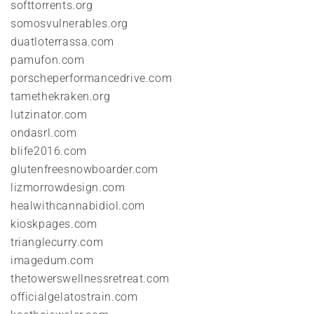
softtorrents.org
somosvulnerables.org
duatloterrassa.com
pamufon.com
porscheperformancedrive.com
tamethekraken.org
lutzinator.com
ondasrl.com
blife2016.com
glutenfreesnowboarder.com
lizmorrowdesign.com
healwithcannabidiol.com
kioskpages.com
trianglecurry.com
imagedum.com
thetowerswellnessretreat.com
officialgelatostrain.com