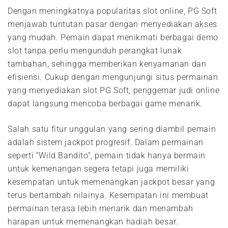
Dengan meningkatnya popularitas slot online, PG Soft
menjawab tuntutan pasar dengan menyediakan akses
yang mudah. Pemain dapat menikmati berbagai demo
slot tanpa perlu mengunduh perangkat lunak
tambahan, sehingga memberikan kenyamanan dan
efisiensi. Cukup dengan mengunjungi situs permainan
yang menyediakan slot PG Soft, penggemar judi online
dapat langsung mencoba berbagai game menarik.
Salah satu fitur unggulan yang sering diambil pemain
adalah sistem jackpot progresif. Dalam permainan
seperti “Wild Bandito”, pemain tidak hanya bermain
untuk kemenangan segera tetapi juga memiliki
kesempatan untuk memenangkan jackpot besar yang
terus bertambah nilainya. Kesempatan ini membuat
permainan terasa lebih menarik dan menambah
harapan untuk memenangkan hadiah besar.