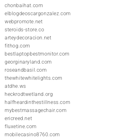
chonbaihat.com
elblogdeoscargonzalez.com
webpromote.net
steroids-store.co
arteydecoracion.net
fithog.com
bestlaptopbestmonitor.com
georginaryland.com
roseandbasil.com
thewhitewhitelights.com
atdhe.ws
heckrodtwetland.org
halfheardinthestillness.com
mybestmassagechair.com
ericreed.net
fluxetine.com
mobilecasino8760.com