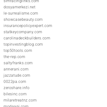
simracinglinks.com
dosyamerkezi.net
le-surrealisme.com
showcasebeauty.com
insurancepolicyexpert.com
statkeycompany.com
carolinadeckbuilders.com
topinvestingblog.com
top50tools.com
the-rep.com
saltyfranks.com
annerani.com
jazzatude.com
0022pa.com
zeroshare.info
bilesinc.com
milaretreatnz.com
modaagi.com