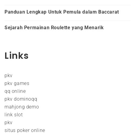
Panduan Lengkap Untuk Pemula dalam Baccarat
Sejarah Permainan Roulette yang Menarik
Links
pkv
pkv games
qq online
pkv dominoqq
mahjong demo
link slot
pkv
situs poker online