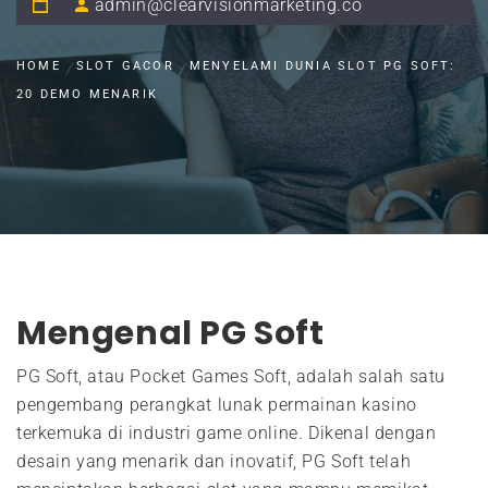
admin@clearvisionmarketing.co
HOME
SLOT GACOR
MENYELAMI DUNIA SLOT PG SOFT:
20 DEMO MENARIK
Mengenal PG Soft
PG Soft, atau Pocket Games Soft, adalah salah satu
pengembang perangkat lunak permainan kasino
terkemuka di industri game online. Dikenal dengan
desain yang menarik dan inovatif, PG Soft telah