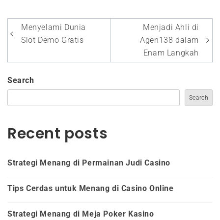
Post
Menyelami Dunia
Menjadi Ahli di
navigation
Slot Demo Gratis
Agen138 dalam
Enam Langkah
Search
Search
Recent posts
Strategi Menang di Permainan Judi Casino
Tips Cerdas untuk Menang di Casino Online
Strategi Menang di Meja Poker Kasino