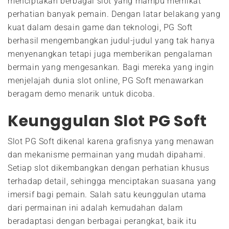
menciptakan berbagai slot yang mampu memikat
perhatian banyak pemain. Dengan latar belakang yang
kuat dalam desain game dan teknologi, PG Soft
berhasil mengembangkan judul-judul yang tak hanya
menyenangkan tetapi juga memberikan pengalaman
bermain yang mengesankan. Bagi mereka yang ingin
menjelajah dunia slot online, PG Soft menawarkan
beragam demo menarik untuk dicoba.
Keunggulan Slot PG Soft
Slot PG Soft dikenal karena grafisnya yang menawan
dan mekanisme permainan yang mudah dipahami.
Setiap slot dikembangkan dengan perhatian khusus
terhadap detail, sehingga menciptakan suasana yang
imersif bagi pemain. Salah satu keunggulan utama
dari permainan ini adalah kemudahan dalam
beradaptasi dengan berbagai perangkat, baik itu