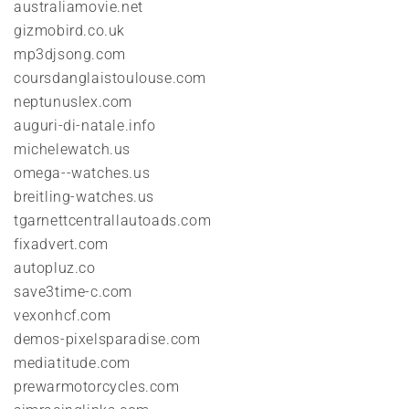
australiamovie.net
gizmobird.co.uk
mp3djsong.com
coursdanglaistoulouse.com
neptunuslex.com
auguri-di-natale.info
michelewatch.us
omega--watches.us
breitling-watches.us
tgarnettcentrallautoads.com
fixadvert.com
autopluz.co
save3time-c.com
vexonhcf.com
demos-pixelsparadise.com
mediatitude.com
prewarmotorcycles.com