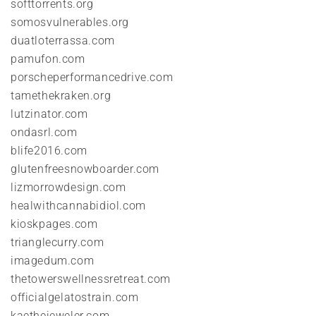
softtorrents.org
somosvulnerables.org
duatloterrassa.com
pamufon.com
porscheperformancedrive.com
tamethekraken.org
lutzinator.com
ondasrl.com
blife2016.com
glutenfreesnowboarder.com
lizmorrowdesign.com
healwithcannabidiol.com
kioskpages.com
trianglecurry.com
imagedum.com
thetowerswellnessretreat.com
officialgelatostrain.com
kaethejeweler.com