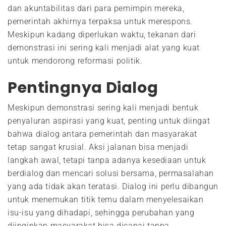
dan akuntabilitas dari para pemimpin mereka,
pemerintah akhirnya terpaksa untuk merespons.
Meskipun kadang diperlukan waktu, tekanan dari
demonstrasi ini sering kali menjadi alat yang kuat
untuk mendorong reformasi politik.
Pentingnya Dialog
Meskipun demonstrasi sering kali menjadi bentuk
penyaluran aspirasi yang kuat, penting untuk diingat
bahwa dialog antara pemerintah dan masyarakat
tetap sangat krusial. Aksi jalanan bisa menjadi
langkah awal, tetapi tanpa adanya kesediaan untuk
berdialog dan mencari solusi bersama, permasalahan
yang ada tidak akan teratasi. Dialog ini perlu dibangun
untuk menemukan titik temu dalam menyelesaikan
isu-isu yang dihadapi, sehingga perubahan yang
diinginkan masyarakat bisa dicapai tanpa