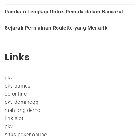
Panduan Lengkap Untuk Pemula dalam Baccarat
Sejarah Permainan Roulette yang Menarik
Links
pkv
pkv games
qq online
pkv dominoqq
mahjong demo
link slot
pkv
situs poker online