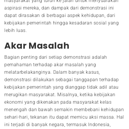
masyarakat yang turun ke jalan untuk menyuarakan
aspirasi mereka, dan dampak dari demonstrasi ini
dapat dirasakan di berbagai aspek kehidupan, dari
kebijakan pemerintah hingga kesadaran sosial yang
lebih luas.
Akar Masalah
Bagian penting dari setiap demonstrasi adalah
pemahaman terhadap akar masalah yang
melatarbelakanginya. Dalam banyak kasus,
demonstrasi dilakukan sebagai tanggapan terhadap
kebijakan pemerintah yang dianggap tidak adil atau
merugikan masyarakat. Misalnya, ketika kebijakan
ekonomi yang dikenakan pada masyarakat kelas
menengah dan bawah semakin membebani kehidupan
sehari-hari, tekanan itu dapat memicu aksi massa. Hal
ini terjadi di banyak negara, termasuk Indonesia,