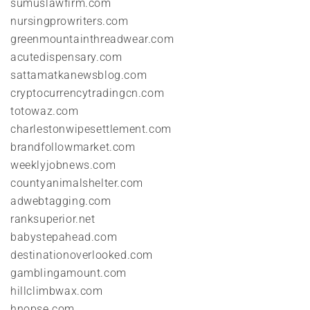
sumuslawfirm.com
nursingprowriters.com
greenmountainthreadwear.com
acutedispensary.com
sattamatkanewsblog.com
cryptocurrencytradingcn.com
totowaz.com
charlestonwipesettlement.com
brandfollowmarket.com
weeklyjobnews.com
countyanimalshelter.com
adwebtagging.com
ranksuperior.net
babystepahead.com
destinationoverlooked.com
gamblingamount.com
hillclimbwax.com
hnopse.com