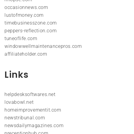
occasionnews.com
lustofmoney.com
timebusinesszone.com
peppers-reflection.com
tuneoflife.com
windowwellmaintenancepros.com
affiliateholder.com
Links
helpdesksoftwares.net
lovabowl.net
homeimprovementit.com
newstribunal.com
newsdailymagazines.com
preceptionhub.com