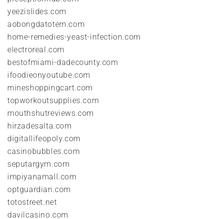
yeezislides.com
aobongdatotem.com
home-remedies-yeast-infection.com
electroreal.com
bestofmiami-dadecounty.com
ifoodieonyoutube.com
mineshoppingcart.com
topworkoutsupplies.com
mouthshutreviews.com
hirzadesalta.com
digitallifeopoly.com
casinobubbles.com
seputargym.com
impiyanamall.com
optguardian.com
totostreet.net
davilcasino.com