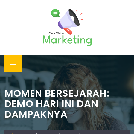
Skip
KUMPULAN DAFTAR SITUS
to
SLOT TERBAIK DENGAN SLOT
content
GACOR DEPOSIT PULSA
Temukan daftar situs slot terbaik yang menawarkan fitur
slot gacor dan kemudahan deposit pulsa untuk peluang
menang yang lebih besar.
Primary
Menu
MOMEN BERSEJARAH:
DEMO HARI INI DAN
DAMPAKNYA