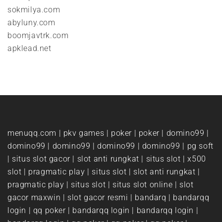
sokmilya.com
abyluny.com
boomjavtrk.com
apklead.net
menuqq.com
|
pkv games
|
poker
|
poker
|
domino99
|
domino99
|
domino99
|
domino99
|
domino99
|
pg soft
|
situs slot gacor
|
slot anti rungkat
|
situs slot
|
x500
slot
|
pragmatic play
|
situs slot
|
slot anti rungkat
|
pragmatic play
|
situs slot
|
situs slot online
|
slot
gacor maxwin
|
slot gacor resmi
|
bandarq
|
bandarqq
login
|
qq poker
|
bandarqq login
|
bandarqq login
|