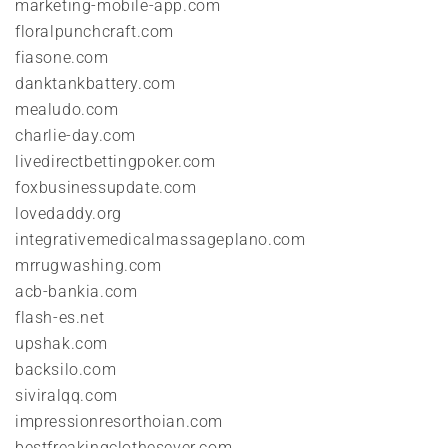
marketing-mobile-app.com
floralpunchcraft.com
fiasone.com
danktankbattery.com
mealudo.com
charlie-day.com
livedirectbettingpoker.com
foxbusinessupdate.com
lovedaddy.org
integrativemedicalmassageplano.com
mrrugwashing.com
acb-bankia.com
flash-es.net
upshak.com
backsilo.com
siviralqq.com
impressionresorthoian.com
bestfreakingclothesever.com