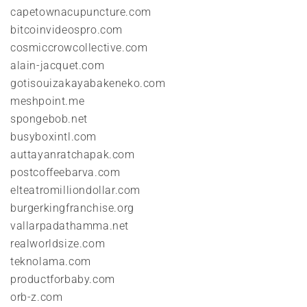
capetownacupuncture.com
bitcoinvideospro.com
cosmiccrowcollective.com
alain-jacquet.com
gotisouizakayabakeneko.com
meshpoint.me
spongebob.net
busyboxintl.com
auttayanratchapak.com
postcoffeebarva.com
elteatromilliondollar.com
burgerkingfranchise.org
vallarpadathamma.net
realworldsize.com
teknolama.com
productforbaby.com
orb-z.com