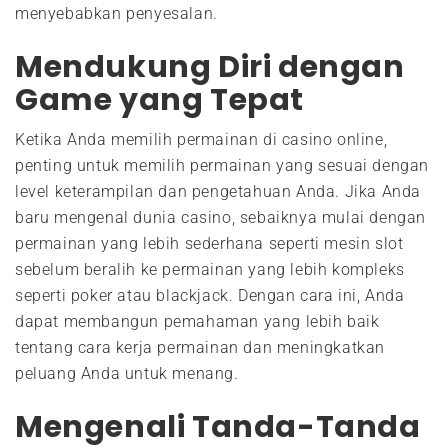
menyebabkan penyesalan.
Mendukung Diri dengan
Game yang Tepat
Ketika Anda memilih permainan di casino online,
penting untuk memilih permainan yang sesuai dengan
level keterampilan dan pengetahuan Anda. Jika Anda
baru mengenal dunia casino, sebaiknya mulai dengan
permainan yang lebih sederhana seperti mesin slot
sebelum beralih ke permainan yang lebih kompleks
seperti poker atau blackjack. Dengan cara ini, Anda
dapat membangun pemahaman yang lebih baik
tentang cara kerja permainan dan meningkatkan
peluang Anda untuk menang.
Mengenali Tanda-Tanda