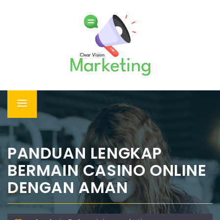
Skip
KUMPULAN DAFTAR SITUS
to
SLOT TERBAIK DENGAN SLOT
content
GACOR DEPOSIT PULSA
Temukan daftar situs slot terbaik yang menawarkan fitur
slot gacor dan kemudahan deposit pulsa untuk peluang
menang yang lebih besar.
Primary
Menu
PANDUAN LENGKAP
BERMAIN CASINO ONLINE
DENGAN AMAN