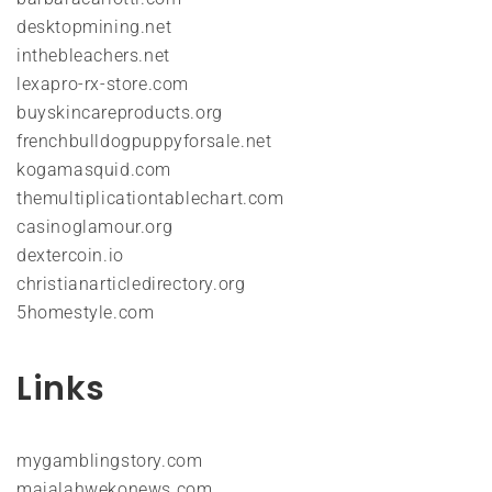
desktopmining.net
inthebleachers.net
lexapro-rx-store.com
buyskincareproducts.org
frenchbulldogpuppyforsale.net
kogamasquid.com
themultiplicationtablechart.com
casinoglamour.org
dextercoin.io
christianarticledirectory.org
5homestyle.com
Links
mygamblingstory.com
majalahwekonews.com