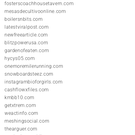
fosterscoachhousetavern.com
mesasdecultivoonline.com
boilersnbits.com
latestviralpost.com
newfreearticle.com
blitzpowerusa.com
gardenofeaten.com
hycys05.com
onemoremilerunning.com
snowboardsteez.com
instagrambioforgirls.com
cashflowxfiles.com
kmbb10.com
getxtrem.com
weactinfo.com
meshingsocial.com
thearguer.com