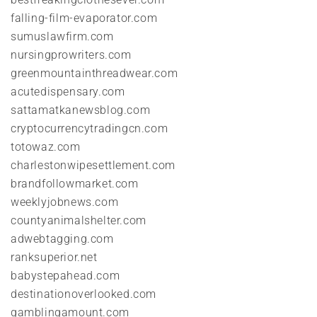
falling-film-evaporator.com
sumuslawfirm.com
nursingprowriters.com
greenmountainthreadwear.com
acutedispensary.com
sattamatkanewsblog.com
cryptocurrencytradingcn.com
totowaz.com
charlestonwipesettlement.com
brandfollowmarket.com
weeklyjobnews.com
countyanimalshelter.com
adwebtagging.com
ranksuperior.net
babystepahead.com
destinationoverlooked.com
gamblingamount.com