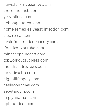
newsdailymagazines.com
preceptionhub.com
yeezislides.com
aobongdatotem.com
home-remedies-yeast-infection.com
electroreal.com
bestofmiami-dadecounty.com
ifoodieonyoutube.com
mineshoppingcart.com
topworkoutsupplies.com
mouthshutreviews.com
hirzadesalta.com
digitallifeopoly.com
casinobubbles.com
seputargym.com
impiyanamall.com
optguardian.com