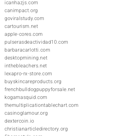
icanhazjs.com
canimpact.org
goviralstudy.com
cartourism.net
apple-cores.com
pulserasdeactividad10.com
barbaracarlotti.com
desktopmining.net
inthebleachers.net
lexapro-rx-store.com
buyskincareproducts.org
frenchbulldogpuppyforsale.net
kogamasquid.com
themultiplicationtablechart.com
casinoglamour.org
dextercoin.io
christianarticledirectory.org