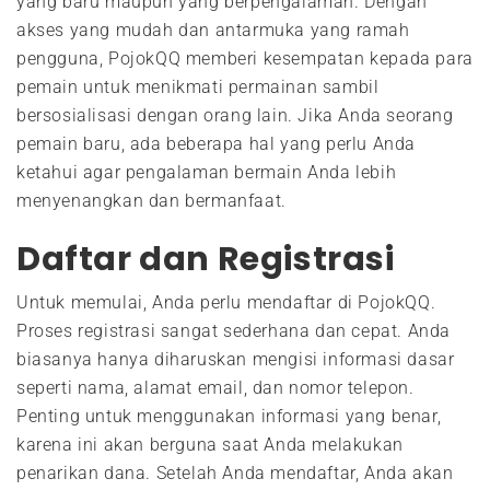
yang baru maupun yang berpengalaman. Dengan
akses yang mudah dan antarmuka yang ramah
pengguna, PojokQQ memberi kesempatan kepada para
pemain untuk menikmati permainan sambil
bersosialisasi dengan orang lain. Jika Anda seorang
pemain baru, ada beberapa hal yang perlu Anda
ketahui agar pengalaman bermain Anda lebih
menyenangkan dan bermanfaat.
Daftar dan Registrasi
Untuk memulai, Anda perlu mendaftar di PojokQQ.
Proses registrasi sangat sederhana dan cepat. Anda
biasanya hanya diharuskan mengisi informasi dasar
seperti nama, alamat email, dan nomor telepon.
Penting untuk menggunakan informasi yang benar,
karena ini akan berguna saat Anda melakukan
penarikan dana. Setelah Anda mendaftar, Anda akan