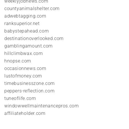
weeklyjobnews.com
countyanimalshelter.com
adwebtagging.com
ranksuperior.net
babystepahead.com
destinationoverlooked.com
gamblingamount.com
hillclimbwax.com
hnopse.com
occasionnews.com
lustofmoney.com
timebusinesszone.com
peppers-reflection.com
tuneoflife.com
windowwellmaintenancepros.com
affiliateholder.com