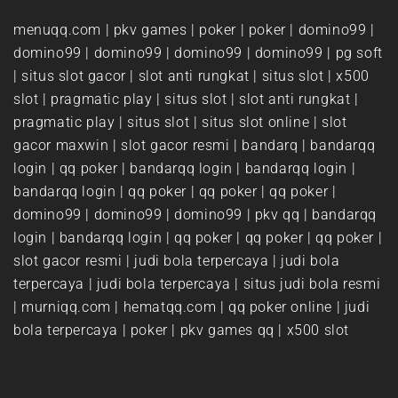
menuqq.com
|
pkv games
|
poker
|
poker
|
domino99
|
domino99
|
domino99
|
domino99
|
domino99
|
pg soft
|
situs slot gacor
|
slot anti rungkat
|
situs slot
|
x500
slot
|
pragmatic play
|
situs slot
|
slot anti rungkat
|
pragmatic play
|
situs slot
|
situs slot online
|
slot
gacor maxwin
|
slot gacor resmi
|
bandarq
|
bandarqq
login
|
qq poker
|
bandarqq login
|
bandarqq login
|
bandarqq login
|
qq poker
|
qq poker
|
qq poker
|
domino99
|
domino99
|
domino99
|
pkv qq
|
bandarqq
login
|
bandarqq login
|
qq poker
|
qq poker
|
qq poker
|
slot gacor resmi
|
judi bola terpercaya
|
judi bola
terpercaya
|
judi bola terpercaya
|
situs judi bola resmi
|
murniqq.com
|
hematqq.com
|
qq poker online
|
judi
bola terpercaya
|
poker
|
pkv games qq
|
x500 slot