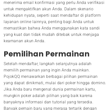
menerima email konfirmasi yang perlu Anda verifikasi
untuk mengaktifkan akun Anda. Dalam skenario
kehidupan nyata, seperti saat mendaftar di platform
layanan online lainnya, penting bagi Anda untuk
memastikan bahwa Anda menggunakan kata sandi
yang kuat dan tidak mudah ditebak untuk menjaga
keamanan akun Anda.
Pemilihan Permainan
Setelah mendaftar, langkah selanjutnya adalah
memilih permainan yang ingin Anda mainkan.
PojokQQ menawarkan berbagai pilihan permainan
yang dapat dinikmati, mulai dari poker hingga domino.
Jika Anda baru mengenal dunia permainan kartu,
mungkin poker adalah pilihan yang baik karena
banyaknya informasi dan tutorial yang tersedia.
Banyak pemain baru yang merasa tertarik dengan