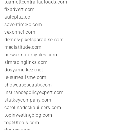
tgarnettcentrallautoads.com
fixadvert.com
autopluz.co
save3time-c.com
vexonhcf.com
demos-pixelsparadise.com
mediatitude.com
prewarmotorcycles.com
simracinglinks.com
dosyamerkezi.net
le-surrealisme.com
showcasebeauty.com
insurancepolicyexpert.com
statkeycompany.com
carolinadeckbuilders.com
topinvestingblog.com
top50tools.com