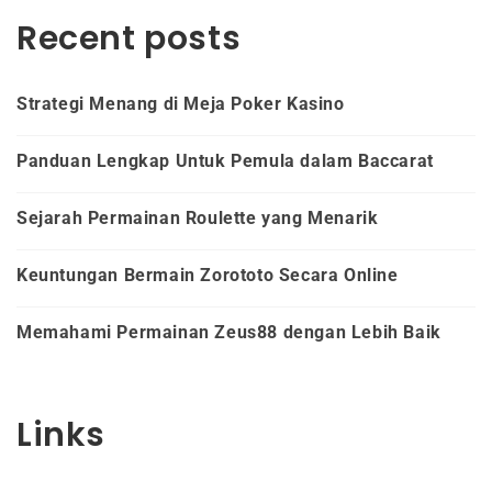
Recent posts
Strategi Menang di Meja Poker Kasino
Panduan Lengkap Untuk Pemula dalam Baccarat
Sejarah Permainan Roulette yang Menarik
Keuntungan Bermain Zorototo Secara Online
Memahami Permainan Zeus88 dengan Lebih Baik
Links