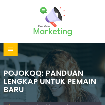
Skip
KUMPULAN DAFTAR SITUS
to
SLOT TERBAIK DENGAN SLOT
content
GACOR DEPOSIT PULSA
Temukan daftar situs slot terbaik yang menawarkan fitur
slot gacor dan kemudahan deposit pulsa untuk peluang
menang yang lebih besar.
Primary
Menu
POJOKQQ: PANDUAN
LENGKAP UNTUK PEMAIN
BARU