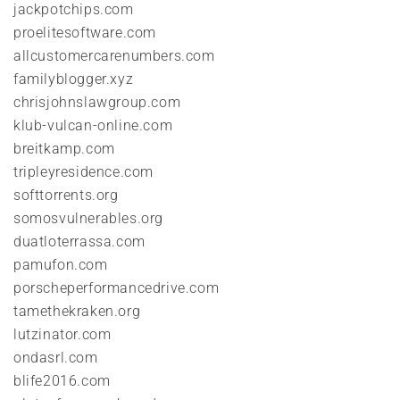
jackpotchips.com
proelitesoftware.com
allcustomercarenumbers.com
familyblogger.xyz
chrisjohnslawgroup.com
klub-vulcan-online.com
breitkamp.com
tripleyresidence.com
softtorrents.org
somosvulnerables.org
duatloterrassa.com
pamufon.com
porscheperformancedrive.com
tamethekraken.org
lutzinator.com
ondasrl.com
blife2016.com