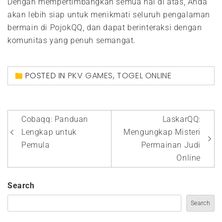
Dengan mempertimbangkan semua hal di atas, Anda
akan lebih siap untuk menikmati seluruh pengalaman
bermain di PojokQQ, dan dapat berinteraksi dengan
komunitas yang penuh semangat.
POSTED IN
PKV GAMES
,
TOGEL ONLINE
Post
Cobaqq: Panduan
LaskarQQ:
navigation
Lengkap untuk
Mengungkap Misteri
Pemula
Permainan Judi
Online
Search
Search