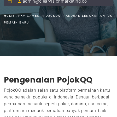
admin@clearvisionmarketing.co
HOME
PKV GAMES
POJOKQQ: PANDUAN LENGKAP UNTUK
PEMAIN BARU
Pengenalan PojokQQ
PojokQQ adalah salah satu platform permainan kartu
yang semakin populer di Indonesia. Dengan berbagai
permainan menarik seperti poker, domino, dan ceme,
platform ini menarik perhatian banyak pemain, baik