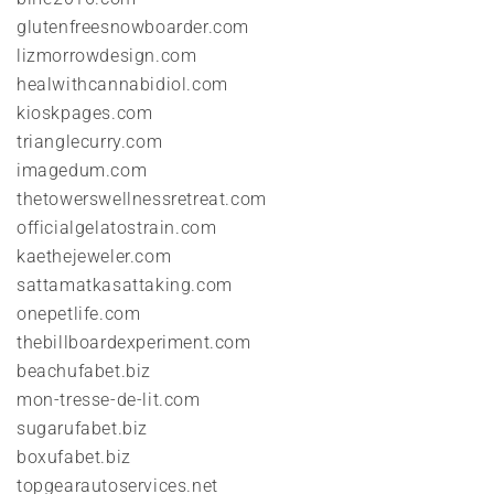
glutenfreesnowboarder.com
lizmorrowdesign.com
healwithcannabidiol.com
kioskpages.com
trianglecurry.com
imagedum.com
thetowerswellnessretreat.com
officialgelatostrain.com
kaethejeweler.com
sattamatkasattaking.com
onepetlife.com
thebillboardexperiment.com
beachufabet.biz
mon-tresse-de-lit.com
sugarufabet.biz
boxufabet.biz
topgearautoservices.net