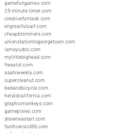
gamefungames.com
25-minute-timer.com
creativefuntask.com
engrsaifulsaif.com
cheapbtcminers.com
unionstationtogeorgetown.com
iamayudoc.com
mylittlebighead.com
freealot.com
asahiweekly.com
supercleanut.com
bedandbicycle.com
heraldcalifornia.com
graphicmonkeys.com
gamepixies.com
drawneastart.com
fasthokislot88.com