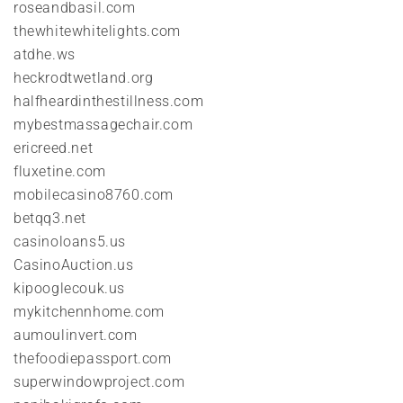
roseandbasil.com
thewhitewhitelights.com
atdhe.ws
heckrodtwetland.org
halfheardinthestillness.com
mybestmassagechair.com
ericreed.net
fluxetine.com
mobilecasino8760.com
betqq3.net
casinoloans5.us
CasinoAuction.us
kipooglecouk.us
mykitchennhome.com
aumoulinvert.com
thefoodiepassport.com
superwindowproject.com