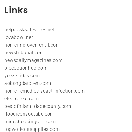
Links
helpdesksoftwares.net
lovabowl.net
homeimprovementit.com
newstribunal.com
newsdailymagazines.com
preceptionhub.com
yeezislides.com
aobongdatotem.com
home-remedies-yeast-infection.com
electroreal.com
bestofmiami-dadecounty.com
ifoodieonyoutube.com
mineshoppingcart.com
topworkoutsupplies.com