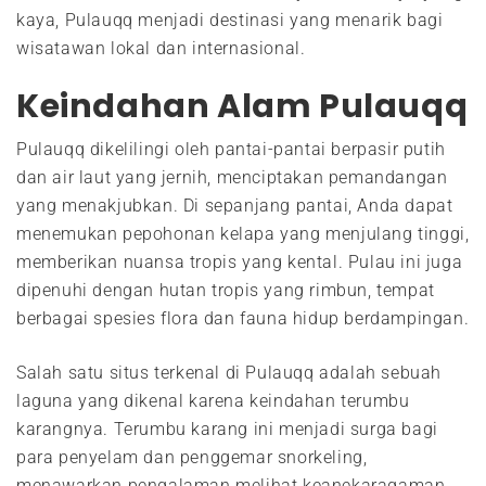
kaya, Pulauqq menjadi destinasi yang menarik bagi
wisatawan lokal dan internasional.
Keindahan Alam Pulauqq
Pulauqq dikelilingi oleh pantai-pantai berpasir putih
dan air laut yang jernih, menciptakan pemandangan
yang menakjubkan. Di sepanjang pantai, Anda dapat
menemukan pepohonan kelapa yang menjulang tinggi,
memberikan nuansa tropis yang kental. Pulau ini juga
dipenuhi dengan hutan tropis yang rimbun, tempat
berbagai spesies flora dan fauna hidup berdampingan.
Salah satu situs terkenal di Pulauqq adalah sebuah
laguna yang dikenal karena keindahan terumbu
karangnya. Terumbu karang ini menjadi surga bagi
para penyelam dan penggemar snorkeling,
menawarkan pengalaman melihat keanekaragaman