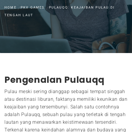
HOME
PKV GAMES
PULAUQQ: KEAJAIBAN PULAU DI
TENGAH LAUT
Pengenalan Pulauqq
Pulau meski sering dianggap sebagai tempat singgah
atau destinasi liburan, faktanya memiliki keunikan dan
keajaiban yang tersembunyi. Salah satu contohnya
adalah Pulauqq, sebuah pulau yang terletak di tengah
lautan yang menawarkan keistimewaan tersendiri.
Terkenal karena keindahan alamnya dan budaya yang