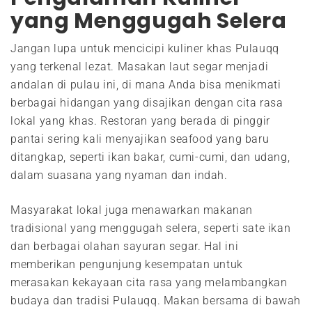
yang Menggugah Selera
Jangan lupa untuk mencicipi kuliner khas Pulauqq
yang terkenal lezat. Masakan laut segar menjadi
andalan di pulau ini, di mana Anda bisa menikmati
berbagai hidangan yang disajikan dengan cita rasa
lokal yang khas. Restoran yang berada di pinggir
pantai sering kali menyajikan seafood yang baru
ditangkap, seperti ikan bakar, cumi-cumi, dan udang,
dalam suasana yang nyaman dan indah.
Masyarakat lokal juga menawarkan makanan
tradisional yang menggugah selera, seperti sate ikan
dan berbagai olahan sayuran segar. Hal ini
memberikan pengunjung kesempatan untuk
merasakan kekayaan cita rasa yang melambangkan
budaya dan tradisi Pulauqq. Makan bersama di bawah