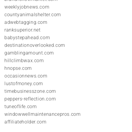
weeklyjobnews.com
countyanimalshelter.com
adwebtagging.com
ranksuperior.net
babystepahead.com
destinationoverlooked.com
gamblingamount.com
hillclimbwax.com
hnopse.com
occasionnews.com
lustofmoney.com
timebusinesszone.com
peppers-reflection.com
tuneoflife.com
windowwellmaintenancepros.com
affiliateholder.com