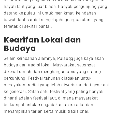
hayati laut yang luar biasa. Banyak pengunjung yang
datang ke pulau ini untuk menikmati keindahan
bawah laut sambil menjelajahi gua-gua alami yang
terletak di sekitar pantai.
Kearifan Lokal dan
Budaya
Selain keindahan alamnya, Pulauqq juga kaya akan
budaya dan tradisi lokal. Masyarakat setempat
dikenal ramah dan menghargai tamu yang datang
berkunjung. Festival tahunan diadakan untuk
merayakan tradisi yang telah diwariskan dari generasi
ke generasi. Salah satu festival yang paling banyak
dinanti adalah festival laut, di mana masyarakat
berkumpul untuk mengadakan acara adat dan
menampilkan tarian serta musik tradisional.