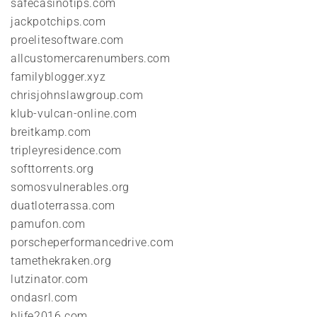
safecasinotips.com
jackpotchips.com
proelitesoftware.com
allcustomercarenumbers.com
familyblogger.xyz
chrisjohnslawgroup.com
klub-vulcan-online.com
breitkamp.com
tripleyresidence.com
softtorrents.org
somosvulnerables.org
duatloterrassa.com
pamufon.com
porscheperformancedrive.com
tamethekraken.org
lutzinator.com
ondasrl.com
blife2016.com