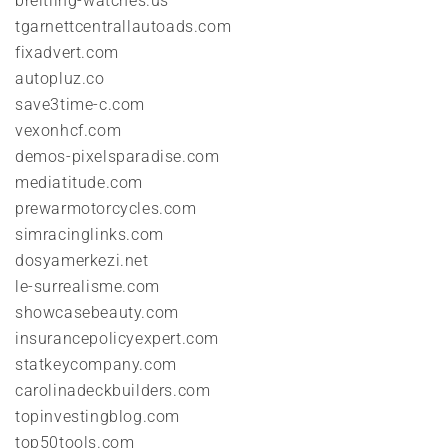
breitling-watches.us
tgarnettcentrallautoads.com
fixadvert.com
autopluz.co
save3time-c.com
vexonhcf.com
demos-pixelsparadise.com
mediatitude.com
prewarmotorcycles.com
simracinglinks.com
dosyamerkezi.net
le-surrealisme.com
showcasebeauty.com
insurancepolicyexpert.com
statkeycompany.com
carolinadeckbuilders.com
topinvestingblog.com
top50tools.com