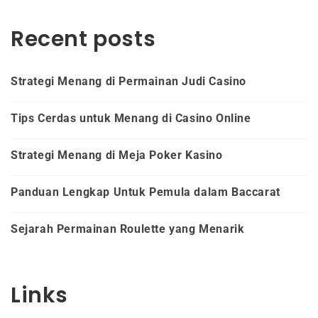
Recent posts
Strategi Menang di Permainan Judi Casino
Tips Cerdas untuk Menang di Casino Online
Strategi Menang di Meja Poker Kasino
Panduan Lengkap Untuk Pemula dalam Baccarat
Sejarah Permainan Roulette yang Menarik
Links