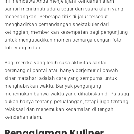
ini membawa Anda menjelajahi keindahan alam
sambil menikmati udara segar dan suara alam yang
menenangkan. Beberapa titik di jalur tersebut
menghadirkan pemandangan spektakuler dari
ketinggian, memberikan kesempatan bagi pengunjung
untuk mengabadikan momen berharga dengan foto-
foto yang indah.
Bagi mereka yang lebih suka aktivitas santai,
berenang di pantai atau hanya berjemur di bawah
sinar matahari adalah cara yang sempurna untuk
menghabiskan waktu. Banyak pengunjung
menemukan bahwa waktu yang dihabiskan di Pulauqq
bukan hanya tentang petualangan, tetapi juga tentang
relaksasi dan menemukan kedamaian di tengah
keindahan alam.
Pengalaman Kuliner