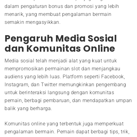
dalam pengaturan bonus dan promosi yang lebih
menarik, yang membuat pengalaman bermain
semakin mengasyikkan.
Pengaruh Media Sosial
dan Komunitas Online
Media sosial telah menjadi alat yang kuat untuk
mempromosikan permainan slot dan menjangkau
audiens yang lebih luas. Platform seperti Facebook,
Instagram, dan Twitter memungkinkan pengembang
untuk berinteraksi langsung dengan komunitas
pemain, berbagi pembaruan, dan mendapatkan umpan
balik yang berharga.
Komunitas online yang terbentuk juga memperkuat
pengalaman bermain. Pemain dapat berbagi tips, trik,