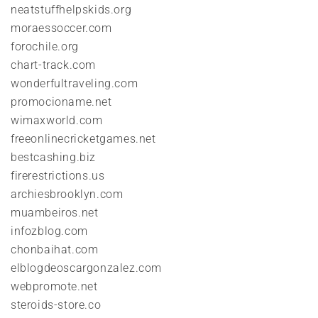
neatstuffhelpskids.org
moraessoccer.com
forochile.org
chart-track.com
wonderfultraveling.com
promocioname.net
wimaxworld.com
freeonlinecricketgames.net
bestcashing.biz
firerestrictions.us
archiesbrooklyn.com
muambeiros.net
infozblog.com
chonbaihat.com
elblogdeoscargonzalez.com
webpromote.net
steroids-store.co