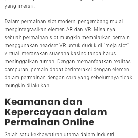
yang imersif.
Dalam permainan slot modern, pengembang mulai
mengintegrasikan elemen AR dan VR. Misalnya,
sebuah permainan slot mungkin membiarkan pemain
menggunakan headset VR untuk duduk di “meja slot”
virtual, merasakan suasana kasino tanpa harus
meninggalkan rumah. Dengan memanfaatkan realitas
campuran, pemain dapat berinteraksi dengan elemen
dalam permainan dengan cara yang sebelumnya tidak
mungkin dilakukan.
Keamanan dan
Kepercayaan dalam
Permainan Online
Salah satu kekhawatiran utama dalam industri