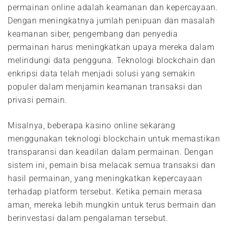
permainan online adalah keamanan dan kepercayaan.
Dengan meningkatnya jumlah penipuan dan masalah
keamanan siber, pengembang dan penyedia
permainan harus meningkatkan upaya mereka dalam
melindungi data pengguna. Teknologi blockchain dan
enkripsi data telah menjadi solusi yang semakin
populer dalam menjamin keamanan transaksi dan
privasi pemain.
Misalnya, beberapa kasino online sekarang
menggunakan teknologi blockchain untuk memastikan
transparansi dan keadilan dalam permainan. Dengan
sistem ini, pemain bisa melacak semua transaksi dan
hasil permainan, yang meningkatkan kepercayaan
terhadap platform tersebut. Ketika pemain merasa
aman, mereka lebih mungkin untuk terus bermain dan
berinvestasi dalam pengalaman tersebut.