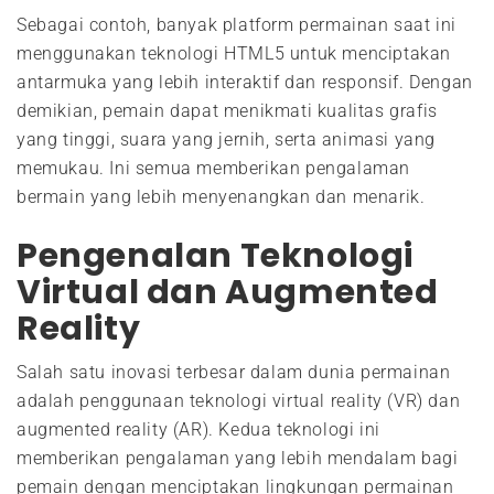
Sebagai contoh, banyak platform permainan saat ini
menggunakan teknologi HTML5 untuk menciptakan
antarmuka yang lebih interaktif dan responsif. Dengan
demikian, pemain dapat menikmati kualitas grafis
yang tinggi, suara yang jernih, serta animasi yang
memukau. Ini semua memberikan pengalaman
bermain yang lebih menyenangkan dan menarik.
Pengenalan Teknologi
Virtual dan Augmented
Reality
Salah satu inovasi terbesar dalam dunia permainan
adalah penggunaan teknologi virtual reality (VR) dan
augmented reality (AR). Kedua teknologi ini
memberikan pengalaman yang lebih mendalam bagi
pemain dengan menciptakan lingkungan permainan