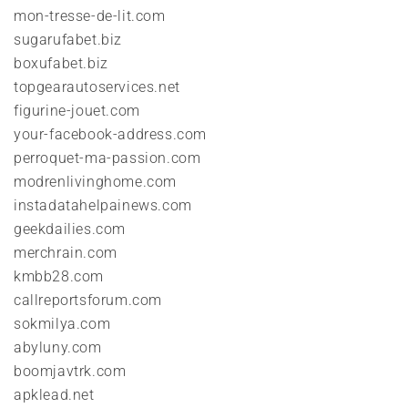
mon-tresse-de-lit.com
sugarufabet.biz
boxufabet.biz
topgearautoservices.net
figurine-jouet.com
your-facebook-address.com
perroquet-ma-passion.com
modrenlivinghome.com
instadatahelpainews.com
geekdailies.com
merchrain.com
kmbb28.com
callreportsforum.com
sokmilya.com
abyluny.com
boomjavtrk.com
apklead.net