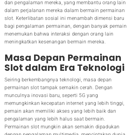
dan pengalaman mereka, yang membantu orang lain
dalam perjalanan mereka dalam bermain permainan
slot. Keterlibatan sosial ini menambah dimensi baru
bagi pengalaman permainan, dengan banyak pemain
menemukan bahwa interaksi dengan orang lain
meningkatkan kesenangan bermain mereka.
Masa Depan Permainan
Slot dalam Era Teknologi
Seiring berkembangnya teknologi, masa depan
permainan slot tampak semakin cerah. Dengan
munculnya inovasi baru, seperti 5G yang
memungkinkan kecepatan internet yang lebih tinggi,
pemain akan memiliki akses yang lebih baik dan
pengalaman yang lebih halus saat bermain.
Permainan slot mungkin akan semakin dipadukan
dengan pengalaman multimedia, menciptakan dunia