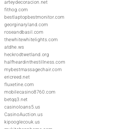
arteydecoracion.net
fithog.com
bestlaptopbestmonitor.com
georginaryland.com
roseandbasil.com
thewhitewhitelights.com
atdhe.ws
heckrodtwetland.org
halfheardinthestillness.com
mybestmassagechair.com
ericreed.net
fluxetine.com
mobilecasino8760.com
betqq3.net
casinoloans5.us
CasinoAuction.us
kipooglecouk.us