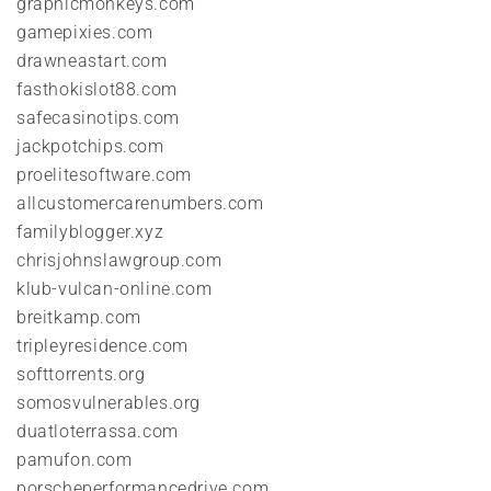
graphicmonkeys.com
gamepixies.com
drawneastart.com
fasthokislot88.com
safecasinotips.com
jackpotchips.com
proelitesoftware.com
allcustomercarenumbers.com
familyblogger.xyz
chrisjohnslawgroup.com
klub-vulcan-online.com
breitkamp.com
tripleyresidence.com
softtorrents.org
somosvulnerables.org
duatloterrassa.com
pamufon.com
porscheperformancedrive.com