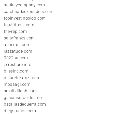
statkeycompany.com
carolinadeckbuilders.com
topinvestingblog.com
top50tools.com
the-rep.com
saltyfranks.com
annerani.com
jazzatude.com
0022pa.com
zeroshare.info
bilesinc.com
milaretreatnz.com
modaagi.com
smallvilleph.com
galiciasuroeste.info
batallasdeguerra.com
dregstudios.com