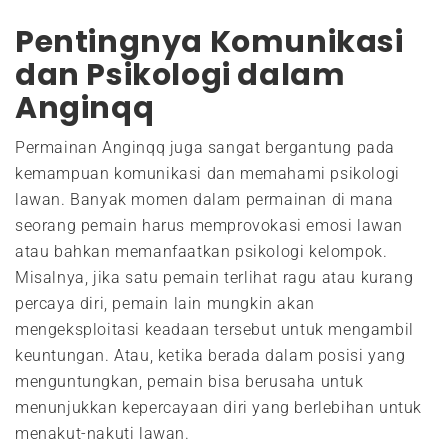
Pentingnya Komunikasi
dan Psikologi dalam
Anginqq
Permainan Anginqq juga sangat bergantung pada
kemampuan komunikasi dan memahami psikologi
lawan. Banyak momen dalam permainan di mana
seorang pemain harus memprovokasi emosi lawan
atau bahkan memanfaatkan psikologi kelompok.
Misalnya, jika satu pemain terlihat ragu atau kurang
percaya diri, pemain lain mungkin akan
mengeksploitasi keadaan tersebut untuk mengambil
keuntungan. Atau, ketika berada dalam posisi yang
menguntungkan, pemain bisa berusaha untuk
menunjukkan kepercayaan diri yang berlebihan untuk
menakut-nakuti lawan.