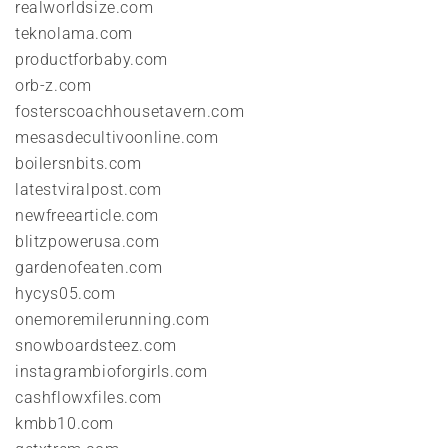
realworldsize.com
teknolama.com
productforbaby.com
orb-z.com
fosterscoachhousetavern.com
mesasdecultivoonline.com
boilersnbits.com
latestviralpost.com
newfreearticle.com
blitzpowerusa.com
gardenofeaten.com
hycys05.com
onemoremilerunning.com
snowboardsteez.com
instagrambioforgirls.com
cashflowxfiles.com
kmbb10.com