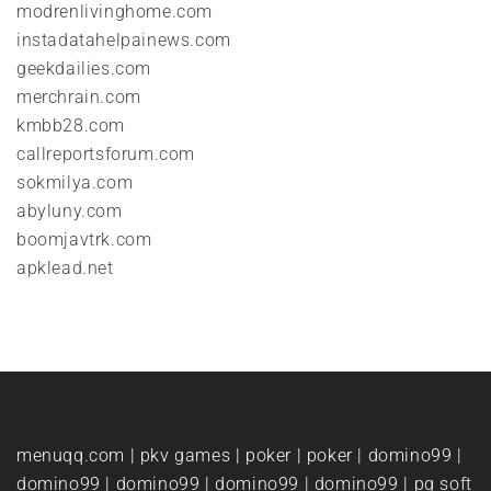
modrenlivinghome.com
instadatahelpainews.com
geekdailies.com
merchrain.com
kmbb28.com
callreportsforum.com
sokmilya.com
abyluny.com
boomjavtrk.com
apklead.net
menuqq.com
|
pkv games
|
poker
|
poker
|
domino99
|
domino99
|
domino99
|
domino99
|
domino99
|
pg soft