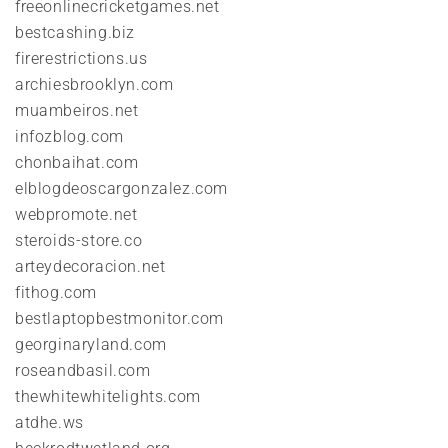
freeonlinecricketgames.net
bestcashing.biz
firerestrictions.us
archiesbrooklyn.com
muambeiros.net
infozblog.com
chonbaihat.com
elblogdeoscargonzalez.com
webpromote.net
steroids-store.co
arteydecoracion.net
fithog.com
bestlaptopbestmonitor.com
georginaryland.com
roseandbasil.com
thewhitewhitelights.com
atdhe.ws