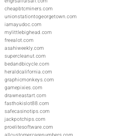
engrsaifulsaif.com
cheapbtcminers.com
unionstationtogeorgetown.com
iamayudoc.com
mylittlebighead.com
freealot.com
asahiweekly.com
supercleanut.com
bedandbicycle.com
heraldcalifornia.com
graphicmonkeys.com
gamepixies.com
drawneastart.com
fasthokislot88.com
safecasinotips.com
jackpotchips.com
proelitesoftware.com
allcustomercarenumbers.com