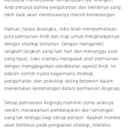
Andi percaya bahwa pengalaman dan tekniknya yang
lebih baik akan membawanya meraih kemenangan.
Namun, tanpa disangka, Joko telah memperhatikan
pola permainan Andi dan siap untuk menghadapinya
dengan strategi bertahan. Dengan mengambil
langkah-langkah yang hati-hati dan menunggu saat
yang tepat, Joko mampu mengubah arah permainan
dengan menggagalkan pendekatan agresif Andi. Ini
adalah contoh nyata bagaimana strategi,
pengamatan, dan psikologi saling berperan dalam
menentukan kemenangan dalam permainan Anginqq.
Setiap permainan Anginqq memiliki cerita uniknya
sendiri, menawarkan pembelajaran dan tantangan
yang tak terduga bagi setiap pemain. Apakah mereka
akan berfokus pada penguatan strategi, interaksi