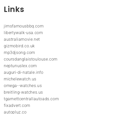
Links
jimsfamousbbq.com
libertywalk-usa.com
australiamovie.net
gizmobird.co.uk
mp3djsong.com
coursdanglaistoulouse.com
neptunuslex.com
auguri-di-natale.info
michelewatch.us
omega--watches.us
breitling-watches.us
tgarnettcentrallautoads.com
fixadvert.com
autopluz.co