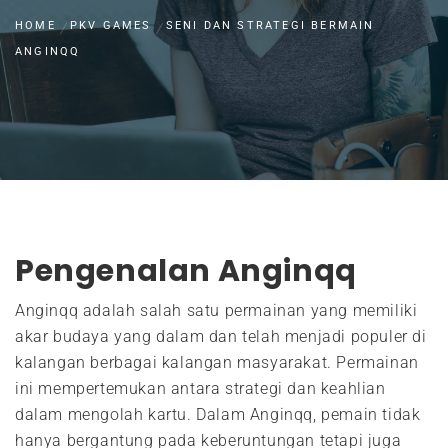
HOME
PKV GAMES
SENI DAN STRATEGI BERMAIN
ANGINQQ
Pengenalan Anginqq
Anginqq adalah salah satu permainan yang memiliki
akar budaya yang dalam dan telah menjadi populer di
kalangan berbagai kalangan masyarakat. Permainan
ini mempertemukan antara strategi dan keahlian
dalam mengolah kartu. Dalam Anginqq, pemain tidak
hanya bergantung pada keberuntungan tetapi juga