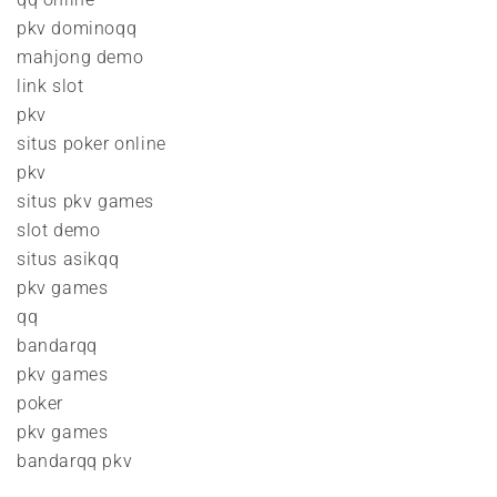
pkv dominoqq
mahjong demo
link slot
pkv
situs poker online
pkv
situs pkv games
slot demo
situs asikqq
pkv games
qq
bandarqq
pkv games
poker
pkv games
bandarqq pkv