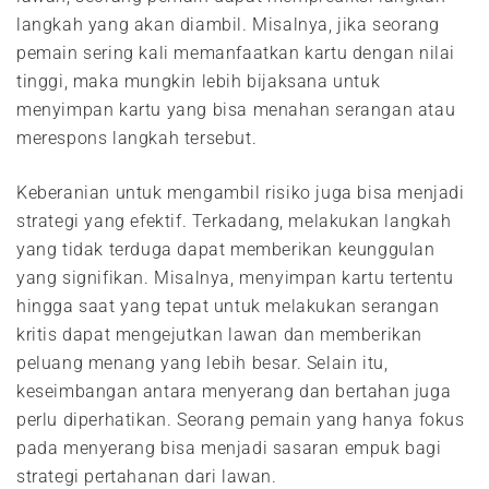
langkah yang akan diambil. Misalnya, jika seorang
pemain sering kali memanfaatkan kartu dengan nilai
tinggi, maka mungkin lebih bijaksana untuk
menyimpan kartu yang bisa menahan serangan atau
merespons langkah tersebut.
Keberanian untuk mengambil risiko juga bisa menjadi
strategi yang efektif. Terkadang, melakukan langkah
yang tidak terduga dapat memberikan keunggulan
yang signifikan. Misalnya, menyimpan kartu tertentu
hingga saat yang tepat untuk melakukan serangan
kritis dapat mengejutkan lawan dan memberikan
peluang menang yang lebih besar. Selain itu,
keseimbangan antara menyerang dan bertahan juga
perlu diperhatikan. Seorang pemain yang hanya fokus
pada menyerang bisa menjadi sasaran empuk bagi
strategi pertahanan dari lawan.