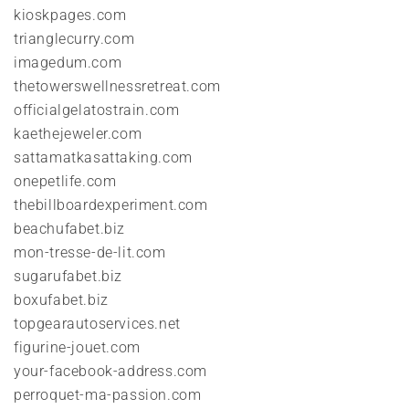
kioskpages.com
trianglecurry.com
imagedum.com
thetowerswellnessretreat.com
officialgelatostrain.com
kaethejeweler.com
sattamatkasattaking.com
onepetlife.com
thebillboardexperiment.com
beachufabet.biz
mon-tresse-de-lit.com
sugarufabet.biz
boxufabet.biz
topgearautoservices.net
figurine-jouet.com
your-facebook-address.com
perroquet-ma-passion.com