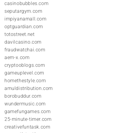
casinobubbles.com
seputargym.com
impiyanamall.com
optguardian.com
totostreet.net
davilcasino.com
fraudwatchai.com
aem-x.com
cryptooblogs.com
gameuplevel.com
homethestyle.com
amuldistribution.com
borobuddur.com
wundermusic.com
gamefungames.com
25-minute-timer.com
creativefuntask.com