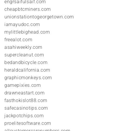
engrsaifulsaif.com
cheapbtcminers.com
unionstationtogeorgetown.com
iamayudoc.com
mylittlebighead.com
freealot.com
asahiweekly.com
supercleanut.com
bedandbicycle.com
heraldcalifornia.com
graphicmonkeys.com
gamepixies.com
drawneastart.com
fasthokislot88.com
safecasinotips.com
jackpotchips.com
proelitesoftware.com
allcustomercarenumbers.com