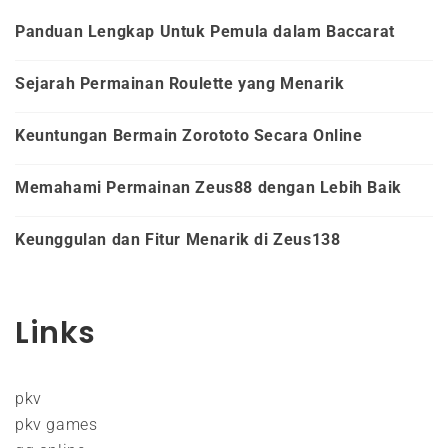
Panduan Lengkap Untuk Pemula dalam Baccarat
Sejarah Permainan Roulette yang Menarik
Keuntungan Bermain Zorototo Secara Online
Memahami Permainan Zeus88 dengan Lebih Baik
Keunggulan dan Fitur Menarik di Zeus138
Links
pkv
pkv games