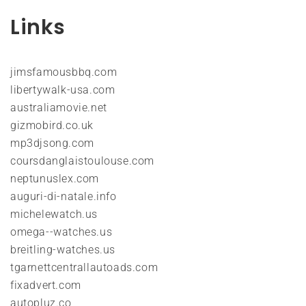
Links
jimsfamousbbq.com
libertywalk-usa.com
australiamovie.net
gizmobird.co.uk
mp3djsong.com
coursdanglaistoulouse.com
neptunuslex.com
auguri-di-natale.info
michelewatch.us
omega--watches.us
breitling-watches.us
tgarnettcentrallautoads.com
fixadvert.com
autopluz.co