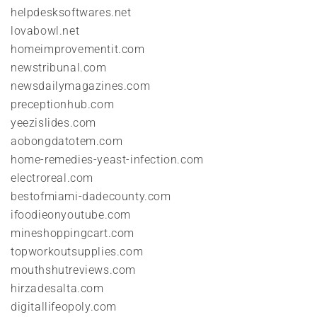
helpdesksoftwares.net
lovabowl.net
homeimprovementit.com
newstribunal.com
newsdailymagazines.com
preceptionhub.com
yeezislides.com
aobongdatotem.com
home-remedies-yeast-infection.com
electroreal.com
bestofmiami-dadecounty.com
ifoodieonyoutube.com
mineshoppingcart.com
topworkoutsupplies.com
mouthshutreviews.com
hirzadesalta.com
digitallifeopoly.com