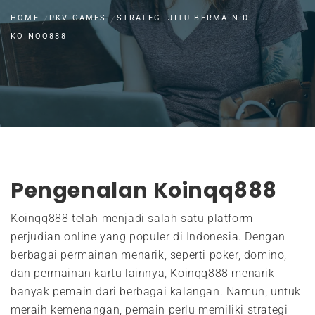
HOME
PKV GAMES
STRATEGI JITU BERMAIN DI
KOINQQ888
Pengenalan Koinqq888
Koinqq888 telah menjadi salah satu platform
perjudian online yang populer di Indonesia. Dengan
berbagai permainan menarik, seperti poker, domino,
dan permainan kartu lainnya, Koinqq888 menarik
banyak pemain dari berbagai kalangan. Namun, untuk
meraih kemenangan, pemain perlu memiliki strategi