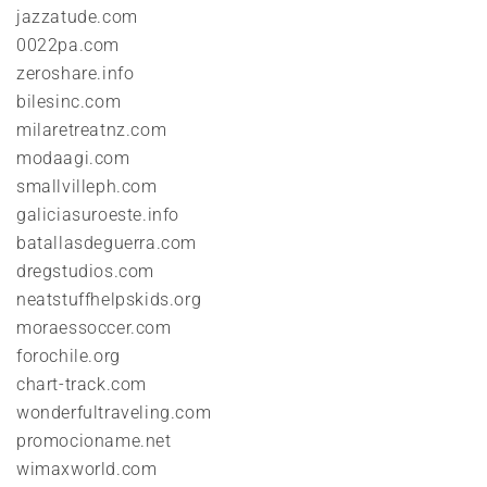
jazzatude.com
0022pa.com
zeroshare.info
bilesinc.com
milaretreatnz.com
modaagi.com
smallvilleph.com
galiciasuroeste.info
batallasdeguerra.com
dregstudios.com
neatstuffhelpskids.org
moraessoccer.com
forochile.org
chart-track.com
wonderfultraveling.com
promocioname.net
wimaxworld.com