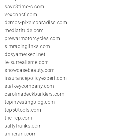
save3time-c.com
vexonhcf.com
demos-pixelsparadise.com
mediatitude.com
prewarmotorcycles.com
simracinglinks.com
dosyamerkezi.net
le-surrealisme.com
showcasebeauty.com
insurancepolicyexpert.com
statkeycompany.com
carolinadeckbuilders.com
topinvestingblog.com
top50tools.com
the-rep.com
saltyfranks.com
annerani.com