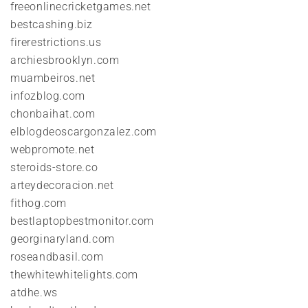
freeonlinecricketgames.net
bestcashing.biz
firerestrictions.us
archiesbrooklyn.com
muambeiros.net
infozblog.com
chonbaihat.com
elblogdeoscargonzalez.com
webpromote.net
steroids-store.co
arteydecoracion.net
fithog.com
bestlaptopbestmonitor.com
georginaryland.com
roseandbasil.com
thewhitewhitelights.com
atdhe.ws