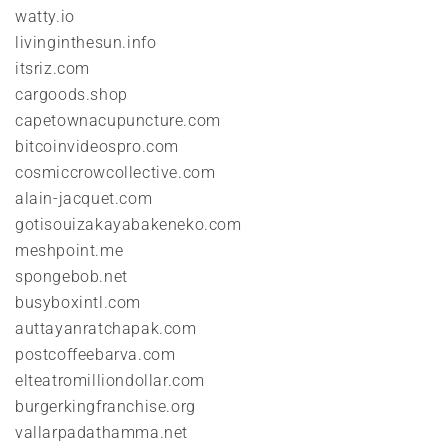
watty.io
livinginthesun.info
itsriz.com
cargoods.shop
capetownacupuncture.com
bitcoinvideospro.com
cosmiccrowcollective.com
alain-jacquet.com
gotisouizakayabakeneko.com
meshpoint.me
spongebob.net
busyboxintl.com
auttayanratchapak.com
postcoffeebarva.com
elteatromilliondollar.com
burgerkingfranchise.org
vallarpadathamma.net