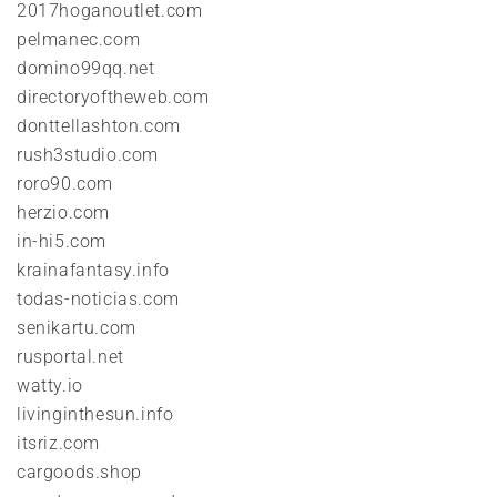
2017hoganoutlet.com
pelmanec.com
domino99qq.net
directoryoftheweb.com
donttellashton.com
rush3studio.com
roro90.com
herzio.com
in-hi5.com
krainafantasy.info
todas-noticias.com
senikartu.com
rusportal.net
watty.io
livinginthesun.info
itsriz.com
cargoods.shop