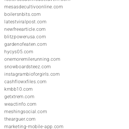
mesasdecultivoonline.com
boilersnbits.com
latestviralpost.com
newfreearticle.com
blitzpowerusa.com
gardenofeaten.com
hycys05.com
onemoremilerunning.com
snowboardsteez.com
instagrambioforgirls.com
cashflowxfiles.com
kmbb10.com
getxtrem.com
weactinfo.com
meshingsocial.com
thearguer.com
marketing-mobile-app.com