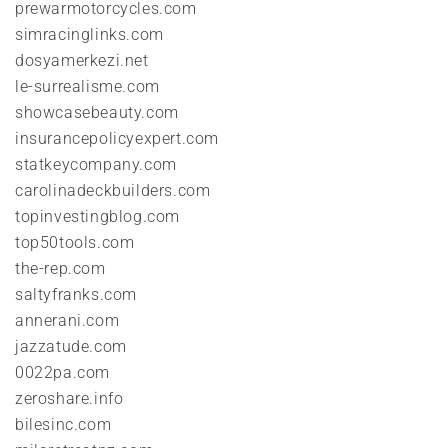
prewarmotorcycles.com
simracinglinks.com
dosyamerkezi.net
le-surrealisme.com
showcasebeauty.com
insurancepolicyexpert.com
statkeycompany.com
carolinadeckbuilders.com
topinvestingblog.com
top50tools.com
the-rep.com
saltyfranks.com
annerani.com
jazzatude.com
0022pa.com
zeroshare.info
bilesinc.com