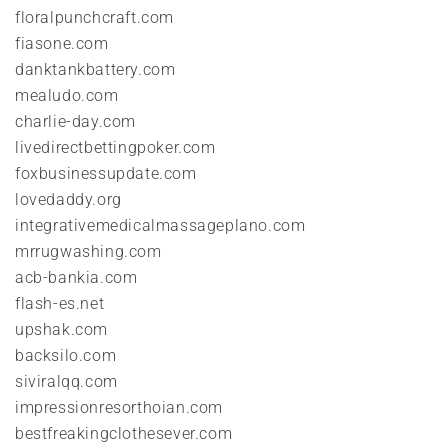
floralpunchcraft.com
fiasone.com
danktankbattery.com
mealudo.com
charlie-day.com
livedirectbettingpoker.com
foxbusinessupdate.com
lovedaddy.org
integrativemedicalmassageplano.com
mrrugwashing.com
acb-bankia.com
flash-es.net
upshak.com
backsilo.com
siviralqq.com
impressionresorthoian.com
bestfreakingclothesever.com