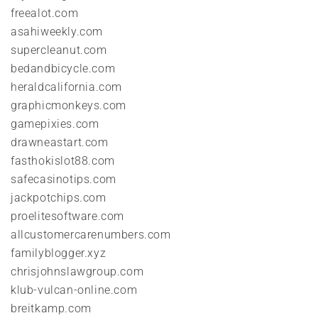
freealot.com
asahiweekly.com
supercleanut.com
bedandbicycle.com
heraldcalifornia.com
graphicmonkeys.com
gamepixies.com
drawneastart.com
fasthokislot88.com
safecasinotips.com
jackpotchips.com
proelitesoftware.com
allcustomercarenumbers.com
familyblogger.xyz
chrisjohnslawgroup.com
klub-vulcan-online.com
breitkamp.com