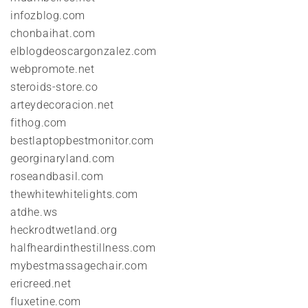
infozblog.com
chonbaihat.com
elblogdeoscargonzalez.com
webpromote.net
steroids-store.co
arteydecoracion.net
fithog.com
bestlaptopbestmonitor.com
georginaryland.com
roseandbasil.com
thewhitewhitelights.com
atdhe.ws
heckrodtwetland.org
halfheardinthestillness.com
mybestmassagechair.com
ericreed.net
fluxetine.com