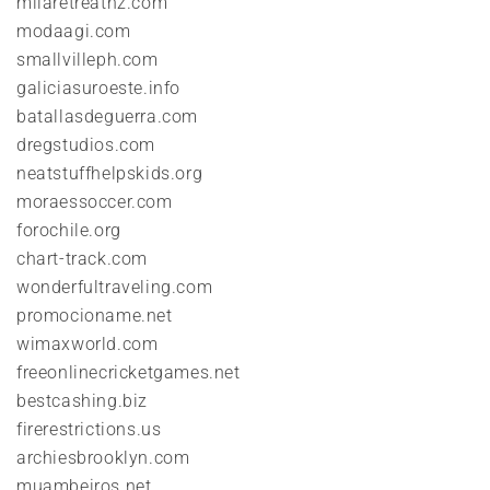
milaretreatnz.com
modaagi.com
smallvilleph.com
galiciasuroeste.info
batallasdeguerra.com
dregstudios.com
neatstuffhelpskids.org
moraessoccer.com
forochile.org
chart-track.com
wonderfultraveling.com
promocioname.net
wimaxworld.com
freeonlinecricketgames.net
bestcashing.biz
firerestrictions.us
archiesbrooklyn.com
muambeiros.net