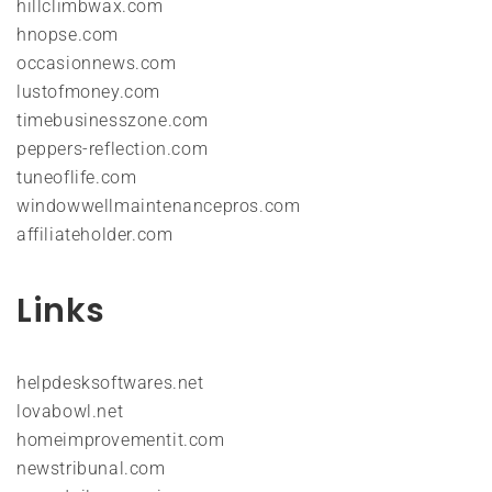
hillclimbwax.com
hnopse.com
occasionnews.com
lustofmoney.com
timebusinesszone.com
peppers-reflection.com
tuneoflife.com
windowwellmaintenancepros.com
affiliateholder.com
Links
helpdesksoftwares.net
lovabowl.net
homeimprovementit.com
newstribunal.com