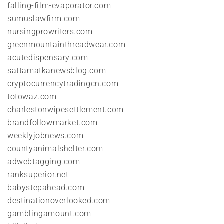
falling-film-evaporator.com
sumuslawfirm.com
nursingprowriters.com
greenmountainthreadwear.com
acutedispensary.com
sattamatkanewsblog.com
cryptocurrencytradingcn.com
totowaz.com
charlestonwipesettlement.com
brandfollowmarket.com
weeklyjobnews.com
countyanimalshelter.com
adwebtagging.com
ranksuperior.net
babystepahead.com
destinationoverlooked.com
gamblingamount.com