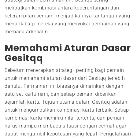
melibatkan kombinasi antara keberuntungan dan
keterampilan pemain, menjadikannya tantangan yang
menarik bagi mereka yang menyukai permainan yang
memacu adrenalin.
Memahami Aturan Dasar
Gesitqq
Sebelum menerapkan strategi, penting bagi pemain
untuk memahami aturan dasar dari Gesitqq terlebih
dahulu. Permainan ini biasanya dimainkan dengan
satu set kartu remi, dan setiap pemain diberikan
sejumlah kartu. Tujuan utama dalam Gesitqq adalah
untuk mengumpulkan kombinasi kartu terbaik. Setiap
kombinasi kartu memiliki nilai tertentu, dan pemain
harus mampu membaca situasi dengan cermat agar
dapat mengambil keputusan yang tepat. Pengetahuan