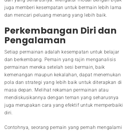
juga memberi kesempatan untuk bermain lebih lama
dan mencari peluang menang yang lebih baik.
Perkembangan Diri dan
Pengalaman
Setiap permainan adalah kesempatan untuk belajar
dan berkembang. Pemain yang rajin menganalisis
permainan mereka setelah sesi bermain, baik
kemenangan maupun kekalahan, dapat menemukan
pola dan strategi yang lebih baik untuk diterapkan di
masa depan. Melihat rekaman permainan atau
mendiskusikannya dengan teman yang seharusnya
juga merupakan cara yang efektif untuk memperbaiki
diri.
Contohnya, seorang pemain yang pernah mengalami