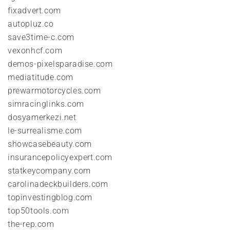
fixadvert.com
autopluz.co
save3time-c.com
vexonhcf.com
demos-pixelsparadise.com
mediatitude.com
prewarmotorcycles.com
simracinglinks.com
dosyamerkezi.net
le-surrealisme.com
showcasebeauty.com
insurancepolicyexpert.com
statkeycompany.com
carolinadeckbuilders.com
topinvestingblog.com
top50tools.com
the-rep.com