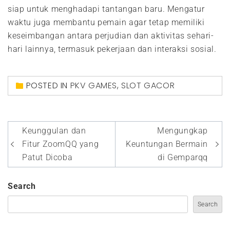
siap untuk menghadapi tantangan baru. Mengatur
waktu juga membantu pemain agar tetap memiliki
keseimbangan antara perjudian dan aktivitas sehari-
hari lainnya, termasuk pekerjaan dan interaksi sosial.
POSTED IN
PKV GAMES
,
SLOT GACOR
Post
Keunggulan dan
Mengungkap
navigation
Fitur ZoomQQ yang
Keuntungan Bermain
Patut Dicoba
di Gemparqq
Search
Search