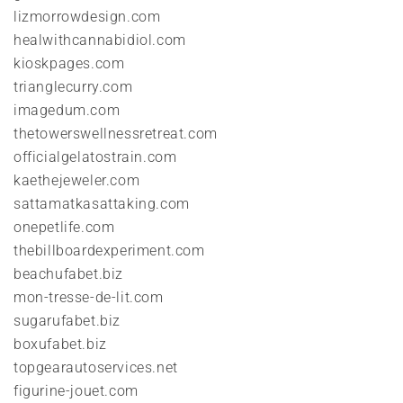
lizmorrowdesign.com
healwithcannabidiol.com
kioskpages.com
trianglecurry.com
imagedum.com
thetowerswellnessretreat.com
officialgelatostrain.com
kaethejeweler.com
sattamatkasattaking.com
onepetlife.com
thebillboardexperiment.com
beachufabet.biz
mon-tresse-de-lit.com
sugarufabet.biz
boxufabet.biz
topgearautoservices.net
figurine-jouet.com