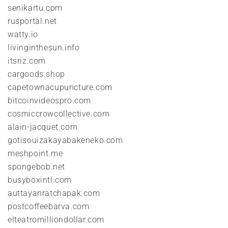
senikartu.com
rusportal.net
watty.io
livinginthesun.info
itsriz.com
cargoods.shop
capetownacupuncture.com
bitcoinvideospro.com
cosmiccrowcollective.com
alain-jacquet.com
gotisouizakayabakeneko.com
meshpoint.me
spongebob.net
busyboxintl.com
auttayanratchapak.com
postcoffeebarva.com
elteatromilliondollar.com