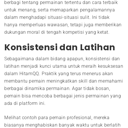
berbagi tentang permainan tertentu dan cara terbaik
untuk menang, serta memaparkan pengalamannya
dalam menghadapi situasi-situasi sulit. Ini tidak
hanya memperluas wawasan, tetapi juga memberikan
dukungan moral di tengah kompetisi yang ketat.
Konsistensi dan Latihan
Sebagaimana dalam bidang apapun, konsistensi dan
latihan menjadi kunci utama untuk meraih kesuksesan
dalam HitamQQ. Praktik yang terus menerus akan
membantu pemain meningkatkan skill dan memahami
berbagai dinamika permainan. Agar tidak bosan,
pemain bisa mencoba berbagai jenis permainan yang
ada di platform ini.
Melihat contoh para pemain profesional, mereka
biasanya menghabiskan banyak waktu untuk berlatih