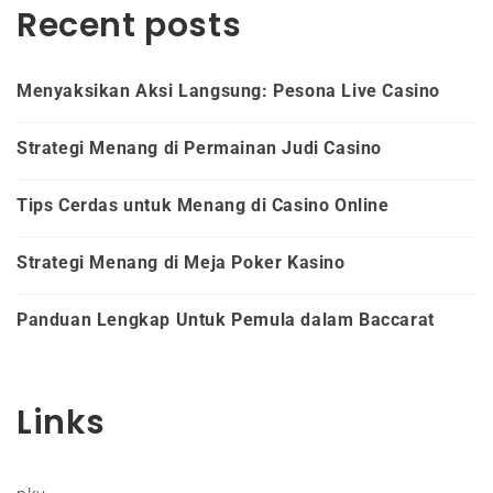
Recent posts
Menyaksikan Aksi Langsung: Pesona Live Casino
Strategi Menang di Permainan Judi Casino
Tips Cerdas untuk Menang di Casino Online
Strategi Menang di Meja Poker Kasino
Panduan Lengkap Untuk Pemula dalam Baccarat
Links