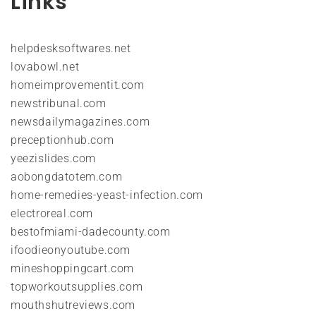
Links
helpdesksoftwares.net
lovabowl.net
homeimprovementit.com
newstribunal.com
newsdailymagazines.com
preceptionhub.com
yeezislides.com
aobongdatotem.com
home-remedies-yeast-infection.com
electroreal.com
bestofmiami-dadecounty.com
ifoodieonyoutube.com
mineshoppingcart.com
topworkoutsupplies.com
mouthshutreviews.com