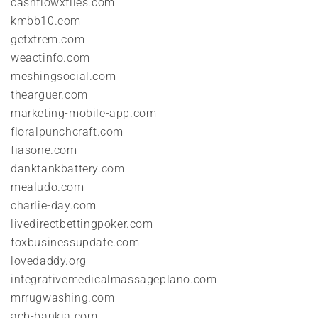
cashflowxfiles.com
kmbb10.com
getxtrem.com
weactinfo.com
meshingsocial.com
thearguer.com
marketing-mobile-app.com
floralpunchcraft.com
fiasone.com
danktankbattery.com
mealudo.com
charlie-day.com
livedirectbettingpoker.com
foxbusinessupdate.com
lovedaddy.org
integrativemedicalmassageplano.com
mrrugwashing.com
acb-bankia.com