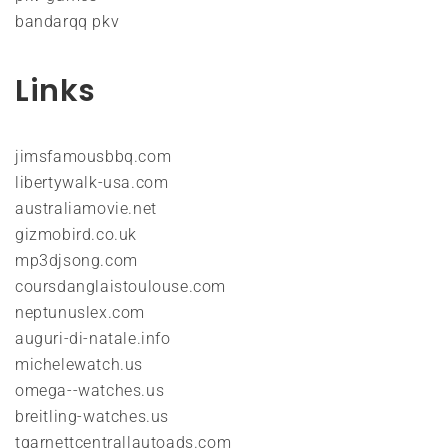
bandarqq pkv
Links
jimsfamousbbq.com
libertywalk-usa.com
australiamovie.net
gizmobird.co.uk
mp3djsong.com
coursdanglaistoulouse.com
neptunuslex.com
auguri-di-natale.info
michelewatch.us
omega--watches.us
breitling-watches.us
tgarnettcentrallautoads.com