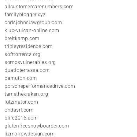
allcustomercarenumbers.com
familyblogger.xyz
chrisjohnslawgroup.com
klub-vulcan-online.com
breitkamp.com
tripleyresidence.com
softtorrents.org
somosvulnerables.org
duatloterrassa.com
pamufon.com
porscheperformancedrive.com
tamethekraken.org
lutzinator.com
ondasrl.com
blife2016.com
glutenfreesnowboarder.com
lizmorrowdesign.com