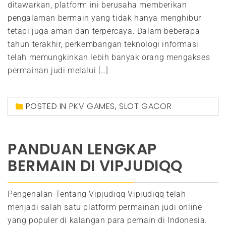
ditawarkan, platform ini berusaha memberikan
pengalaman bermain yang tidak hanya menghibur
tetapi juga aman dan terpercaya. Dalam beberapa
tahun terakhir, perkembangan teknologi informasi
telah memungkinkan lebih banyak orang mengakses
permainan judi melalui […]
POSTED IN
PKV GAMES
,
SLOT GACOR
PANDUAN LENGKAP
BERMAIN DI VIPJUDIQQ
Pengenalan Tentang Vipjudiqq Vipjudiqq telah
menjadi salah satu platform permainan judi online
yang populer di kalangan para pemain di Indonesia.