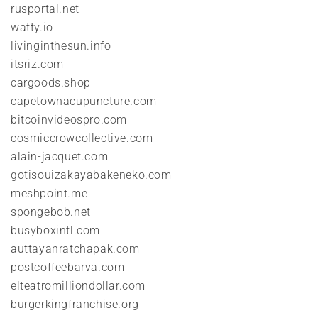
rusportal.net
watty.io
livinginthesun.info
itsriz.com
cargoods.shop
capetownacupuncture.com
bitcoinvideospro.com
cosmiccrowcollective.com
alain-jacquet.com
gotisouizakayabakeneko.com
meshpoint.me
spongebob.net
busyboxintl.com
auttayanratchapak.com
postcoffeebarva.com
elteatromilliondollar.com
burgerkingfranchise.org