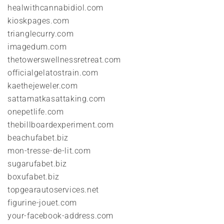
healwithcannabidiol.com
kioskpages.com
trianglecurry.com
imagedum.com
thetowerswellnessretreat.com
officialgelatostrain.com
kaethejeweler.com
sattamatkasattaking.com
onepetlife.com
thebillboardexperiment.com
beachufabet.biz
mon-tresse-de-lit.com
sugarufabet.biz
boxufabet.biz
topgearautoservices.net
figurine-jouet.com
your-facebook-address.com