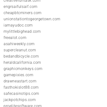
creativefuntask.com
engrsaifulsaif.com
cheapbtcminers.com
unionstationtogeorgetown.com
iamayudoc.com
mylittlebighead.com
freealot.com
asahiweekly.com
supercleanut.com
bedandbicycle.com
heraldcalifornia.com
graphicmonkeys.com
gamepixies.com
drawneastart.com
fasthokislot88.com
safecasinotips.com
jackpotchips.com
proelitesoftware.com