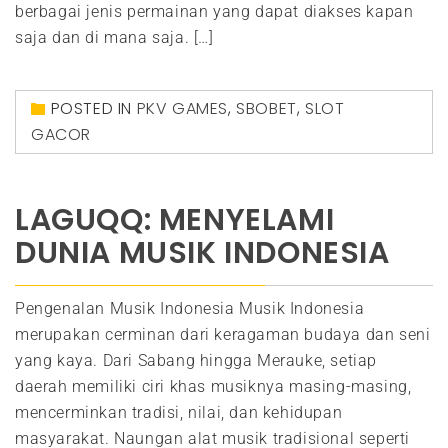
berbagai jenis permainan yang dapat diakses kapan
saja dan di mana saja. […]
POSTED IN
PKV GAMES
,
SBOBET
,
SLOT
GACOR
LAGUQQ: MENYELAMI
DUNIA MUSIK INDONESIA
Pengenalan Musik Indonesia Musik Indonesia
merupakan cerminan dari keragaman budaya dan seni
yang kaya. Dari Sabang hingga Merauke, setiap
daerah memiliki ciri khas musiknya masing-masing,
mencerminkan tradisi, nilai, dan kehidupan
masyarakat. Naungan alat musik tradisional seperti