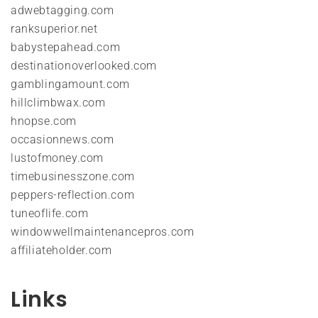
adwebtagging.com
ranksuperior.net
babystepahead.com
destinationoverlooked.com
gamblingamount.com
hillclimbwax.com
hnopse.com
occasionnews.com
lustofmoney.com
timebusinesszone.com
peppers-reflection.com
tuneoflife.com
windowwellmaintenancepros.com
affiliateholder.com
Links