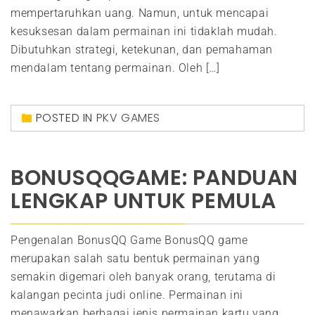
mempertaruhkan uang. Namun, untuk mencapai
kesuksesan dalam permainan ini tidaklah mudah.
Dibutuhkan strategi, ketekunan, dan pemahaman
mendalam tentang permainan. Oleh […]
POSTED IN
PKV GAMES
BONUSQQGAME: PANDUAN
LENGKAP UNTUK PEMULA
Pengenalan BonusQQ Game BonusQQ game
merupakan salah satu bentuk permainan yang
semakin digemari oleh banyak orang, terutama di
kalangan pecinta judi online. Permainan ini
menawarkan berbagai jenis permainan kartu yang