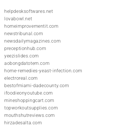
helpdesksoftwares.net
lovabowl.net
homeimprovementit.com
newstribunal.com
newsdailymagazines.com
preceptionhub.com
yeezislides.com
aobongdatotem.com
home-remedies-yeast-infection.com
electroreal.com
bestofmiami-dadecounty.com
ifoodieonyoutube.com
mineshoppingcart.com
topworkoutsupplies.com
mouthshutreviews.com
hirzadesalta.com