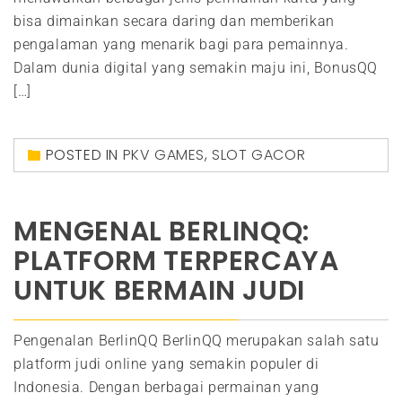
bisa dimainkan secara daring dan memberikan
pengalaman yang menarik bagi para pemainnya.
Dalam dunia digital yang semakin maju ini, BonusQQ
[…]
POSTED IN
PKV GAMES
,
SLOT GACOR
MENGENAL BERLINQQ:
PLATFORM TERPERCAYA
UNTUK BERMAIN JUDI
Pengenalan BerlinQQ BerlinQQ merupakan salah satu
platform judi online yang semakin populer di
Indonesia. Dengan berbagai permainan yang