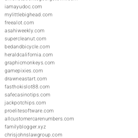
iamayudoc.com
mylittlebighead.com
freealot.com
asahiweekly.com
supercleanut.com
bedandbicycle.com
heraldcalifornia.com
graphicmonkeys.com
gamepixies.com
drawneastart.com
fasthokislot88.com
safecasinotips.com
jackpotchips.com
proelitesoftware.com
allcustomercarenumbers.com
familyblogger.xyz
chrisjohnslawgroup.com