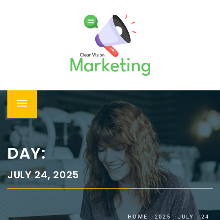
Skip
KUMPULAN DAFTAR SITUS
to
SLOT TERBAIK DENGAN SLOT
content
GACOR DEPOSIT PULSA
Temukan daftar situs slot terbaik yang menawarkan fitur
slot gacor dan kemudahan deposit pulsa untuk peluang
menang yang lebih besar.
Primary
Menu
DAY:
JULY 24, 2025
HOME
2025
JULY
24