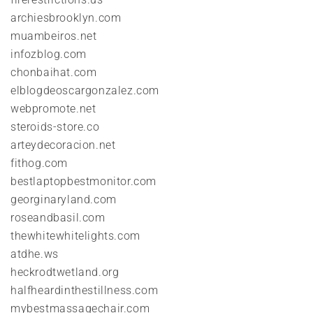
archiesbrooklyn.com
muambeiros.net
infozblog.com
chonbaihat.com
elblogdeoscargonzalez.com
webpromote.net
steroids-store.co
arteydecoracion.net
fithog.com
bestlaptopbestmonitor.com
georginaryland.com
roseandbasil.com
thewhitewhitelights.com
atdhe.ws
heckrodtwetland.org
halfheardinthestillness.com
mybestmassagechair.com