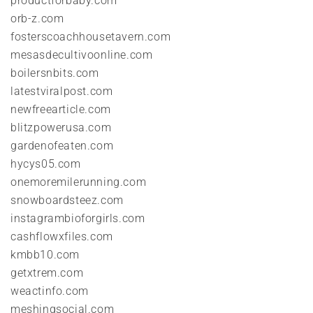
productforbaby.com
orb-z.com
fosterscoachhousetavern.com
mesasdecultivoonline.com
boilersnbits.com
latestviralpost.com
newfreearticle.com
blitzpowerusa.com
gardenofeaten.com
hycys05.com
onemoremilerunning.com
snowboardsteez.com
instagrambioforgirls.com
cashflowxfiles.com
kmbb10.com
getxtrem.com
weactinfo.com
meshingsocial.com