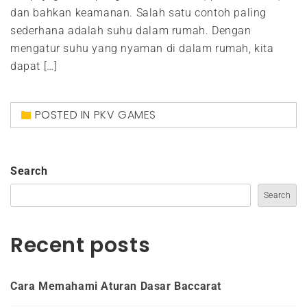
dan bahkan keamanan. Salah satu contoh paling
sederhana adalah suhu dalam rumah. Dengan
mengatur suhu yang nyaman di dalam rumah, kita
dapat […]
POSTED IN
PKV GAMES
Search
Search
Recent posts
Cara Memahami Aturan Dasar Baccarat