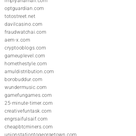
impiyanamall.com
optguardian.com
totostreet.net
davilcasino.com
fraudwatchai.com
aem-x.com
cryptooblogs.com
gameuplevel.com
homethestyle.com
amuldistribution.com
borobuddur.com
wundermusic.com
gamefungames.com
25-minute-timer.com
creativefuntask.com
engrsaifulsaif.com
cheapbtcminers.com
unionstationtogeorgetown.com