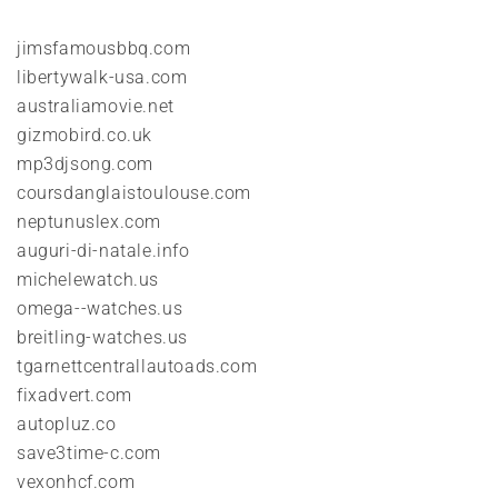
jimsfamousbbq.com
libertywalk-usa.com
australiamovie.net
gizmobird.co.uk
mp3djsong.com
coursdanglaistoulouse.com
neptunuslex.com
auguri-di-natale.info
michelewatch.us
omega--watches.us
breitling-watches.us
tgarnettcentrallautoads.com
fixadvert.com
autopluz.co
save3time-c.com
vexonhcf.com