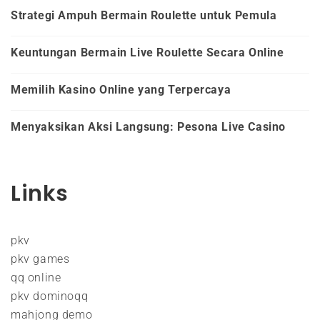
Strategi Ampuh Bermain Roulette untuk Pemula
Keuntungan Bermain Live Roulette Secara Online
Memilih Kasino Online yang Terpercaya
Menyaksikan Aksi Langsung: Pesona Live Casino
Links
pkv
pkv games
qq online
pkv dominoqq
mahjong demo