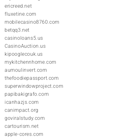
ericreed.net
fluxetine.com
mobilecasino8760.com
betqq3.net
casinoloans5.us
CasinoAuction.us
kipooglecouk.us
mykitchennhome.com
aumoulinvert.com
thefoodiepassport.com
superwindowproject.com
papibakigrafo.com
icanhazjs.com
canimpact.org
goviralstudy.com
cartourism.net
apple-cores.com