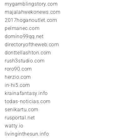
mygamblingstory.com
majalahwekonews.com
2017hoganoutlet.com
pelmanec.com
domino99qq.net
directoryoftheweb.com
donttellashton.com
rush3studio.com
roro90.com
herzio.com
in-hi5.com
krainafantasy.info
todas-noticias.com
senikartu.com
rusportal.net
watty.io
livinginthesun.info