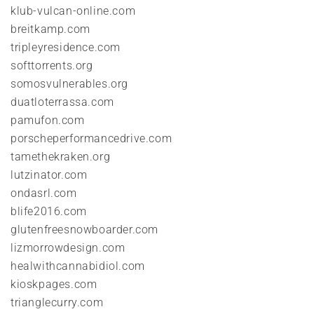
klub-vulcan-online.com
breitkamp.com
tripleyresidence.com
softtorrents.org
somosvulnerables.org
duatloterrassa.com
pamufon.com
porscheperformancedrive.com
tamethekraken.org
lutzinator.com
ondasrl.com
blife2016.com
glutenfreesnowboarder.com
lizmorrowdesign.com
healwithcannabidiol.com
kioskpages.com
trianglecurry.com