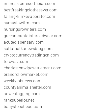
impressionresorthoian.com
bestfreakingclothesever.com
falling-film-evaporator.com
sumuslawfirm.com
nursingprowriters.com
greenmountainthreadwear.com
acutedispensary.com
sattamatkanewsblog.com
cryptocurrencytradingcn.com
totowaz.com
charlestonwipesettlement.com
brandfollowmarket.com
weeklyjobnews.com
countyanimalshelter.com
adwebtagging.com
ranksuperior.net
babystepahead.com