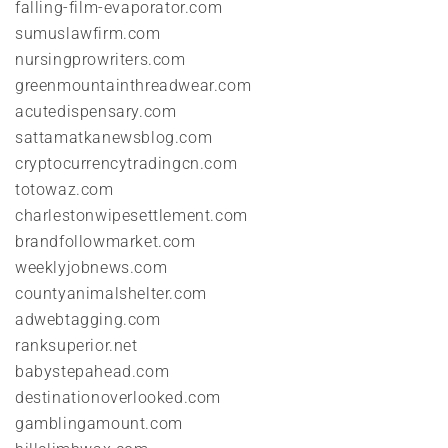
falling-film-evaporator.com
sumuslawfirm.com
nursingprowriters.com
greenmountainthreadwear.com
acutedispensary.com
sattamatkanewsblog.com
cryptocurrencytradingcn.com
totowaz.com
charlestonwipesettlement.com
brandfollowmarket.com
weeklyjobnews.com
countyanimalshelter.com
adwebtagging.com
ranksuperior.net
babystepahead.com
destinationoverlooked.com
gamblingamount.com