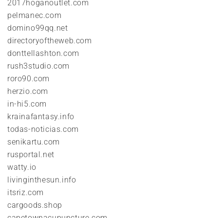
2017hoganoutlet.com
pelmanec.com
domino99qq.net
directoryoftheweb.com
donttellashton.com
rush3studio.com
roro90.com
herzio.com
in-hi5.com
krainafantasy.info
todas-noticias.com
senikartu.com
rusportal.net
watty.io
livinginthesun.info
itsriz.com
cargoods.shop
capetownacupuncture.com