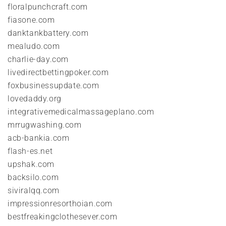
floralpunchcraft.com
fiasone.com
danktankbattery.com
mealudo.com
charlie-day.com
livedirectbettingpoker.com
foxbusinessupdate.com
lovedaddy.org
integrativemedicalmassageplano.com
mrrugwashing.com
acb-bankia.com
flash-es.net
upshak.com
backsilo.com
siviralqq.com
impressionresorthoian.com
bestfreakingclothesever.com