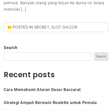
pemula. Banyak orang yang terjun ke dunia ini tanpa
memiliki […]
POSTED IN
SBOBET
,
SLOT GACOR
Search
Search
Recent posts
Cara Memahami Aturan Dasar Baccarat
Strategi Ampuh Bermain Roulette untuk Pemula