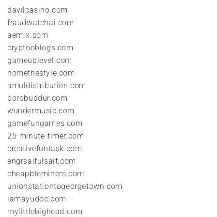
davilcasino.com
fraudwatchai.com
aem-x.com
cryptooblogs.com
gameuplevel.com
homethestyle.com
amuldistribution.com
borobuddur.com
wundermusic.com
gamefungames.com
25-minute-timer.com
creativefuntask.com
engrsaifulsaif.com
cheapbtcminers.com
unionstationtogeorgetown.com
iamayudoc.com
mylittlebighead.com