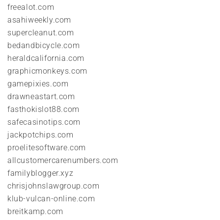
freealot.com
asahiweekly.com
supercleanut.com
bedandbicycle.com
heraldcalifornia.com
graphicmonkeys.com
gamepixies.com
drawneastart.com
fasthokislot88.com
safecasinotips.com
jackpotchips.com
proelitesoftware.com
allcustomercarenumbers.com
familyblogger.xyz
chrisjohnslawgroup.com
klub-vulcan-online.com
breitkamp.com