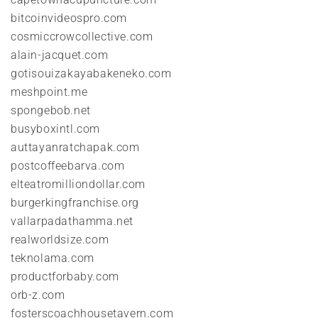
bitcoinvideospro.com
cosmiccrowcollective.com
alain-jacquet.com
gotisouizakayabakeneko.com
meshpoint.me
spongebob.net
busyboxintl.com
auttayanratchapak.com
postcoffeebarva.com
elteatromilliondollar.com
burgerkingfranchise.org
vallarpadathamma.net
realworldsize.com
teknolama.com
productforbaby.com
orb-z.com
fosterscoachhousetavern.com