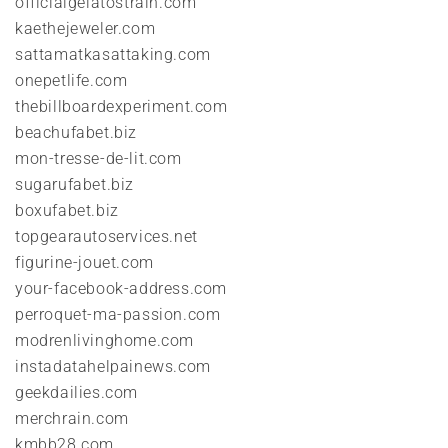
officialgelatostrain.com
kaethejeweler.com
sattamatkasattaking.com
onepetlife.com
thebillboardexperiment.com
beachufabet.biz
mon-tresse-de-lit.com
sugarufabet.biz
boxufabet.biz
topgearautoservices.net
figurine-jouet.com
your-facebook-address.com
perroquet-ma-passion.com
modrenlivinghome.com
instadatahelpainews.com
geekdailies.com
merchrain.com
kmbb28.com