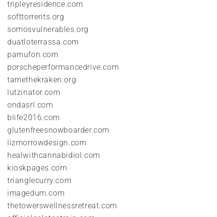
tripleyresidence.com
softtorrents.org
somosvulnerables.org
duatloterrassa.com
pamufon.com
porscheperformancedrive.com
tamethekraken.org
lutzinator.com
ondasrl.com
blife2016.com
glutenfreesnowboarder.com
lizmorrowdesign.com
healwithcannabidiol.com
kioskpages.com
trianglecurry.com
imagedum.com
thetowerswellnessretreat.com