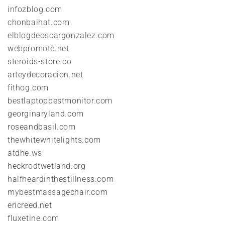
infozblog.com
chonbaihat.com
elblogdeoscargonzalez.com
webpromote.net
steroids-store.co
arteydecoracion.net
fithog.com
bestlaptopbestmonitor.com
georginaryland.com
roseandbasil.com
thewhitewhitelights.com
atdhe.ws
heckrodtwetland.org
halfheardinthestillness.com
mybestmassagechair.com
ericreed.net
fluxetine.com