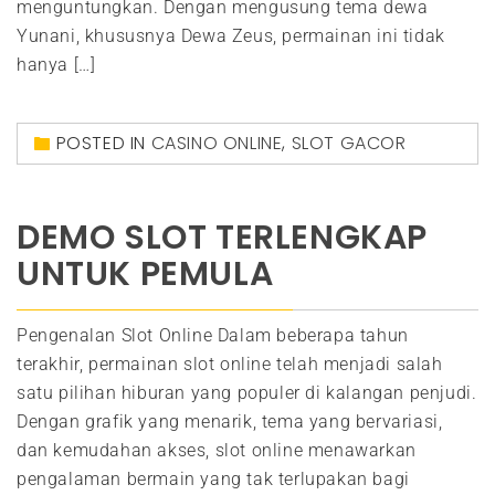
menguntungkan. Dengan mengusung tema dewa
Yunani, khususnya Dewa Zeus, permainan ini tidak
hanya […]
POSTED IN
CASINO ONLINE
,
SLOT GACOR
DEMO SLOT TERLENGKAP
UNTUK PEMULA
Pengenalan Slot Online Dalam beberapa tahun
terakhir, permainan slot online telah menjadi salah
satu pilihan hiburan yang populer di kalangan penjudi.
Dengan grafik yang menarik, tema yang bervariasi,
dan kemudahan akses, slot online menawarkan
pengalaman bermain yang tak terlupakan bagi