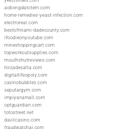
yeezislides.com
aobongdatotem.com
home-remedies-yeast-infection.com
electroreal.com
bestofmiami-dadecounty.com
ifoodieonyoutube.com
mineshoppingcart.com
topworkoutsupplies.com
mouthshutreviews.com
hirzadesalta.com
digitallifeopoly.com
casinobubbles.com
seputargym.com
impiyanamall.com
optguardian.com
totostreet.net
davilcasino.com
fraudwatchai.com