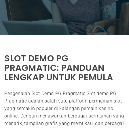
SLOT DEMO PG
PRAGMATIC: PANDUAN
LENGKAP UNTUK PEMULA
Pengenalan Slot Demo PG Pragmatic Slot demo PG
Pragmatic adalah salah satu platform permainan slot
yang semakin populer di kalangan pemain kasino
online. Dengan menawarkan berbagai permainan yang
menarik, tampilan grafis yang memukau, dan berbagai