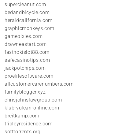
supercleanut.com
bedandbicycle.com
heraldcalifornia.com
graphicmonkeys.com
gamepixies.com
drawneastart.com
fasthokislot88.com
safecasinotips.com
jackpotchips.com
proelitesoftware.com
allcustomercarenumbers.com
familyblogger.xyz
chrisjohnslawgroup.com
klub-vulcan-online.com
breitkamp.com
tripleyresidence.com
softtorrents.org