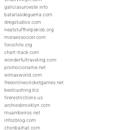
galiciasuroeste.info
batallasdeguerra.com
dregstudios.com
neatstuffhelpskids.org
moraessoccer.com
forochile.org
chart-track.com
wonderfultraveling.com
promocioname.net
wimaxworld.com
freeonlinecricketgames.net
bestcashing.biz
firerestrictions.us
archiesbrooklyn.com
muambeiros.net
infozblog.com
chonbaihat.com