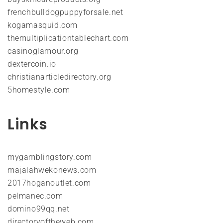
frenchbulldogpuppyforsale.net
kogamasquid.com
themultiplicationtablechart.com
casinoglamour.org
dextercoin.io
christianarticledirectory.org
5homestyle.com
Links
mygamblingstory.com
majalahwekonews.com
2017hoganoutlet.com
pelmanec.com
domino99qq.net
directoryoftheweb.com