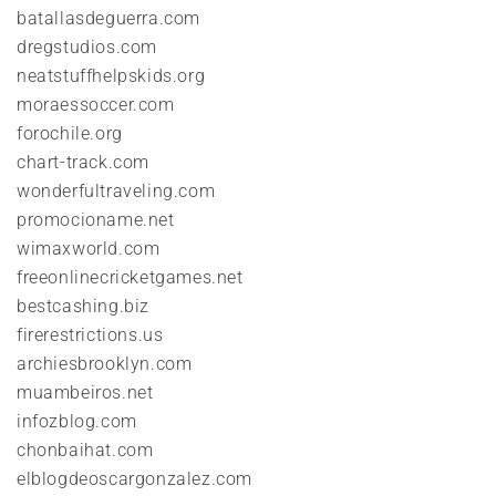
batallasdeguerra.com
dregstudios.com
neatstuffhelpskids.org
moraessoccer.com
forochile.org
chart-track.com
wonderfultraveling.com
promocioname.net
wimaxworld.com
freeonlinecricketgames.net
bestcashing.biz
firerestrictions.us
archiesbrooklyn.com
muambeiros.net
infozblog.com
chonbaihat.com
elblogdeoscargonzalez.com