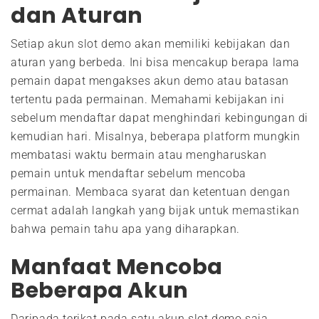
dan Aturan
Setiap akun slot demo akan memiliki kebijakan dan
aturan yang berbeda. Ini bisa mencakup berapa lama
pemain dapat mengakses akun demo atau batasan
tertentu pada permainan. Memahami kebijakan ini
sebelum mendaftar dapat menghindari kebingungan di
kemudian hari. Misalnya, beberapa platform mungkin
membatasi waktu bermain atau mengharuskan
pemain untuk mendaftar sebelum mencoba
permainan. Membaca syarat dan ketentuan dengan
cermat adalah langkah yang bijak untuk memastikan
bahwa pemain tahu apa yang diharapkan.
Manfaat Mencoba
Beberapa Akun
Daripada terikat pada satu akun slot demo saja,