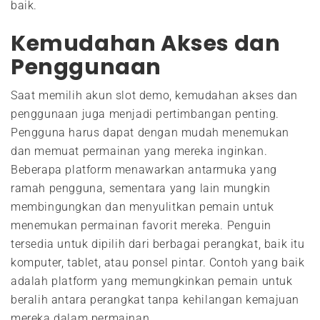
baik.
Kemudahan Akses dan
Penggunaan
Saat memilih akun slot demo, kemudahan akses dan
penggunaan juga menjadi pertimbangan penting.
Pengguna harus dapat dengan mudah menemukan
dan memuat permainan yang mereka inginkan.
Beberapa platform menawarkan antarmuka yang
ramah pengguna, sementara yang lain mungkin
membingungkan dan menyulitkan pemain untuk
menemukan permainan favorit mereka. Penguin
tersedia untuk dipilih dari berbagai perangkat, baik itu
komputer, tablet, atau ponsel pintar. Contoh yang baik
adalah platform yang memungkinkan pemain untuk
beralih antara perangkat tanpa kehilangan kemajuan
mereka dalam permainan.