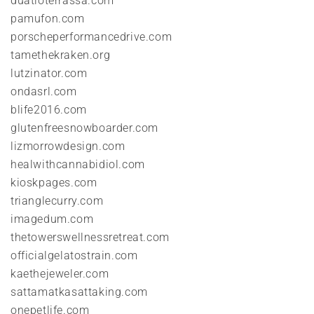
duatloterrassa.com
pamufon.com
porscheperformancedrive.com
tamethekraken.org
lutzinator.com
ondasrl.com
blife2016.com
glutenfreesnowboarder.com
lizmorrowdesign.com
healwithcannabidiol.com
kioskpages.com
trianglecurry.com
imagedum.com
thetowerswellnessretreat.com
officialgelatostrain.com
kaethejeweler.com
sattamatkasattaking.com
onepetlife.com