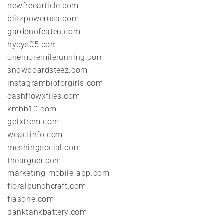
newfreearticle.com
blitzpowerusa.com
gardenofeaten.com
hycys05.com
onemoremilerunning.com
snowboardsteez.com
instagrambioforgirls.com
cashflowxfiles.com
kmbb10.com
getxtrem.com
weactinfo.com
meshingsocial.com
thearguer.com
marketing-mobile-app.com
floralpunchcraft.com
fiasone.com
danktankbattery.com