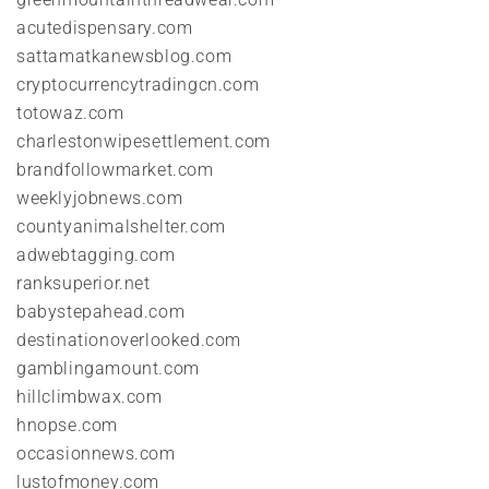
acutedispensary.com
sattamatkanewsblog.com
cryptocurrencytradingcn.com
totowaz.com
charlestonwipesettlement.com
brandfollowmarket.com
weeklyjobnews.com
countyanimalshelter.com
adwebtagging.com
ranksuperior.net
babystepahead.com
destinationoverlooked.com
gamblingamount.com
hillclimbwax.com
hnopse.com
occasionnews.com
lustofmoney.com