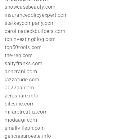
showcasebeauty.com
insurancepolicyexpert.com
statkeycompany.com
carolinadeckbuilders.com
topinvestingblog.com
top50tools.com
the-rep.com
saltyfranks.com
annerani.com
jazzatude.com
0022pa.com
zeroshare.info
bilesinc.com
milaretreatnz.com
modaagi.com
smallvilleph.com
galiciasuroeste.info