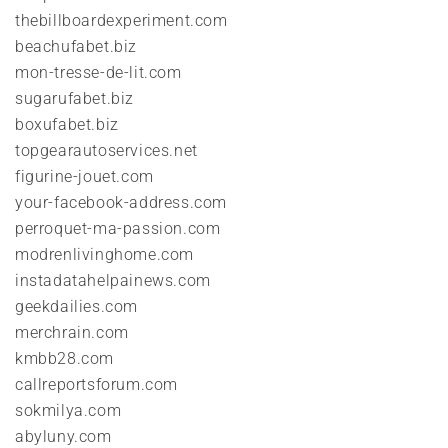
thebillboardexperiment.com
beachufabet.biz
mon-tresse-de-lit.com
sugarufabet.biz
boxufabet.biz
topgearautoservices.net
figurine-jouet.com
your-facebook-address.com
perroquet-ma-passion.com
modrenlivinghome.com
instadatahelpainews.com
geekdailies.com
merchrain.com
kmbb28.com
callreportsforum.com
sokmilya.com
abyluny.com