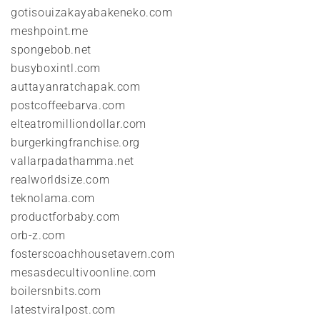
gotisouizakayabakeneko.com
meshpoint.me
spongebob.net
busyboxintl.com
auttayanratchapak.com
postcoffeebarva.com
elteatromilliondollar.com
burgerkingfranchise.org
vallarpadathamma.net
realworldsize.com
teknolama.com
productforbaby.com
orb-z.com
fosterscoachhousetavern.com
mesasdecultivoonline.com
boilersnbits.com
latestviralpost.com