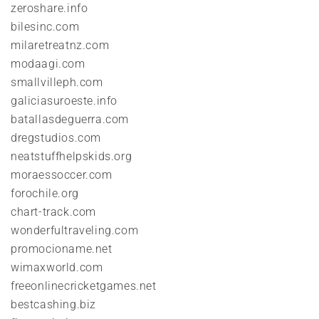
zeroshare.info
bilesinc.com
milaretreatnz.com
modaagi.com
smallvilleph.com
galiciasuroeste.info
batallasdeguerra.com
dregstudios.com
neatstuffhelpskids.org
moraessoccer.com
forochile.org
chart-track.com
wonderfultraveling.com
promocioname.net
wimaxworld.com
freeonlinecricketgames.net
bestcashing.biz