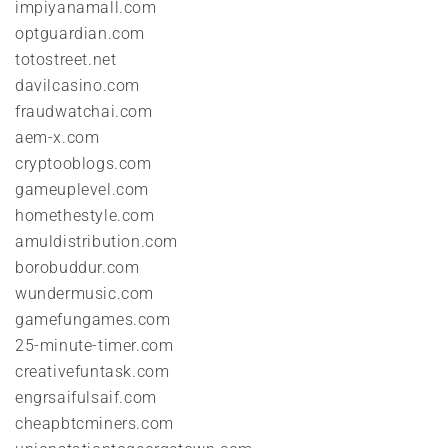
impiyanamall.com
optguardian.com
totostreet.net
davilcasino.com
fraudwatchai.com
aem-x.com
cryptooblogs.com
gameuplevel.com
homethestyle.com
amuldistribution.com
borobuddur.com
wundermusic.com
gamefungames.com
25-minute-timer.com
creativefuntask.com
engrsaifulsaif.com
cheapbtcminers.com