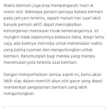
Waktu bermain juga bisa mempengaruhi hasil di
mesin slot. Beberapa pemain percaya bahwa bermain
pada jam-jam tertentu, seperti malam hari saat lebih
banyak pemain aktif, dapat meningkatkan
kemungkinan memasuki mode kemenangannya. Ini
mungkin tidak sepenuhnya berbasis fakta, tetapi tentu
saja, ada baiknya mencoba untuk menemukan waktu
yang paling nyaman dan menguntungkan untuk
bermain. Beruntunglah bagi mereka yang mampu
menemukan pola tertentu saat bermain.
Dengan memperhatikan semua aspek ini, kamu akan
lebih siap dalam memilih akun slot gacor yang dapat
memberikan pengalaman bermain yang lebih
menguntungkan.