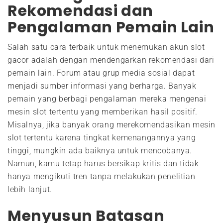
Rekomendasi dan
Pengalaman Pemain Lain
Salah satu cara terbaik untuk menemukan akun slot
gacor adalah dengan mendengarkan rekomendasi dari
pemain lain. Forum atau grup media sosial dapat
menjadi sumber informasi yang berharga. Banyak
pemain yang berbagi pengalaman mereka mengenai
mesin slot tertentu yang memberikan hasil positif.
Misalnya, jika banyak orang merekomendasikan mesin
slot tertentu karena tingkat kemenangannya yang
tinggi, mungkin ada baiknya untuk mencobanya.
Namun, kamu tetap harus bersikap kritis dan tidak
hanya mengikuti tren tanpa melakukan penelitian
lebih lanjut.
Menyusun Batasan