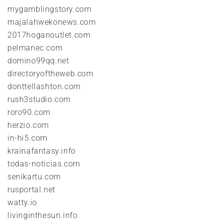
mygamblingstory.com
majalahwekonews.com
2017hoganoutlet.com
pelmanec.com
domino99qq.net
directoryoftheweb.com
donttellashton.com
rush3studio.com
roro90.com
herzio.com
in-hi5.com
krainafantasy.info
todas-noticias.com
senikartu.com
rusportal.net
watty.io
livinginthesun.info