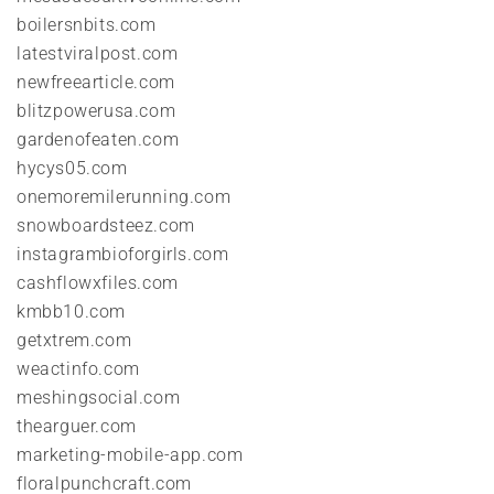
boilersnbits.com
latestviralpost.com
newfreearticle.com
blitzpowerusa.com
gardenofeaten.com
hycys05.com
onemoremilerunning.com
snowboardsteez.com
instagrambioforgirls.com
cashflowxfiles.com
kmbb10.com
getxtrem.com
weactinfo.com
meshingsocial.com
thearguer.com
marketing-mobile-app.com
floralpunchcraft.com