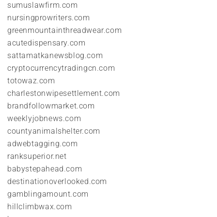
sumuslawfirm.com
nursingprowriters.com
greenmountainthreadwear.com
acutedispensary.com
sattamatkanewsblog.com
cryptocurrencytradingcn.com
totowaz.com
charlestonwipesettlement.com
brandfollowmarket.com
weeklyjobnews.com
countyanimalshelter.com
adwebtagging.com
ranksuperior.net
babystepahead.com
destinationoverlooked.com
gamblingamount.com
hillclimbwax.com