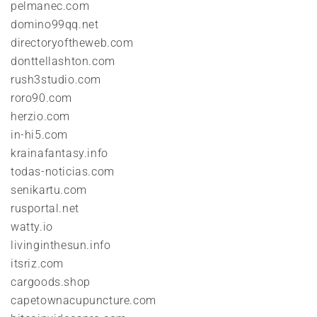
pelmanec.com
domino99qq.net
directoryoftheweb.com
donttellashton.com
rush3studio.com
roro90.com
herzio.com
in-hi5.com
krainafantasy.info
todas-noticias.com
senikartu.com
rusportal.net
watty.io
livinginthesun.info
itsriz.com
cargoods.shop
capetownacupuncture.com