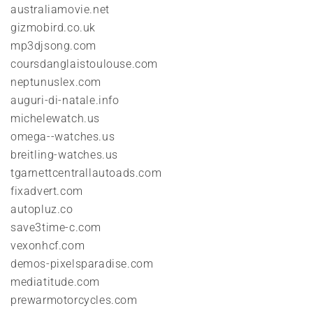
australiamovie.net
gizmobird.co.uk
mp3djsong.com
coursdanglaistoulouse.com
neptunuslex.com
auguri-di-natale.info
michelewatch.us
omega--watches.us
breitling-watches.us
tgarnettcentrallautoads.com
fixadvert.com
autopluz.co
save3time-c.com
vexonhcf.com
demos-pixelsparadise.com
mediatitude.com
prewarmotorcycles.com