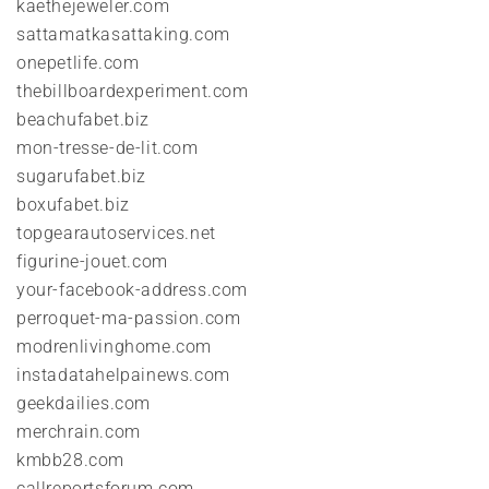
kaethejeweler.com
sattamatkasattaking.com
onepetlife.com
thebillboardexperiment.com
beachufabet.biz
mon-tresse-de-lit.com
sugarufabet.biz
boxufabet.biz
topgearautoservices.net
figurine-jouet.com
your-facebook-address.com
perroquet-ma-passion.com
modrenlivinghome.com
instadatahelpainews.com
geekdailies.com
merchrain.com
kmbb28.com
callreportsforum.com