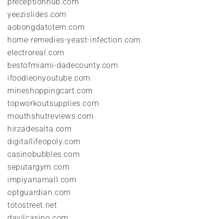
preceptionhub.com
yeezislides.com
aobongdatotem.com
home-remedies-yeast-infection.com
electroreal.com
bestofmiami-dadecounty.com
ifoodieonyoutube.com
mineshoppingcart.com
topworkoutsupplies.com
mouthshutreviews.com
hirzadesalta.com
digitallifeopoly.com
casinobubbles.com
seputargym.com
impiyanamall.com
optguardian.com
totostreet.net
davilcasino.com