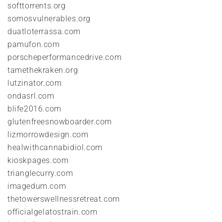
softtorrents.org
somosvulnerables.org
duatloterrassa.com
pamufon.com
porscheperformancedrive.com
tamethekraken.org
lutzinator.com
ondasrl.com
blife2016.com
glutenfreesnowboarder.com
lizmorrowdesign.com
healwithcannabidiol.com
kioskpages.com
trianglecurry.com
imagedum.com
thetowerswellnessretreat.com
officialgelatostrain.com