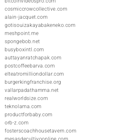
bitcoinvideospro.com
cosmiccrowcollective.com
alain-jacquet.com
gotisouizakayabakeneko.com
meshpoint.me
spongebob.net
busyboxintl.com
auttayanratchapak.com
postcoffeebarva.com
elteatromilliondollar.com
burgerkingfranchise.org
vallarpadathamma.net
realworldsize.com
teknolama.com
productforbaby.com
orb-z.com
fosterscoachhousetavern.com
mesasdecultivoonline.com