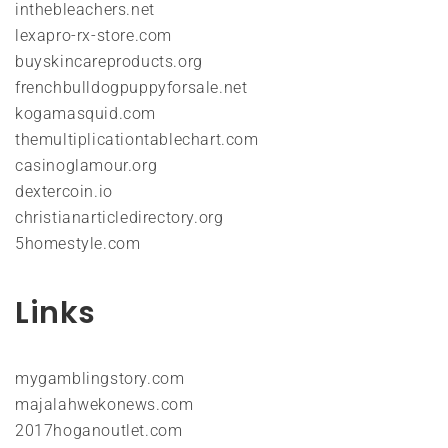
inthebleachers.net
lexapro-rx-store.com
buyskincareproducts.org
frenchbulldogpuppyforsale.net
kogamasquid.com
themultiplicationtablechart.com
casinoglamour.org
dextercoin.io
christianarticledirectory.org
5homestyle.com
Links
mygamblingstory.com
majalahwekonews.com
2017hoganoutlet.com