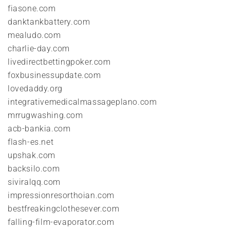
fiasone.com
danktankbattery.com
mealudo.com
charlie-day.com
livedirectbettingpoker.com
foxbusinessupdate.com
lovedaddy.org
integrativemedicalmassageplano.com
mrrugwashing.com
acb-bankia.com
flash-es.net
upshak.com
backsilo.com
siviralqq.com
impressionresorthoian.com
bestfreakingclothesever.com
falling-film-evaporator.com