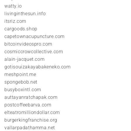
watty.io
livinginthesun.info
itsriz.com
cargoods.shop
capetownacupuncture.com
bitcoinvideospro.com
cosmiccrowcollective.com
alain-jacquet.com
gotisouizakayabakeneko.com
meshpoint.me
spongebob.net
busyboxintl.com
auttayanratchapak.com
postcoffeebarva.com
elteatromilliondollar.com
burgerkingfranchise.org
vallarpadathamma.net