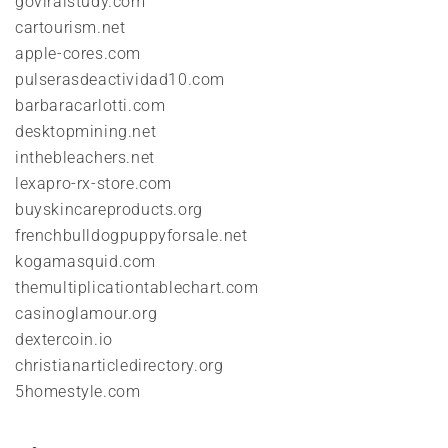
goviralstudy.com
cartourism.net
apple-cores.com
pulserasdeactividad10.com
barbaracarlotti.com
desktopmining.net
inthebleachers.net
lexapro-rx-store.com
buyskincareproducts.org
frenchbulldogpuppyforsale.net
kogamasquid.com
themultiplicationtablechart.com
casinoglamour.org
dextercoin.io
christianarticledirectory.org
5homestyle.com