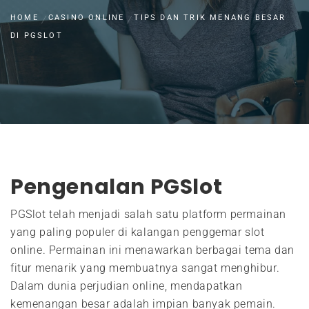
HOME
CASINO ONLINE
TIPS DAN TRIK MENANG BESAR
DI PGSLOT
Pengenalan PGSlot
PGSlot telah menjadi salah satu platform permainan
yang paling populer di kalangan penggemar slot
online. Permainan ini menawarkan berbagai tema dan
fitur menarik yang membuatnya sangat menghibur.
Dalam dunia perjudian online, mendapatkan
kemenangan besar adalah impian banyak pemain.