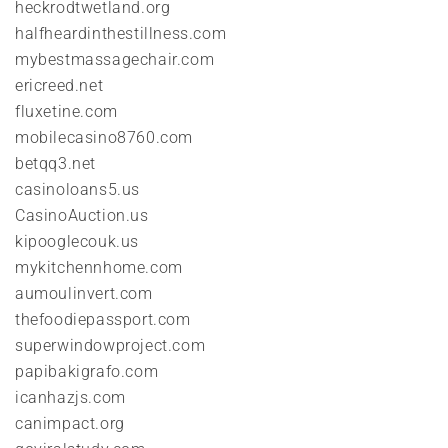
heckrodtwetland.org
halfheardinthestillness.com
mybestmassagechair.com
ericreed.net
fluxetine.com
mobilecasino8760.com
betqq3.net
casinoloans5.us
CasinoAuction.us
kipooglecouk.us
mykitchennhome.com
aumoulinvert.com
thefoodiepassport.com
superwindowproject.com
papibakigrafo.com
icanhazjs.com
canimpact.org