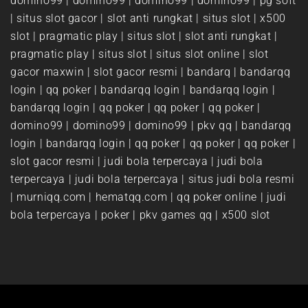
domino99
|
domino99
|
domino99
|
domino99
|
pg soft
|
situs slot gacor
|
slot anti rungkat
|
situs slot
|
x500
slot
|
pragmatic play
|
situs slot
|
slot anti rungkat
|
pragmatic play
|
situs slot
|
situs slot online
|
slot
gacor maxwin
|
slot gacor resmi
|
bandarq
|
bandarqq
login
|
qq poker
|
bandarqq login
|
bandarqq login
|
bandarqq login
|
qq poker
|
qq poker
|
qq poker
|
domino99
|
domino99
|
domino99
|
pkv qq
|
bandarqq
login
|
bandarqq login
|
qq poker
|
qq poker
|
qq poker
|
slot gacor resmi
|
judi bola terpercaya
|
judi bola
terpercaya
|
judi bola terpercaya
|
situs judi bola resmi
|
murniqq.com
|
hematqq.com
|
qq poker online
|
judi
bola terpercaya
|
poker
|
pkv games qq
|
x500 slot