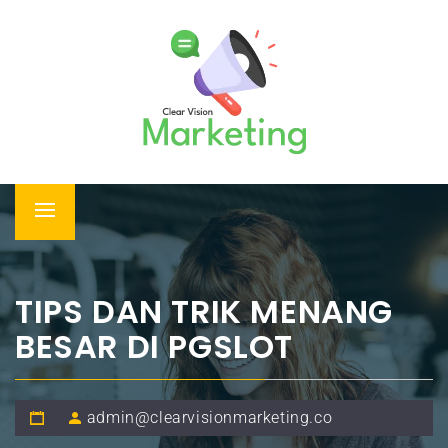
Skip
KUMPULAN DAFTAR SITUS
to
SLOT TERBAIK DENGAN SLOT
content
GACOR DEPOSIT PULSA
Temukan daftar situs slot terbaik yang menawarkan fitur
slot gacor dan kemudahan deposit pulsa untuk peluang
menang yang lebih besar.
Primary
Menu
TIPS DAN TRIK MENANG
BESAR DI PGSLOT
admin@clearvisionmarketing.co