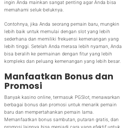
ingin Anda mainkan sangat penting agar Anda bisa
memahami seluk-beluknya.
Contohnya, jika Anda seorang pemain baru, mungkin
lebih baik untuk memulai dengan slot yang lebih
sederhana dan memiliki frekuensi kemenangan yang
lebih tinggi. Setelah Anda merasa lebih nyaman, Anda
bisa beralih ke permainan dengan fitur yang lebih
kompleks dan peluang kemenangan yang lebih besar.
Manfaatkan Bonus dan
Promosi
Banyak kasino online, termasuk PGSlot, menawarkan
berbagai bonus dan promosi untuk menarik pemain
baru dan mempertahankan pemain lama.
Memanfaatkan bonus sambutan, putaran gratis, dan
promosi lainnya bisa menjadi cara yang efektif untuk