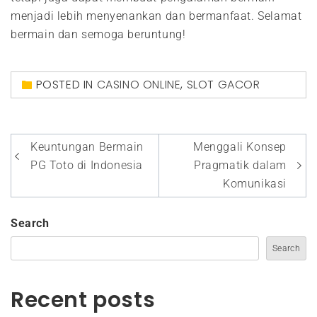
menjadi lebih menyenankan dan bermanfaat. Selamat
bermain dan semoga beruntung!
POSTED IN
CASINO ONLINE
,
SLOT GACOR
Post
Keuntungan Bermain
Menggali Konsep
navigation
PG Toto di Indonesia
Pragmatik dalam
Komunikasi
Search
Search
Recent posts