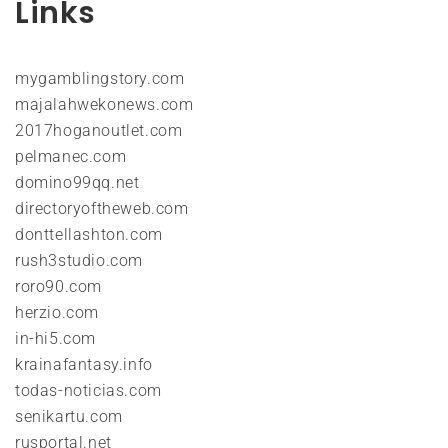
Links
mygamblingstory.com
majalahwekonews.com
2017hoganoutlet.com
pelmanec.com
domino99qq.net
directoryoftheweb.com
donttellashton.com
rush3studio.com
roro90.com
herzio.com
in-hi5.com
krainafantasy.info
todas-noticias.com
senikartu.com
rusportal.net