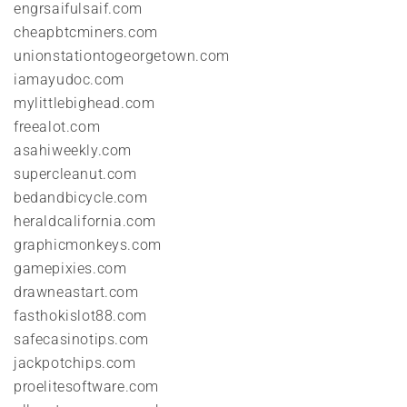
engrsaifulsaif.com
cheapbtcminers.com
unionstationtogeorgetown.com
iamayudoc.com
mylittlebighead.com
freealot.com
asahiweekly.com
supercleanut.com
bedandbicycle.com
heraldcalifornia.com
graphicmonkeys.com
gamepixies.com
drawneastart.com
fasthokislot88.com
safecasinotips.com
jackpotchips.com
proelitesoftware.com