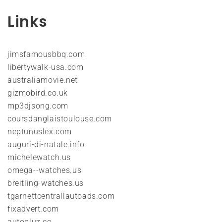
Links
jimsfamousbbq.com
libertywalk-usa.com
australiamovie.net
gizmobird.co.uk
mp3djsong.com
coursdanglaistoulouse.com
neptunuslex.com
auguri-di-natale.info
michelewatch.us
omega--watches.us
breitling-watches.us
tgarnettcentrallautoads.com
fixadvert.com
autopluz.co