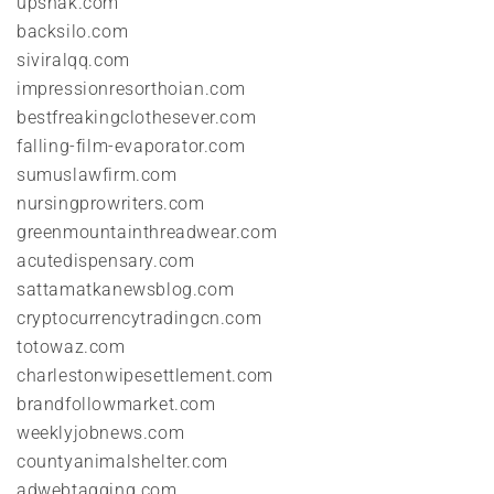
upshak.com
backsilo.com
siviralqq.com
impressionresorthoian.com
bestfreakingclothesever.com
falling-film-evaporator.com
sumuslawfirm.com
nursingprowriters.com
greenmountainthreadwear.com
acutedispensary.com
sattamatkanewsblog.com
cryptocurrencytradingcn.com
totowaz.com
charlestonwipesettlement.com
brandfollowmarket.com
weeklyjobnews.com
countyanimalshelter.com
adwebtagging.com